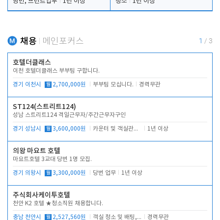
당번, 프런트업무
1년 이상
청소
1년 이상
채용
메인포커스
1
/
3
호텔더클래스
이천 호텔더클래스 부부팀 구합니다.
경기 이천시
월
2,700,000원
부부팀 모십니다.
경력무관
ST124(스트리트124)
성남 스트리트124 격일근무자/주간근무자구인
경기 성남시
월
3,600,000원
카운터 및 객실관리 전반
1년 이상
의왕 마요트 호텔
마요트호텔 3교대 당번 1명 모집.
경기 의왕시
월
3,300,000원
당번 업무
1년 이상
주식회사케이투호텔
천안 K2 호텔 ★청소직원 채용합니다.
충남 천안시
월
2,527,560원
객실 청소 및 배팅, 주변 시설 청소
경력무관