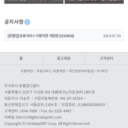
폰 증정
공지사항
[호텔업] 개인정보 처리방침 개정본1 (19.09.02)
2019.07.30
[호텔업] 유료서비스 이용약관 개정본2 (19.09.02)
2019.07.30
[호텔업] 개인정보 처리방침 개정본2 (19.09.02)
2019.07.30
홈
광고제휴
고객센터
이용약관
유료서비스 이용약관
개인정보처리방침
PC버전
주식회사 호텔업디알티
서울특별시 금천구 가산동 691 대륭테크노타운20차 1807호
대표이사: 이송주
사업자등록번호: 441-87-01934
통신판매업신고: 서울금천-1204 호
직업정보: J1206020200010
고객센터: 1644-7896
Fax: 02-2225-8487
이메일:
hdrt1109@hotelupdrt.com
Copyright ⓒ HotelupDRT Corp. All Right Reserved.