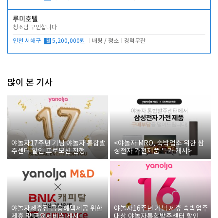
루미호텔
청소팀 구인합니다
인천 서해구
월
5,200,000원
배팅 / 청소
경력무관
많이 본 기사
야놀자17주년 기념 야놀자 통합발
<야놀자 MRO, 숙박업소 위한 삼
주센터 할인 프로모션 진행
성전자 가전제품 특가 개시>
야놀자제휴점 금융혜택제공 위한
야놀자16주년 기념 제휴 숙박업주
제휴 및 금융서비스 게시
대상 야놀자통합발주센터 할인쿠