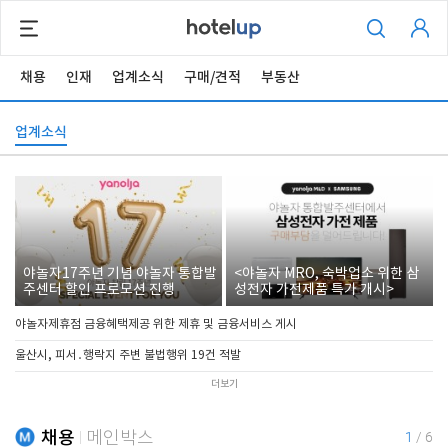
채용
인재
업계소식
구매/견적
부동산
업계소식
야놀자17주년 기념 야놀자 통합발
<야놀자 MRO, 숙박업소 위한 삼
주센터 할인 프로모션 진행
성전자 가전제품 특가 개시>
야놀자제휴점 금융혜택제공 위한 제휴 및 금융서비스 게시
울산시, 피서․행락지 주변 불법행위 19건 적발
더보기
채용
메인박스
1
/
6