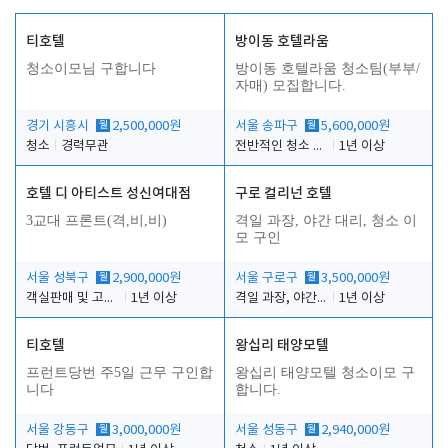
티호텔
방이동 호텔라움
청소이모님 구합니다
방이동 호텔라움 청소팀(부부/
자매) 모집합니다.
경기 시흥시
월
2,500,000원
서울 송파구
월
5,600,000원
청소
경력무관
전반적인 청소 업무(객실청소.객실정리)
1년 이상
호텔 디 아티스트 성신여대점
구로 컬리넌 호텔
3교대 프론트(격,비,비)
격일 과장, 야간 대리, 청소 이
모 구인
서울 성북구
월
2,900,000원
서울 구로구
월
3,500,000원
객실판매 및 고객응대
1년 이상
격일 과장, 야간 대리, 청소 이모
1년 이상
티호텔
왕십리 태양모텔
프런트당번 주5일 근무 구인합
왕십리 태양모텔 청소이모 구
니다
합니다.
서울 강동구
월
3,000,000원
서울 성동구
월
2,940,000원