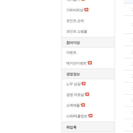
가위바위보
포인트 순위
포인트 쇼핑몰
참여마당
이벤트
매거진이벤트
경영정보
노무 상담
경영 자료실
소액매물
시세/매출정보
취업톡