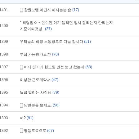
1401
창원모텔 어딘지 아시는분 손
(17)
* 해당업소 ~ 인수전 여기 들리면 장사 잘되는지 안되는지
1400
기준이되것넹..
(27)
1399
우리들의 희망 노동청으로 다들 갑시다
(51)
1398
투잡 가능한가요??
(70)
1397
어제 경기에 한모텔 면접 보고 왔는데
(68)
1396
이상한 근로계약서
(47)
1395
월급 밀리는 사장님
(79)
1394
당번분들 보세요.
(56)
1393
어?
(91)
1392
영등포쪽으로
(67)