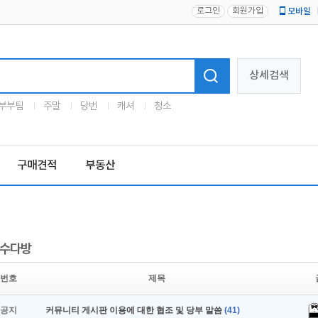
로그인
회원가입
모바일
로고
상세검색
부부팀
주말
당번
캐셔
청소
구매견적
부동산
수다방
번호
제목
공지
커뮤니티 게시판 이용에 대한 협조 및 당부 말씀
(41)