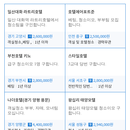
일산대화 라트리호텔
호텔에어포트준
일산 대화역 라트리호텔에서
베팅, 청소이모, 부부팀 모집
청소팀을 구인합니다.
합니다.
경기 고양시
시
2,600,000원
인천 중구
월
2,500,000원
객실청소,베팅 ,
1년 이하
객실 및 호텔청소
경력무관
부천호텔 키노
스타일호텔
급구 청소이모 1명 구합니다.
3교대 당번 구합니다.
경기 부천시
월
2,800,000원
서울 서초구
월
2,800,000원
베팅
1년 이상
전반적인 당번업무
1년 이상
나더호텔(경기 양평 용문)
왕십리 태양모텔
객실청소 부부, 자매, 모녀팀
왕십리 태양모텔 청소이모 구
모십니다.
합니다.
경기 양평군
월
4,400,000원
서울 성동구
월
2,940,000원