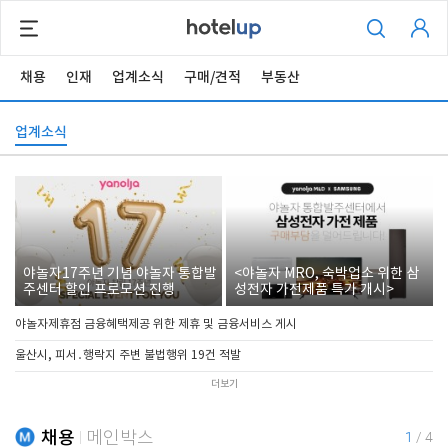
채용
인재
업계소식
구매/견적
부동산
업계소식
야놀자17주년 기념 야놀자 통합발
<야놀자 MRO, 숙박업소 위한 삼
주센터 할인 프로모션 진행
성전자 가전제품 특가 개시>
야놀자제휴점 금융혜택제공 위한 제휴 및 금융서비스 게시
울산시, 피서․행락지 주변 불법행위 19건 적발
더보기
채용
메인박스
1
/
4