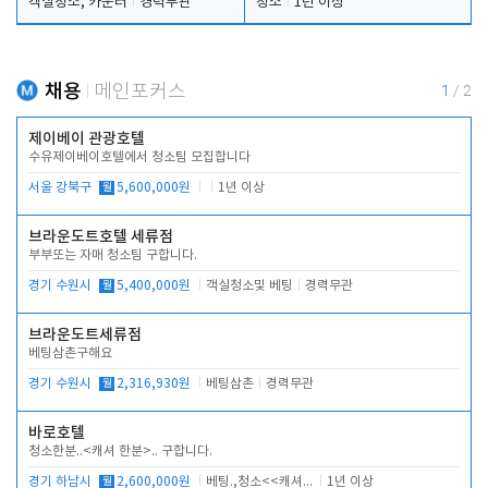
객실청소, 카운터
경력무관
청소
1년 이상
채용
메인포커스
1
/
2
제이베이 관광호텔
수유제이베이호텔에서 청소팀 모집합니다
서울 강북구
월
5,600,000원
1년 이상
브라운도트호텔 세류점
부부또는 자매 청소팀 구합니다.
경기 수원시
월
5,400,000원
객실청소및 베팅
경력무관
브라운도트세류점
베팅삼촌구해요
경기 수원시
월
2,316,930원
베팅삼촌
경력무관
바로호텔
청소한분..<캐셔 한분>.. 구합니다.
경기 하남시
월
2,600,000원
베팅.,청소<<캐셔 모셔봅니다.
1년 이상