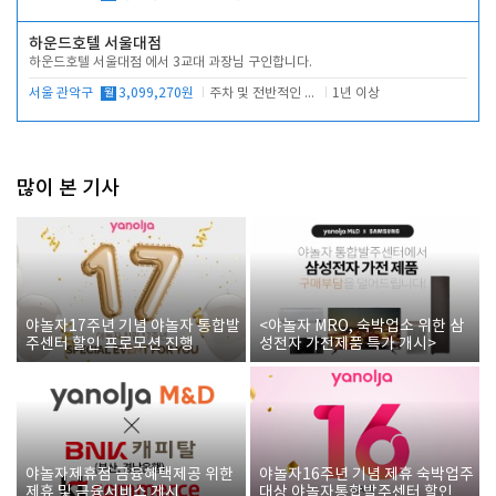
하운드호텔 서울대점
하운드호텔 서울대점 에서 3교대 과장님 구인합니다.
서울 관악구
월
3,099,270원
주차 및 전반적인 당번업무
1년 이상
많이 본 기사
야놀자17주년 기념 야놀자 통합발
<야놀자 MRO, 숙박업소 위한 삼
주센터 할인 프로모션 진행
성전자 가전제품 특가 개시>
야놀자제휴점 금융혜택제공 위한
야놀자16주년 기념 제휴 숙박업주
제휴 및 금융서비스 게시
대상 야놀자통합발주센터 할인쿠