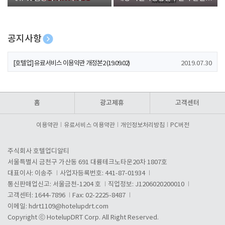
폰 증정
공지사항
[호텔업] 개인정보 처리방침 개정본1 (19.09.02)
2019.07.30
[호텔업] 유료서비스 이용약관 개정본2 (19.09.02)
2019.07.30
[호텔업] 개인정보 처리방침 개정본2 (19.09.02)
2019.07.30
홈
광고제휴
고객센터
이용약관
유료서비스 이용약관
개인정보처리방침
PC버전
주식회사 호텔업디알티
서울특별시 금천구 가산동 691 대륭테크노타운20차 1807호
대표이사: 이송주
사업자등록번호: 441-87-01934
통신판매업신고: 서울금천-1204 호
직업정보: J1206020200010
고객센터: 1644-7896
Fax: 02-2225-8487
이메일:
hdrt1109@hotelupdrt.com
Copyright ⓒ HotelupDRT Corp. All Right Reserved.