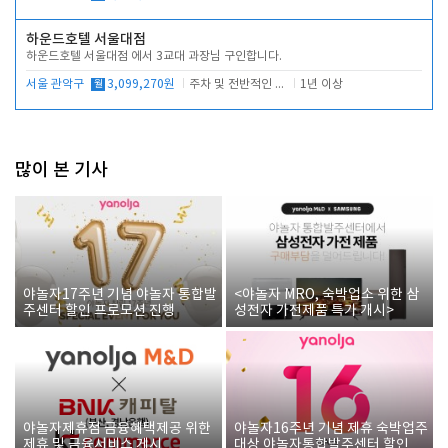
하운드호텔 서울대점
하운드호텔 서울대점 에서 3교대 과장님 구인합니다.
서울 관악구
월
3,099,270원
주차 및 전반적인 당번업무
1년 이상
많이 본 기사
야놀자17주년 기념 야놀자 통합발
<야놀자 MRO, 숙박업소 위한 삼
주센터 할인 프로모션 진행
성전자 가전제품 특가 개시>
야놀자제휴점 금융혜택제공 위한
야놀자16주년 기념 제휴 숙박업주
제휴 및 금융서비스 게시
대상 야놀자통합발주센터 할인쿠