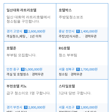
일산대화 라트리호텔
호텔박스
일산 대화역 라트리호텔에서
주방및청소보조
청소팀을 구인합니다.
경기 고양시
시
2,600,000원
충남 천안시
월
2,400,000원
객실청소,베팅 ,
1년 이하
주방2인식사준비및청소린렌보조
경력무관
호텔준
RG호텔
부부팀 모집합니다.
청소 부부팀
인천 중구
월
5,000,000원
서울 성북구
월
2,700,000원
객실 및 호텔청소
경력무관
청소팀
경력무관
부천호텔 키노
스타일호텔
급구 청소이모 1명 구합니다.
3교대 당번 구합니다.
경기 부천시
월
2,800,000원
서울 서초구
월
2,800,000원