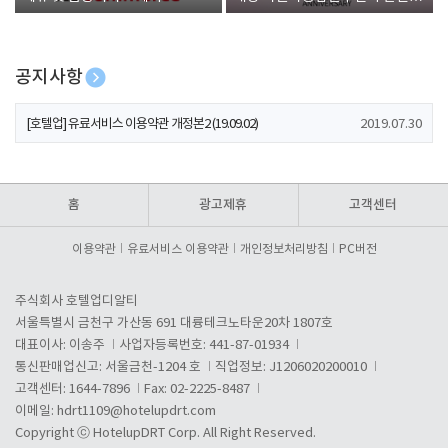
폰 증정
공지사항
[호텔업] 개인정보 처리방침 개정본1 (19.09.02)
2019.07.30
[호텔업] 유료서비스 이용약관 개정본2 (19.09.02)
2019.07.30
[호텔업] 개인정보 처리방침 개정본2 (19.09.02)
2019.07.30
홈
광고제휴
고객센터
이용약관
유료서비스 이용약관
개인정보처리방침
PC버전
주식회사 호텔업디알티
서울특별시 금천구 가산동 691 대륭테크노타운20차 1807호
대표이사: 이송주
사업자등록번호: 441-87-01934
통신판매업신고: 서울금천-1204 호
직업정보: J1206020200010
고객센터: 1644-7896
Fax: 02-2225-8487
이메일:
hdrt1109@hotelupdrt.com
Copyright ⓒ HotelupDRT Corp. All Right Reserved.