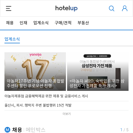
채용
인재
업계소식
구매/견적
부동산
업계소식
야놀자17주년 기념 야놀자 통합발
<야놀자 MRO, 숙박업소 위한 삼
주센터 할인 프로모션 진행
성전자 가전제품 특가 개시>
야놀자제휴점 금융혜택제공 위한 제휴 및 금융서비스 게시
울산시, 피서․행락지 주변 불법행위 19건 적발
더보기
채용
메인박스
1
/
5