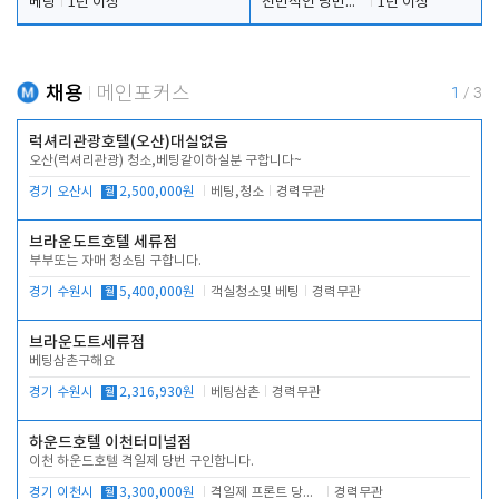
베팅
1년 이상
전반적인 당번업무
1년 이상
채용
메인포커스
1
/
3
럭셔리관광호텔(오산)대실없음
오산(럭셔리관광) 청소,베팅같이하실분 구합니다~
경기 오산시
월
2,500,000원
베팅,청소
경력무관
브라운도트호텔 세류점
부부또는 자매 청소팀 구합니다.
경기 수원시
월
5,400,000원
객실청소및 베팅
경력무관
브라운도트세류점
베팅삼촌구해요
경기 수원시
월
2,316,930원
베팅삼촌
경력무관
하운드호텔 이천터미널점
이천 하운드호텔 격일제 당번 구인합니다.
경기 이천시
월
3,300,000원
격일제 프론트 당번 업무로 주차 및 객실 점검
경력무관