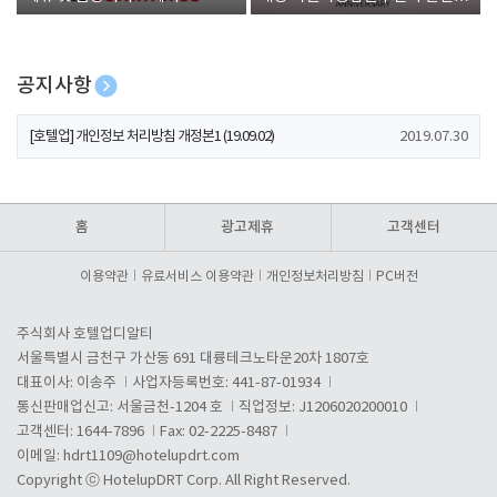
폰 증정
공지사항
[호텔업] 개인정보 처리방침 개정본2 (19.09.02)
2019.07.30
[호텔업] 개인정보 처리방침 개정본1 (19.09.02)
2019.07.30
[호텔업] 유료서비스 이용약관 개정본2 (19.09.02)
2019.07.30
홈
광고제휴
고객센터
이용약관
유료서비스 이용약관
개인정보처리방침
PC버전
주식회사 호텔업디알티
서울특별시 금천구 가산동 691 대륭테크노타운20차 1807호
대표이사: 이송주
사업자등록번호: 441-87-01934
통신판매업신고: 서울금천-1204 호
직업정보: J1206020200010
고객센터: 1644-7896
Fax: 02-2225-8487
이메일:
hdrt1109@hotelupdrt.com
Copyright ⓒ HotelupDRT Corp. All Right Reserved.