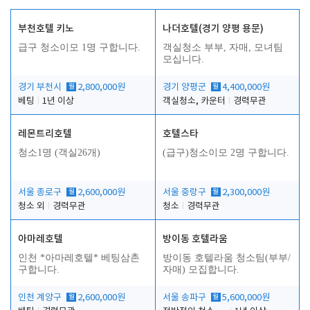
부천호텔 키노
나더호텔(경기 양평 용문)
급구 청소이모 1명 구합니다.
객실청소 부부, 자매, 모녀팀
모십니다.
경기 부천시
월
2,800,000원
경기 양평군
월
4,400,000원
베팅
1년 이상
객실청소, 카운터
경력무관
레몬트리호텔
호텔스타
청소1명 (객실26개)
(급구)청소이모 2명 구합니다.
서울 종로구
월
2,600,000원
서울 중랑구
월
2,300,000원
청소 외
경력무관
청소
경력무관
아마레호텔
방이동 호텔라움
인천 *아마레호텔* 베팅삼촌
방이동 호텔라움 청소팀(부부/
구합니다.
자매) 모집합니다.
인천 계양구
월
2,600,000원
서울 송파구
월
5,600,000원