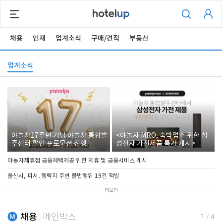
채용
인재
업계소식
구매/견적
부동산
업계소식
야놀자17주년 기념 야놀자 통합발
<야놀자 MRO, 숙박업소 위한 삼
주센터 할인 프로모션 진행
성전자 가전제품 특가 개시>
야놀자제휴점 금융혜택제공 위한 제휴 및 금융서비스 게시
울산시, 피서․행락지 주변 불법행위 19건 적발
더보기
채용
메인박스
1
/
4