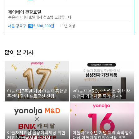
제이베이 관광호텔
수유제이베이호텔에서 청소팀 모집합니다
서울 강북구
월
5,600,000원
1년 이상
많이 본 기사
야놀자17주년 기념 야놀자 통합발
<야놀자 MRO, 숙박업소 위한 삼
주센터 할인 프로모션 진행
성전자 가전제품 특가 개시>
야놀자제휴점 금융혜택제공 위한
야놀자16주년 기념 제휴 숙박업주
제휴 및 금융서비스 게시
대상 야놀자통합발주센터 할인쿠