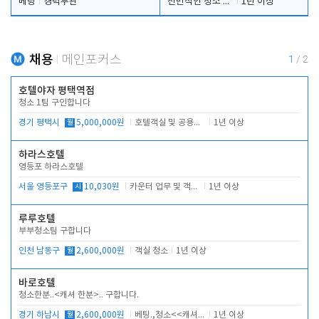
베팅
경력무관
전반적인 청소 업무(객실청소.객실정리)
1년 이상
채용
메인포커스
1
/
2
호텔야자 평택역점
청소 1팀 구인합니다
경기 평택시
월
5,000,000원
호텔객실 및 공용시설 청소 관리
1년 이상
하라스호텔
영등포 하라스호텔
서울 영등포구
시
10,030원
카운터 업무 및 객실관리(청소상태 확인, 객실판매)
1년 이상
루루호텔
부부청소팀 구합니다
인천 남동구
월
2,600,000원
객실 청소
1년 이상
바로호텔
청소한분..<캐셔 한분>.. 구합니다.
경기 하남시
월
2,600,000원
베팅.,청소<<캐셔 모셔봅니다.
1년 이상