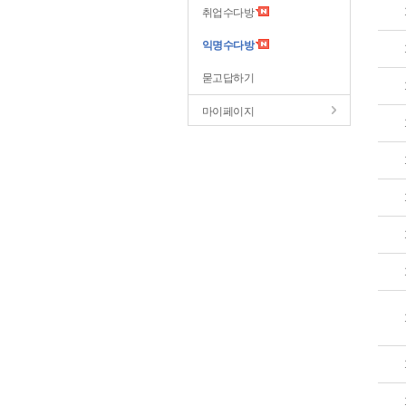
취업수다방
익명수다방
묻고답하기
마이페이지