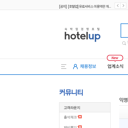
[공지] [호텔업] 유료서비스 이용약관 개정본2 (19.09.02)
[공지] [호텔업] 개인정보 처리방침 개정본2 (19.09.02)
호텔업
채용정보
업계소식
커뮤니티
익명
고객라운지
출석체크
제비뽑기