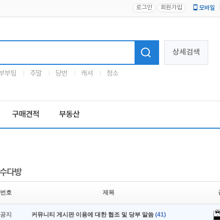
로그인
회원가입
모바일
로고
상세검색
부부팀
주말
당번
캐셔
청소
구매견적
부동산
수다방
번호
제목
공지
커뮤니티 게시판 이용에 대한 협조 및 당부 말씀
(41)