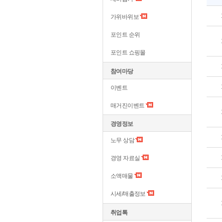
가위바위보
포인트 순위
포인트 쇼핑몰
참여마당
이벤트
매거진이벤트
경영정보
노무 상담
경영 자료실
소액매물
시세/매출정보
취업톡