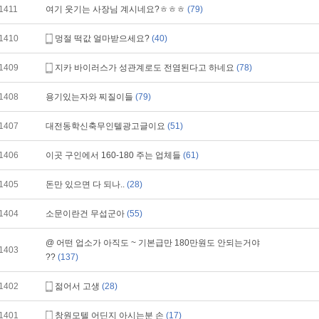
1411
여기 웃기는 사장님 계시네요?ㅎㅎㅎ
(79)
1410
멍절 떡값 얼마받으세요?
(40)
1409
지카 바이러스가 성관계로도 전염된다고 하네요
(78)
1408
용기있는자와 찌질이들
(79)
1407
대전동학신축무인텔광고글이요
(51)
1406
이곳 구인에서 160-180 주는 업체들
(61)
1405
돈만 있으면 다 되나..
(28)
1404
소문이란건 무섭군아
(55)
@ 어떤 업소가 아직도 ~ 기본급만 180만원도 안되는거야
1403
??
(137)
1402
젊어서 고생
(28)
1401
창원모텔 어딘지 아시는분 손
(17)