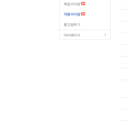
취업수다방
익명수다방
묻고답하기
마이페이지