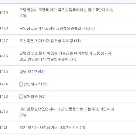
모텔취업시 모텔리어가 꼭!!! 습득해야하는 필수 5단계 미션
1419
(40)
1418
구인광고글가지고장난그만쳤으면좋겠다
(103)
1417
조선족은 위대하다 김무성 화이팅
(31)
모텔업 업소들 어이없는 기본급들 해바뀌었다 노동청가지
1416
말고 인간좀되자 썩을업주덜아
(37)
1415
설날 휴가?
(42)
1414
장난하니?
(36)
1413
최저임금
(41)
여러말할필요없습니다 그냥 노동청으로 가는게 진리입니다
1412
(36)
1411
여기 웃기는 사장님 계시네요?ㅎㅎㅎ
(79)