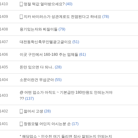
1410
멍절 떡값 얼마받으세요?
(40)
1409
지카 바이러스가 성관계로도 전염된다고 하네요
(78)
1408
용기있는자와 찌질이들
(79)
1407
대전동학신축무인텔광고글이요
(51)
1406
이곳 구인에서 160-180 주는 업체들
(61)
1405
돈만 있으면 다 되나..
(28)
1404
소문이란건 무섭군아
(55)
@ 어떤 업소가 아직도 ~ 기본급만 180만원도 안되는거야
1403
??
(137)
1402
젊어서 고생
(28)
1401
창원모텔 어딘지 아시는분 손
(17)
* 해당업소 ~ 인수전 여기 들리면 장사 잘되는지 안되는지