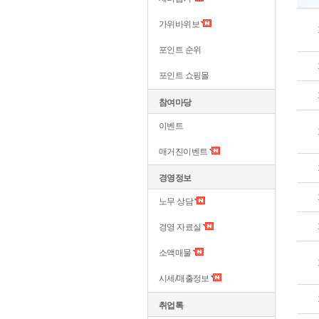
가위바위보
포인트 순위
포인트 쇼핑몰
참여마당
이벤트
매거진이벤트
경영정보
노무 상담
경영 자료실
소액매물
시세/매출정보
취업톡