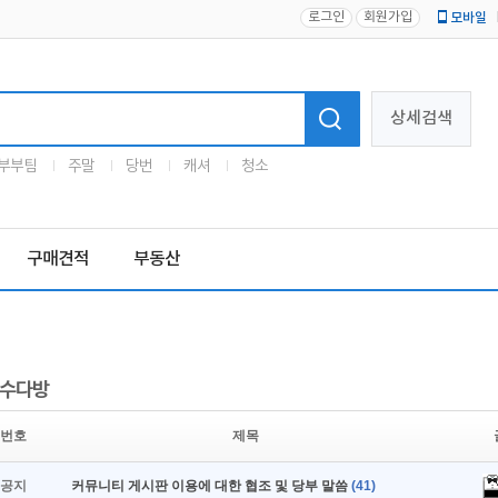
로그인
회원가입
모바일
로고
상세검색
부부팀
주말
당번
캐셔
청소
구매견적
부동산
수다방
번호
제목
공지
커뮤니티 게시판 이용에 대한 협조 및 당부 말씀
(41)