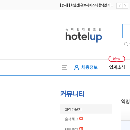
[공지] [호텔업] 유료서비스 이용약관 개정본2 (19.09.02)
[공지] [호텔업] 개인정보 처리방침 개정본2 (19.09.02)
호텔업
채용정보
업계소식
커뮤니티
익명
고객라운지
출석체크
제비뽑기