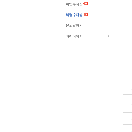
취업수다방
익명수다방
묻고답하기
마이페이지