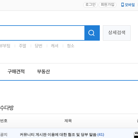
로그인
회원가입
모바일
로고
상세검색
부부팀
주말
당번
캐셔
청소
구매견적
부동산
수다방
번호
제목
공지
커뮤니티 게시판 이용에 대한 협조 및 당부 말씀
(41)