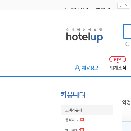
[공지] [호텔업] 유료서비스 이용약관 개정본2 (19.09.02)
[공지] [호텔업] 개인정보 처리방침 개정본2 (19.09.02)
호텔업
채용정보
업계소식
커뮤니티
익명
고객라운지
출석체크
제비뽑기