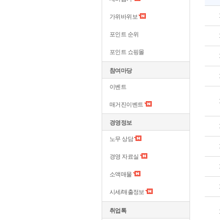
가위바위보
포인트 순위
포인트 쇼핑몰
참여마당
이벤트
매거진이벤트
경영정보
노무 상담
경영 자료실
소액매물
시세/매출정보
취업톡