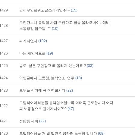
1429
김제무인텔광고글쓰레기업주다
(15)
구인란보니 블랙덜 사람 구한다고 글들 올라오네여,, 예비
1428
노동청갈 업주들,,^^
(10)
1427
싸가지없다
(102)
1426
나는 개인적으로
(19)
1425
송도- 샾은 구인광고 왜 올려져 있는거죠 ?
(33)
1424
익명글에서 노동청, 블랙업소, 업주
(18)
1423
모두들 선거에 꼭 참여합시다
(22)
모텔리어여러분들 블랙업소일수록 더더욱 근로합시다 어차
1422
피 노동청으로 갈거자나여?^^
(47)
1421
정왕동 제이
(22)
1420
모텔리어님들 저 낼 밀린 적금타러 노동청 갑니다
(68)