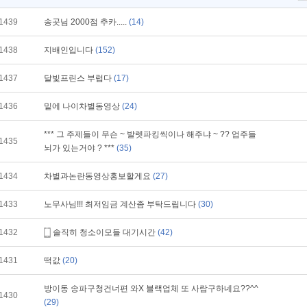
1439
송곳님 2000점 추카.....
(14)
1438
지배인입니다
(152)
1437
달빛프린스 부럽다
(17)
1436
밑에 나이차별동영상
(24)
*** 그 주제들이 무슨 ~ 발렛파킹씩이나 해주냐 ~ ?? 업주들
1435
뇌가 있는거야 ? ***
(35)
1434
차별과논란동영상홍보할게요
(27)
1433
노무사님!!! 최저임금 계산좀 부탁드립니다
(30)
1432
솔직히 청소이모들 대기시간
(42)
1431
떡값
(20)
방이동 송파구청건너편 와X 블랙업체 또 사람구하네요??^^
1430
(29)