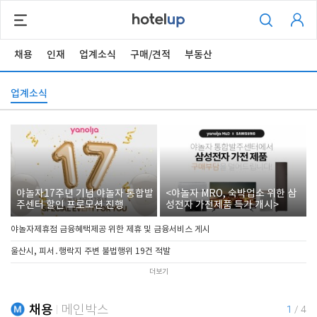
채용
인재
업계소식
구매/견적
부동산
업계소식
야놀자17주년 기념 야놀자 통합발
<야놀자 MRO, 숙박업소 위한 삼
주센터 할인 프로모션 진행
성전자 가전제품 특가 개시>
야놀자제휴점 금융혜택제공 위한 제휴 및 금융서비스 게시
울산시, 피서․행락지 주변 불법행위 19건 적발
더보기
채용
메인박스
1
/
4