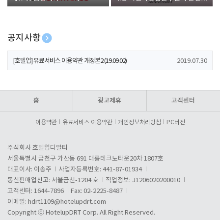
폰 증정
공지사항
[호텔업] 개인정보 처리방침 개정본1 (19.09.02)
2019.07.30
[호텔업] 유료서비스 이용약관 개정본2 (19.09.02)
2019.07.30
[호텔업] 개인정보 처리방침 개정본2 (19.09.02)
2019.07.30
홈
광고제휴
고객센터
이용약관
유료서비스 이용약관
개인정보처리방침
PC버전
주식회사 호텔업디알티
서울특별시 금천구 가산동 691 대륭테크노타운20차 1807호
대표이사: 이송주
사업자등록번호: 441-87-01934
통신판매업신고: 서울금천-1204 호
직업정보: J1206020200010
고객센터: 1644-7896
Fax: 02-2225-8487
이메일:
hdrt1109@hotelupdrt.com
Copyright ⓒ HotelupDRT Corp. All Right Reserved.