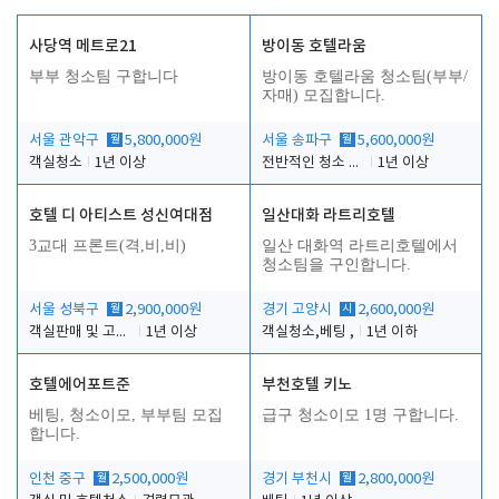
사당역 메트로21
방이동 호텔라움
부부 청소팀 구합니다
방이동 호텔라움 청소팀(부부/
자매) 모집합니다.
서울 관악구
월
5,800,000원
서울 송파구
월
5,600,000원
객실청소
1년 이상
전반적인 청소 업무(객실청소.객실정리)
1년 이상
호텔 디 아티스트 성신여대점
일산대화 라트리호텔
3교대 프론트(격,비,비)
일산 대화역 라트리호텔에서
청소팀을 구인합니다.
서울 성북구
월
2,900,000원
경기 고양시
시
2,600,000원
객실판매 및 고객응대
1년 이상
객실청소,베팅 ,
1년 이하
호텔에어포트준
부천호텔 키노
베팅, 청소이모, 부부팀 모집
급구 청소이모 1명 구합니다.
합니다.
인천 중구
월
2,500,000원
경기 부천시
월
2,800,000원