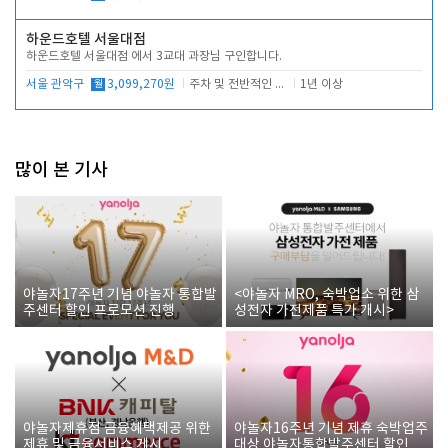
하운드호텔 서울대점
하운드호텔 서울대점 에서 3교대 과장님 구인합니다.
서울 관악구
월
3,099,270원
주차 및 전반적인 당번업무
1년 이상
많이 본 기사
야놀자17주년 기념 야놀자 통합발
<야놀자 MRO, 숙박업소 위한 삼
주센터 할인 프로모션 진행
성전자 가전제품 특가 개시>
야놀자제휴점 금융혜택제공 위한
야놀자16주년 기념 제휴 숙박업주
제휴 및 금융서비스 게시
대상 야놀자통합발주센터 할인쿠