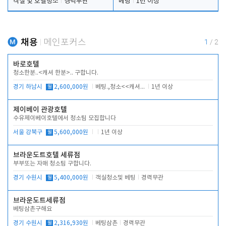
객실 및 호텔청소
경력무관
베팅
1년 이상
채용
메인포커스
1
/
2
바로호텔
청소한분..<캐셔 한분>.. 구합니다.
경기 하남시
월
2,600,000원
베팅.,청소<<캐셔 모셔봅니다.
1년 이상
제이베이 관광호텔
수유제이베이호텔에서 청소팀 모집합니다
서울 강북구
월
5,600,000원
1년 이상
브라운도트호텔 세류점
부부또는 자매 청소팀 구합니다.
경기 수원시
월
5,400,000원
객실청소및 베팅
경력무관
브라운도트세류점
베팅삼촌구해요
경기 수원시
월
2,316,930원
베팅삼촌
경력무관