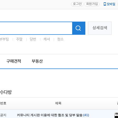
로그인
회원가입
모바일
로고
상세검색
부부팀
주말
당번
캐셔
청소
구매견적
부동산
수다방
번호
제목
공지
커뮤니티 게시판 이용에 대한 협조 및 당부 말씀
(41)