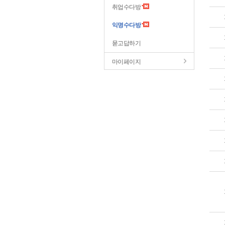
취업수다방
익명수다방
묻고답하기
마이페이지