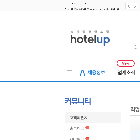
[공지] [호텔업] 유료서비스 이용약관 개정본2 (19.09.02)
[공지] [호텔업] 개인정보 처리방침 개정본2 (19.09.02)
호텔업
채용정보
업계소식
커뮤니티
익명
고객라운지
출석체크
제비뽑기