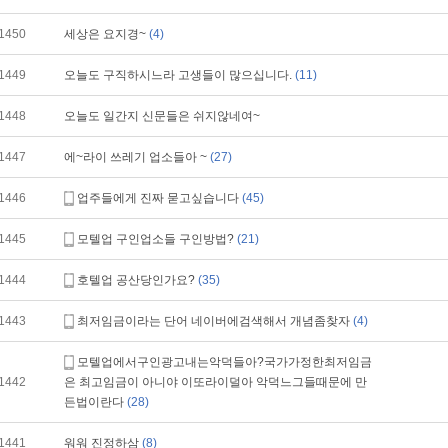
1450
세상은 요지경~
(4)
1449
오늘도 구직하시느라 고생들이 많으십니다.
(11)
1448
오늘도 일간지 신문들은 쉬지않네여~
1447
에~라이 쓰레기 업소들아 ~
(27)
1446
업주들에게 진짜 묻고싶습니다
(45)
1445
모텔업 구인업소들 구인방법?
(21)
1444
호텔업 공산당인가요?
(35)
1443
최저임금이라는 단어 네이버에검색해서 개념좀찾자
(4)
모텔업에서구인광고내는악덕들아?국가가정한최저임금
1442
은 최고임금이 아니야 이또라이덜아 악덕느그들때문에 만
든법이란다
(28)
1441
워워 진정하삼
(8)