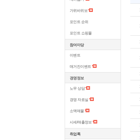
가위바위보
포인트 순위
포인트 쇼핑몰
참여마당
이벤트
매거진이벤트
경영정보
노무 상담
경영 자료실
소액매물
시세/매출정보
취업톡