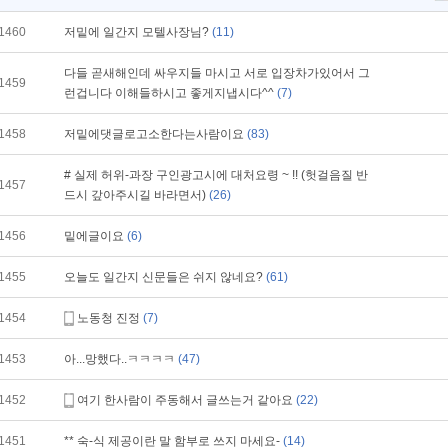
1460
저밑에 일간지 모텔사장님?
(11)
다들 곧새해인데 싸우지들 마시고 서로 입장차가있어서 그
1459
런겁니다 이해들하시고 좋게지냅시다^^
(7)
1458
저밑에댓글로고소한다는사람이요
(83)
# 실제 허위-과장 구인광고시에 대처요령 ~ !! (헛걸음질 반
1457
드시 갚아주시길 바라면서)
(26)
1456
밑에글이요
(6)
1455
오늘도 일간지 신문들은 쉬지 않네요?
(61)
1454
노동청 진정
(7)
1453
아...망했다..ㅋㅋㅋㅋ
(47)
1452
여기 한사람이 주동해서 글쓰는거 같아요
(22)
1451
** 숙-식 제공이란 말 함부로 쓰지 마세요-
(14)