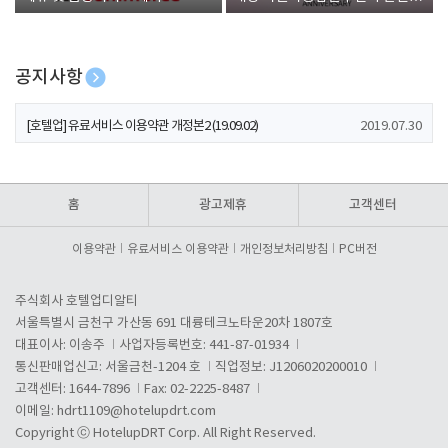
폰 증정
공지사항
[호텔업] 개인정보 처리방침 개정본1 (19.09.02)
2019.07.30
[호텔업] 유료서비스 이용약관 개정본2 (19.09.02)
2019.07.30
[호텔업] 개인정보 처리방침 개정본2 (19.09.02)
2019.07.30
홈
광고제휴
고객센터
이용약관
유료서비스 이용약관
개인정보처리방침
PC버전
주식회사 호텔업디알티
서울특별시 금천구 가산동 691 대륭테크노타운20차 1807호
대표이사: 이송주
사업자등록번호: 441-87-01934
통신판매업신고: 서울금천-1204 호
직업정보: J1206020200010
고객센터: 1644-7896
Fax: 02-2225-8487
이메일:
hdrt1109@hotelupdrt.com
Copyright ⓒ HotelupDRT Corp. All Right Reserved.