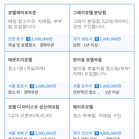
호텔에어포트준
그레이호텔 분당점
베팅,청소이모, 자매팀, 부부
그레이 분당점 3교대(격비비)
팀 모집합니다.
당번 구인합니다.
인천 중구
월
2,500,000원
경기 성남시
월
3,000,000원
객실 및 호텔청소
경력무관
당번
1년 이상
레몬트리호텔
방이동 호텔라움
청소1명 (객실26개)
방이동 호텔라움 청소팀(부부/
자매) 모집합니다.
서울 종로구
월
2,600,000원
서울 송파구
월
5,600,000원
청소 외
경력무관
전반적인 청소 업무(객실청소.객실정리)
1년 이상
호텔 디 아티스트 성신여대점
메이트모텔
3교대 프론트(격,비,비)
청소 부부팀. 자매팀 구인
서울 성북구
월
2,900,000원
경기 안산시
월
4,800,000원