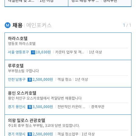
객실판매 및 고객응대
1년 이상
청소 배팅 부부 구합니다
경력무관
채용
메인포커스
1
/
1
하라스호텔
영등포 하라스호텔
서울 영등포구
시
10,030원
카운터 업무 및 객실관리(청소상태 확인, 객실판매)
1년 이상
루루호텔
부부청소팀 구합니다
인천 남동구
월
2,500,000원
객실 청소
1년 이상
용인 오스카호텔
용인 처인구 오스카호텔에서 격일당번 채용합니다
경기 용인시
월
3,500,000원
전반적인 카운터 업무
경력무관
의왕 밀로스 관광호텔
주1회 휴무 청소 부부팀, 3교대 당번 모집합니다.
경기 의왕시
월
2,500,000원
객실 청소업무
1년 이상