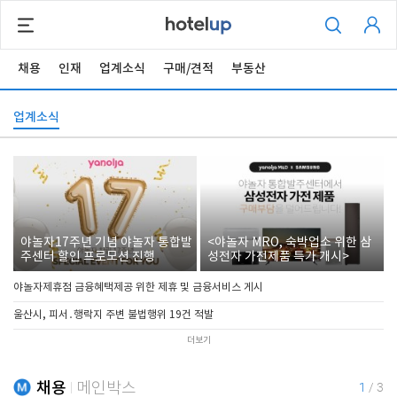
채용
인재
업계소식
구매/견적
부동산
업계소식
야놀자17주년 기념 야놀자 통합발
<야놀자 MRO, 숙박업소 위한 삼
주센터 할인 프로모션 진행
성전자 가전제품 특가 개시>
야놀자제휴점 금융혜택제공 위한 제휴 및 금융서비스 게시
울산시, 피서․행락지 주변 불법행위 19건 적발
더보기
채용
메인박스
1
/
3