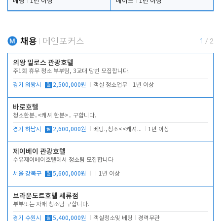
베팅
1년 이상
메이드
1년 이상
채용
메인포커스
1
/
2
의왕 밀로스 관광호텔
주1회 휴무 청소 부부팀, 3교대 당번 모집합니다.
경기 의왕시
월
2,500,000원
객실 청소업무
1년 이상
바로호텔
청소한분..<캐셔 한분>.. 구합니다.
경기 하남시
월
2,600,000원
베팅.,청소<<캐셔 모셔봅니다.
1년 이상
제이베이 관광호텔
수유제이베이호텔에서 청소팀 모집합니다
서울 강북구
월
5,600,000원
1년 이상
브라운도트호텔 세류점
부부또는 자매 청소팀 구합니다.
경기 수원시
월
5,400,000원
객실청소및 베팅
경력무관