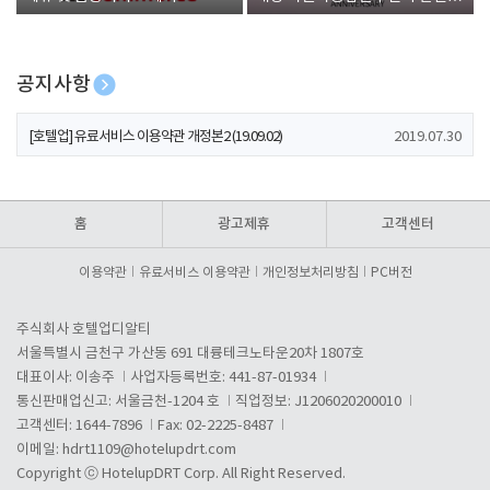
폰 증정
공지사항
[호텔업] 개인정보 처리방침 개정본1 (19.09.02)
2019.07.30
[호텔업] 유료서비스 이용약관 개정본2 (19.09.02)
2019.07.30
[호텔업] 개인정보 처리방침 개정본2 (19.09.02)
2019.07.30
홈
광고제휴
고객센터
이용약관
유료서비스 이용약관
개인정보처리방침
PC버전
주식회사 호텔업디알티
서울특별시 금천구 가산동 691 대륭테크노타운20차 1807호
대표이사: 이송주
사업자등록번호: 441-87-01934
통신판매업신고: 서울금천-1204 호
직업정보: J1206020200010
고객센터: 1644-7896
Fax: 02-2225-8487
이메일:
hdrt1109@hotelupdrt.com
Copyright ⓒ HotelupDRT Corp. All Right Reserved.