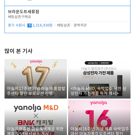
브라운도트세류점
베팅삼촌구해요
경기 수원시
월
2,316,930원
베팅삼촌
경력무관
많이 본 기사
야놀자17주년 기념 야놀자 통합발
<야놀자 MRO, 숙박업소 위한 삼
주센터 할인 프로모션 진행
성전자 가전제품 특가 개시>
야놀자제휴점 금융혜택제공 위한
야놀자16주년 기념 제휴 숙박업주
제휴 및 금융서비스 게시
대상 야놀자통합발주센터 할인쿠