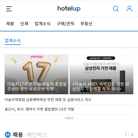
채용
인재
업계소식
구매/견적
부동산
업계소식
야놀자17주년 기념 야놀자 통합발
<야놀자 MRO, 숙박업소 위한 삼
주센터 할인 프로모션 진행
성전자 가전제품 특가 개시>
야놀자제휴점 금융혜택제공 위한 제휴 및 금융서비스 게시
울산시, 피서․행락지 주변 불법행위 19건 적발
더보기
채용
메인박스
1
/
4