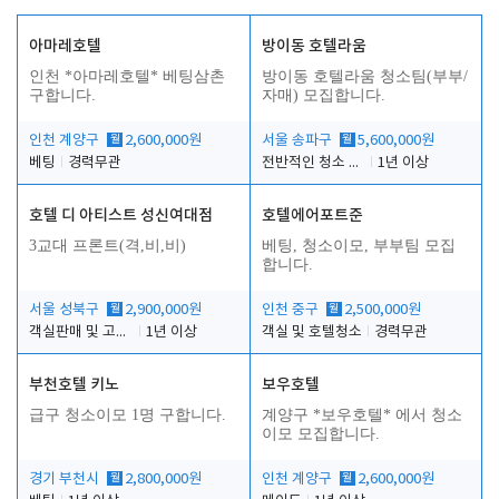
아마레호텔
방이동 호텔라움
인천 *아마레호텔* 베팅삼촌
방이동 호텔라움 청소팀(부부/
구합니다.
자매) 모집합니다.
인천 계양구
월
2,600,000원
서울 송파구
월
5,600,000원
베팅
경력무관
전반적인 청소 업무(객실청소.객실정리)
1년 이상
호텔 디 아티스트 성신여대점
호텔에어포트준
3교대 프론트(격,비,비)
베팅, 청소이모, 부부팀 모집
합니다.
서울 성북구
월
2,900,000원
인천 중구
월
2,500,000원
객실판매 및 고객응대
1년 이상
객실 및 호텔청소
경력무관
부천호텔 키노
보우호텔
급구 청소이모 1명 구합니다.
계양구 *보우호텔* 에서 청소
이모 모집합니다.
경기 부천시
월
2,800,000원
인천 계양구
월
2,600,000원