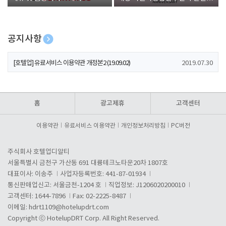
폰 증정
공지사항
[호텔업] 개인정보 처리방침 개정본1 (19.09.02)
2019.07.30
[호텔업] 유료서비스 이용약관 개정본2 (19.09.02)
2019.07.30
[호텔업] 개인정보 처리방침 개정본2 (19.09.02)
2019.07.30
홈
광고제휴
고객센터
이용약관
유료서비스 이용약관
개인정보처리방침
PC버전
주식회사 호텔업디알티
서울특별시 금천구 가산동 691 대륭테크노타운20차 1807호
대표이사: 이송주
사업자등록번호: 441-87-01934
통신판매업신고: 서울금천-1204 호
직업정보: J1206020200010
고객센터: 1644-7896
Fax: 02-2225-8487
이메일:
hdrt1109@hotelupdrt.com
Copyright ⓒ HotelupDRT Corp. All Right Reserved.