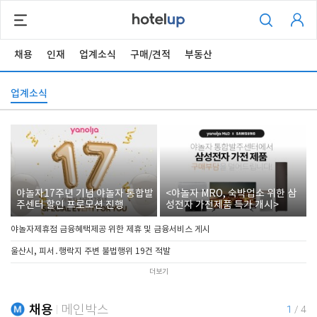
채용
인재
업계소식
구매/견적
부동산
업계소식
야놀자17주년 기념 야놀자 통합발
<야놀자 MRO, 숙박업소 위한 삼
주센터 할인 프로모션 진행
성전자 가전제품 특가 개시>
야놀자제휴점 금융혜택제공 위한 제휴 및 금융서비스 게시
울산시, 피서․행락지 주변 불법행위 19건 적발
더보기
채용
메인박스
1
/
4