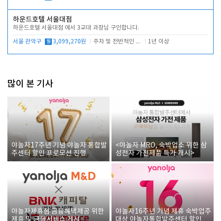
하운드호텔 서울대점
하운드호텔 서울대점 에서 3교대 과장님 구인합니다.
서울 관악구
월
3,099,270원
주차 및 전반적인 당번업무
1년 이상
많이 본 기사
야놀자17주년 기념 야놀자 통합발
<야놀자 MRO, 숙박업소 위한 삼
주센터 할인 프로모션 진행
성전자 가전제품 특가 개시>
야놀자제휴점 금융혜택제공 위한
야놀자16주년 기념 제휴 숙박업주
제휴 및 금융서비스 게시
대상 야놀자통합발주센터 할인쿠