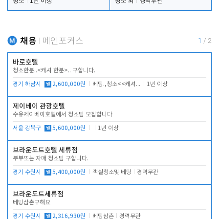
청소
1년 이상
청소 외
경력무관
채용
메인포커스
1
/
2
바로호텔
청소한분..<캐셔 한분>.. 구합니다.
경기 하남시
월
2,600,000원
베팅.,청소<<캐셔 모셔봅니다.
1년 이상
제이베이 관광호텔
수유제이베이호텔에서 청소팀 모집합니다
서울 강북구
월
5,600,000원
1년 이상
브라운도트호텔 세류점
부부또는 자매 청소팀 구합니다.
경기 수원시
월
5,400,000원
객실청소및 베팅
경력무관
브라운도트세류점
베팅삼촌구해요
경기 수원시
월
2,316,930원
베팅삼촌
경력무관