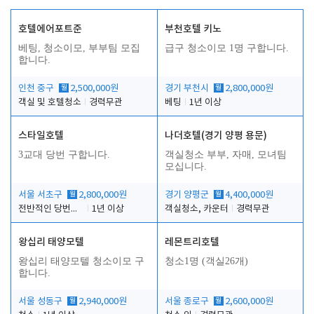
호텔에어포트준
부천호텔 키노
베팅, 청소이모, 부부팀 모집
급구 청소이모 1명 구합니다.
합니다.
인천 중구
월
2,500,000원
경기 부천시
월
2,800,000원
객실 및 호텔청소
경력무관
베팅
1년 이상
스타일호텔
나더호텔(경기 양평 용문)
3교대 당번 구합니다.
객실청소 부부, 자매, 모녀팀
모십니다.
서울 서초구
월
2,800,000원
경기 양평군
월
4,400,000원
전반적인 당번업무
1년 이상
객실청소, 카운터
경력무관
왕십리 태양모텔
레몬트리호텔
왕십리 태양모텔 청소이모 구
청소1명 (객실26개)
합니다.
서울 성동구
월
2,940,000원
서울 종로구
월
2,600,000원