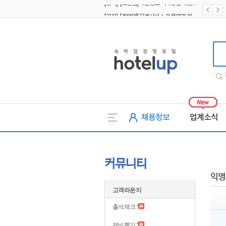
[공지] [호텔업] 유료서비스 이용약관 개정본2 (19.09.02)
[공지] [호텔업] 개인정보 처리방침 개정본2 (19.09.02)
호텔업
채용정보
업계소식
커뮤니티
익명
고객라운지
출석체크
제비뽑기