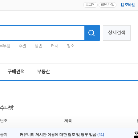
로그인
회원가입
모바일
로고
상세검색
부부팀
주말
당번
캐셔
청소
구매견적
부동산
수다방
번호
제목
공지
커뮤니티 게시판 이용에 대한 협조 및 당부 말씀
(41)