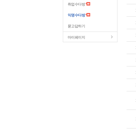
취업수다방
익명수다방
묻고답하기
마이페이지