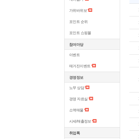
가위바위보
포인트 순위
포인트 쇼핑몰
참여마당
이벤트
매거진이벤트
경영정보
노무 상담
경영 자료실
소액매물
시세/매출정보
취업톡