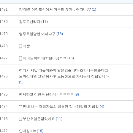
1481
걍 대충 이정도선에서 마무리 짓자 ,, 어떠니??
(1)
1480
김포도난리다
(17)
1479
영주호텔당번 어떠냐구
(18)
1478
식빵
1477
메이드학력 대학원이상ㅋㅋ
(16)
여기서 백날 떠들어봐야 답은없습니다 조건너무안좋다고
1476
느끼신다면 그냥 퇴사후 노동청으로 가시는게 정답입니다
(5)
1475
평택하고 이천은 난리네~ ㅋㅋㅋㅋ
(9)
1474
** 쩐내 나는 경영자들의 공통된 점 ~ 폐업의 지름길
(4)
1473
부산호텔문닫았네요
(11)
1472
안내실cctv
(18)