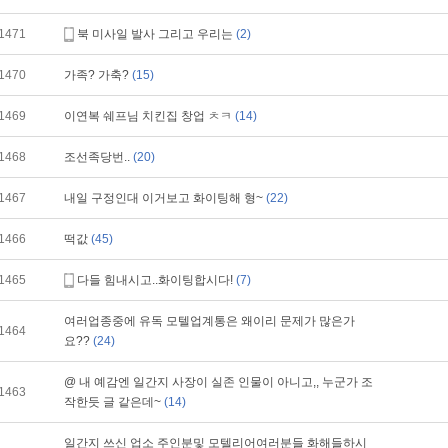
1471
북 미사일 발사 그리고 우리는
(2)
1470
가족? 가축?
(15)
1469
이연복 쉐프님 치킨집 창업 ㅊㅋ
(14)
1468
조선족당번..
(20)
1467
내일 구정인대 이거보고 화이팅해 형~
(22)
1466
떡값
(45)
1465
다들 힘내시고..화이팅합시다!
(7)
여러업종중에 유독 모텔업계통은 왜이리 문제가 많은가
1464
요??
(24)
@ 내 예감엔 일간지 사장이 실존 인물이 아니고,, 누군가 조
1463
작한듯 글 같은데~
(14)
일간지 쓰신 업소 주인분및 모텔리어여러분들 화해들하시