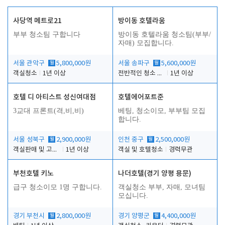
사당역 메트로21
방이동 호텔라움
부부 청소팀 구합니다
방이동 호텔라움 청소팀(부부/
자매) 모집합니다.
서울 관악구
월
5,800,000원
서울 송파구
월
5,600,000원
객실청소
1년 이상
전반적인 청소 업무(객실청소.객실정리)
1년 이상
호텔 디 아티스트 성신여대점
호텔에어포트준
3교대 프론트(격,비,비)
베팅, 청소이모, 부부팀 모집
합니다.
서울 성북구
월
2,900,000원
인천 중구
월
2,500,000원
객실판매 및 고객응대
1년 이상
객실 및 호텔청소
경력무관
부천호텔 키노
나더호텔(경기 양평 용문)
급구 청소이모 1명 구합니다.
객실청소 부부, 자매, 모녀팀
모십니다.
경기 부천시
월
2,800,000원
경기 양평군
월
4,400,000원