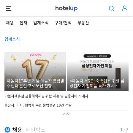
채용
인재
업계소식
구매/견적
부동산
업계소식
야놀자17주년 기념 야놀자 통합발
<야놀자 MRO, 숙박업소 위한 삼
주센터 할인 프로모션 진행
성전자 가전제품 특가 개시>
야놀자제휴점 금융혜택제공 위한 제휴 및 금융서비스 게시
울산시, 피서․행락지 주변 불법행위 19건 적발
더보기
채용
메인박스
1
/
3