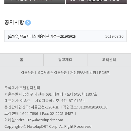
폰 증정
공지사항
[호텔업] 개인정보 처리방침 개정본1 (19.09.02)
2019.07.30
[호텔업] 유료서비스 이용약관 개정본2 (19.09.02)
2019.07.30
[호텔업] 개인정보 처리방침 개정본2 (19.09.02)
2019.07.30
홈
광고제휴
고객센터
이용약관
유료서비스 이용약관
개인정보처리방침
PC버전
주식회사 호텔업디알티
서울특별시 금천구 가산동 691 대륭테크노타운20차 1807호
대표이사: 이송주
사업자등록번호: 441-87-01934
통신판매업신고: 서울금천-1204 호
직업정보: J1206020200010
고객센터: 1644-7896
Fax: 02-2225-8487
이메일:
hdrt1109@hotelupdrt.com
Copyright ⓒ HotelupDRT Corp. All Right Reserved.