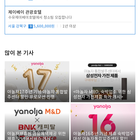
제이베이 관광호텔
수유제이베이호텔에서 청소팀 모집합니다
서울 강북구
월
5,600,000원
1년 이상
많이 본 기사
야놀자17주년 기념 야놀자 통합발
<야놀자 MRO, 숙박업소 위한 삼
주센터 할인 프로모션 진행
성전자 가전제품 특가 개시>
야놀자제휴점 금융혜택제공 위한
야놀자16주년 기념 제휴 숙박업주
제휴 및 금융서비스 게시
대상 야놀자통합발주센터 할인쿠