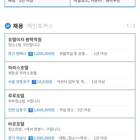
베팅
1년 이상
객실청소, 카운터
경력무관
채용
메인포커스
1
/
2
호텔야자 평택역점
청소 1팀 구인합니다
경기 평택시
월
5,000,000원
호텔객실 및 공용시설 청소 관리
1년 이상
하라스호텔
영등포 하라스호텔
서울 영등포구
시
10,030원
카운터 업무 및 객실관리(청소상태 확인, 객실판매)
1년 이상
루루호텔
부부청소팀 구합니다
인천 남동구
월
2,600,000원
객실 청소
1년 이상
바로호텔
청소한분..<캐셔 한분>.. 구합니다.
경기 하남시
월
2,600,000원
베팅.,청소<<캐셔 모셔봅니다.
1년 이상