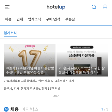
채용
인재
업계소식
구매/견적
부동산
업계소식
야놀자17주년 기념 야놀자 통합발
<야놀자 MRO, 숙박업소 위한 삼
주센터 할인 프로모션 진행
성전자 가전제품 특가 개시>
야놀자제휴점 금융혜택제공 위한 제휴 및 금융서비스 게시
울산시, 피서․행락지 주변 불법행위 19건 적발
더보기
채용
메인박스
1
/
3