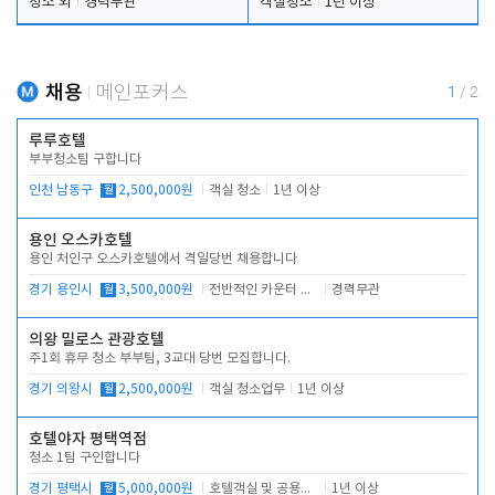
청소 외
경력무관
객실청소
1년 이상
채용
메인포커스
1
/
2
루루호텔
부부청소팀 구합니다
인천 남동구
월
2,500,000원
객실 청소
1년 이상
용인 오스카호텔
용인 처인구 오스카호텔에서 격일당번 채용합니다
경기 용인시
월
3,500,000원
전반적인 카운터 업무
경력무관
의왕 밀로스 관광호텔
주1회 휴무 청소 부부팀, 3교대 당번 모집합니다.
경기 의왕시
월
2,500,000원
객실 청소업무
1년 이상
호텔야자 평택역점
청소 1팀 구인합니다
경기 평택시
월
5,000,000원
호텔객실 및 공용시설 청소 관리
1년 이상