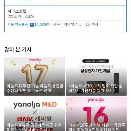
하라스호텔
영등포 하라스호텔
서울 영등포구
시
10,030원
카운터 업무 및 객실관리(청소상태 확인, 객실판매)
1년 이상
많이 본 기사
야놀자17주년 기념 야놀자 통합발
<야놀자 MRO, 숙박업소 위한 삼
주센터 할인 프로모션 진행
성전자 가전제품 특가 개시>
야놀자제휴점 금융혜택제공 위한
야놀자16주년 기념 제휴 숙박업주
제휴 및 금융서비스 게시
대상 야놀자통합발주센터 할인쿠