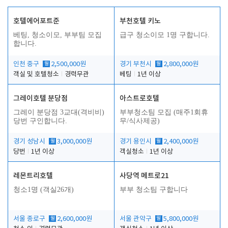
호텔에어포트준
부천호텔 키노
베팅, 청소이모, 부부팀 모집
급구 청소이모 1명 구합니다.
합니다.
인천 중구
월
2,500,000원
경기 부천시
월
2,800,000원
객실 및 호텔청소
경력무관
베팅
1년 이상
그레이호텔 분당점
아스트로호텔
그레이 분당점 3교대(격비비)
부부청소팀 모집 (매주1회휴
당번 구인합니다.
무/식사제공)
경기 성남시
월
3,000,000원
경기 용인시
월
2,400,000원
당번
1년 이상
객실청소
1년 이상
레몬트리호텔
사당역 메트로21
청소1명 (객실26개)
부부 청소팀 구합니다
서울 종로구
월
2,600,000원
서울 관악구
월
5,800,000원