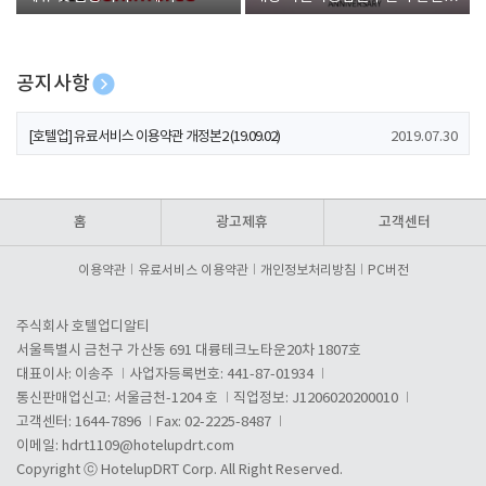
폰 증정
공지사항
[호텔업] 개인정보 처리방침 개정본1 (19.09.02)
2019.07.30
[호텔업] 유료서비스 이용약관 개정본2 (19.09.02)
2019.07.30
[호텔업] 개인정보 처리방침 개정본2 (19.09.02)
2019.07.30
홈
광고제휴
고객센터
이용약관
유료서비스 이용약관
개인정보처리방침
PC버전
주식회사 호텔업디알티
서울특별시 금천구 가산동 691 대륭테크노타운20차 1807호
대표이사: 이송주
사업자등록번호: 441-87-01934
통신판매업신고: 서울금천-1204 호
직업정보: J1206020200010
고객센터: 1644-7896
Fax: 02-2225-8487
이메일:
hdrt1109@hotelupdrt.com
Copyright ⓒ HotelupDRT Corp. All Right Reserved.