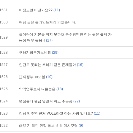
1531
이정도면 어떤가요??
(11)
1530
해당 글은 블라인드처리 되었습니다.
급여란에 기본급 적지 못한채 총수령액만 적는 곳은 블랙 가
1529
능성 매우 높음~!
(27)
1528
구하기힘든가보네요
(29)
1527
인간도 못되는 쓰레기 같은 존재들아
(16)
1526
의정부 xx모텔
(10)
1525
악덕업주보다 나쁜놈은
(18)
1524
면접볼때 월급 몇일씩 까고 주는곳
(22)
1523
강남 언주역 근처 VOLE라고 아는 사람 있나요?
(11)
1522
@@ 기 막힌 면접 통보 ㅎㅎ 미치것당
(9)