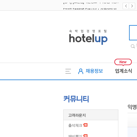
[공지] [호텔업] 유료서비스 이용약관 개정본2 (19.09.02)
[공지] [호텔업] 개인정보 처리방침 개정본2 (19.09.02)
호텔업
채용정보
업계소식
커뮤니티
익명
고객라운지
출석체크
제비뽑기