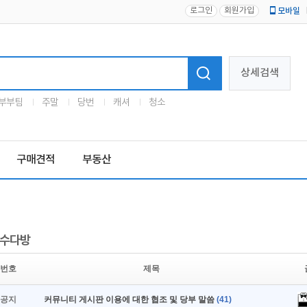
로그인
회원가입
모바일
로고
상세검색
부부팀
주말
당번
캐셔
청소
구매견적
부동산
수다방
번호
제목
공지
커뮤니티 게시판 이용에 대한 협조 및 당부 말씀
(41)