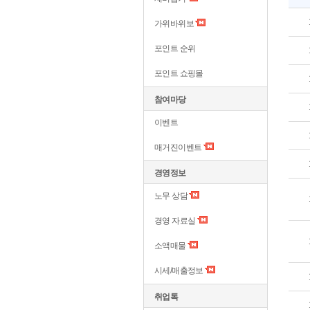
가위바위보
포인트 순위
포인트 쇼핑몰
참여마당
이벤트
매거진이벤트
경영정보
노무 상담
경영 자료실
소액매물
시세/매출정보
취업톡