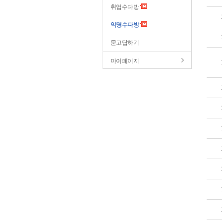
취업수다방
익명수다방
묻고답하기
마이페이지