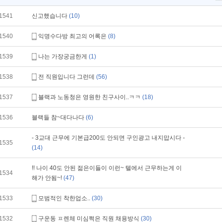
1541
신고했습니다
(10)
1540
익명수다방 최고의 어록은
(8)
1539
나는 가장궁금한게
(1)
1538
전 직원입니다 그런데
(56)
1537
블랙과 노동청은 영원한 친구사이..ㅋㅋ
(18)
1536
블랙들 참~대다나다
(6)
- 3교대 근무에 기본급200도 안되면 구인광고 내지맙시다 -
1535
(14)
!! 나이 40도 안된 젊은이들이 이런~ 텔에서 근무하는게 이
1534
해가 안됨~!
(47)
1533
모범적인 착한업소..
(30)
1532
구운동 ㅍ렌체 미심쩍은 직원 채용방식
(30)