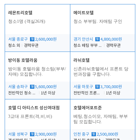
레몬트리호텔
메이트모텔
청소1명 (객실26개)
청소 부부팀. 자매팀 구인
서울 종로구
월
2,600,000원
경기 안산시
월
4,800,000원
청소 외
경력무관
청소 배팅 부부 구합니다
경력무관
방이동 호텔라움
라뉘호텔
방이동 호텔라움 청소팀(부부/
신촌라뉘호텔에서 프론트 당
자매) 모집합니다.
번과장을 구합니다.
서울 송파구
월
5,600,000원
서울 마포구
월
3,700,000원
전반적인 청소 업무(객실청소.객실정리)
1년 이상
전반적인 프론트 당번업무
1년 이상
호텔 디 아티스트 성신여대점
호텔에어포트준
3교대 프론트(격,비,비)
베팅,청소이모, 자매팀, 부부
팀 모집합니다.
서울 성북구
월
2,900,000원
인천 중구
월
2,500,000원