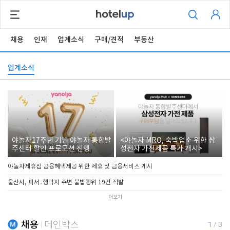
채용
인재
업계소식
구매/견적
부동산
업계소식
야놀자17주년 기념 야놀자 통합발
<야놀자 MRO, 숙박업소 위한 삼
주센터 할인 프로모션 진행
성전자 가전제품 특가 개시>
야놀자제휴점 금융혜택제공 위한 제휴 및 금융서비스 게시
울산시, 피서․행락지 주변 불법행위 19건 적발
더보기
채용
메인박스
1
/
3