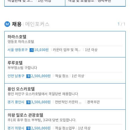
객실판매 및 고객응대
1년 이상
객실 및 호텔청소
경력무관
채용
메인포커스
1
/
1
하라스호텔
영등포 하라스호텔
서울 영등포구
시
10,030원
카운터 업무 및 객실관리(청소상태 확인, 객실판매)
1년 이상
루루호텔
부부청소팀 구합니다
인천 남동구
월
2,500,000원
객실 청소
1년 이상
용인 오스카호텔
용인 처인구 오스카호텔에서 격일당번 채용합니다
경기 용인시
월
3,500,000원
전반적인 카운터 업무
경력무관
의왕 밀로스 관광호텔
주1회 휴무 청소 부부팀, 3교대 당번 모집합니다.
경기 의왕시
월
2,500,000원
객실 청소업무
1년 이상