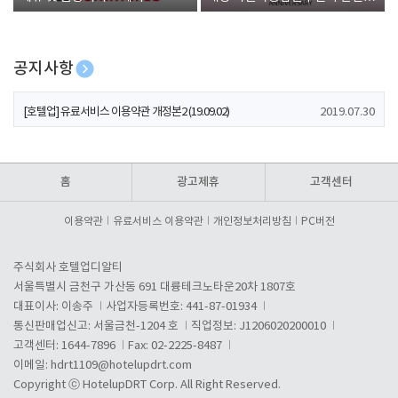
폰 증정
공지사항
[호텔업] 개인정보 처리방침 개정본1 (19.09.02)
2019.07.30
[호텔업] 유료서비스 이용약관 개정본2 (19.09.02)
2019.07.30
[호텔업] 개인정보 처리방침 개정본2 (19.09.02)
2019.07.30
홈
광고제휴
고객센터
이용약관
유료서비스 이용약관
개인정보처리방침
PC버전
주식회사 호텔업디알티
서울특별시 금천구 가산동 691 대륭테크노타운20차 1807호
대표이사: 이송주
사업자등록번호: 441-87-01934
통신판매업신고: 서울금천-1204 호
직업정보: J1206020200010
고객센터: 1644-7896
Fax: 02-2225-8487
이메일:
hdrt1109@hotelupdrt.com
Copyright ⓒ HotelupDRT Corp. All Right Reserved.