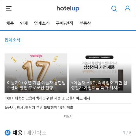
채용
인재
업계소식
구매/견적
부동산
업계소식
야놀자17주년 기념 야놀자 통합발
<야놀자 MRO, 숙박업소 위한 삼
주센터 할인 프로모션 진행
성전자 가전제품 특가 개시>
야놀자제휴점 금융혜택제공 위한 제휴 및 금융서비스 게시
울산시, 피서․행락지 주변 불법행위 19건 적발
더보기
채용
메인박스
1
/
5