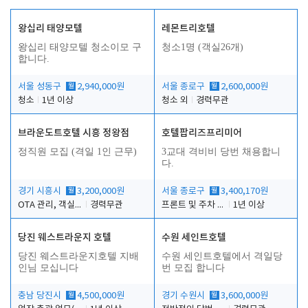
왕십리 태양모텔
레몬트리호텔
왕십리 태양모텔 청소이모 구
청소1명 (객실26개)
합니다.
서울 성동구
월
2,940,000원
서울 종로구
월
2,600,000원
청소
1년 이상
청소 외
경력무관
브라운도트호텔 시흥 정왕점
호텔팝리즈프리미어
정직원 모집 (격일 1인 근무)
3교대 격비비 당번 채용합니
다.
경기 시흥시
월
3,200,000원
서울 종로구
월
3,400,170원
OTA 관리, 객실점검, 고객응대, 시설관리
경력무관
프론트 및 주차 객실관리
1년 이상
당진 웨스트라운지 호텔
수원 세인트호텔
당진 웨스트라운지호텔 지배
수원 세인트호텔에서 격일당
인님 모십니다
번 모집 합니다
충남 당진시
월
4,500,000원
경기 수원시
월
3,600,000원