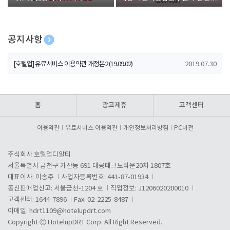
폰 증정
공지사항
[호텔업] 개인정보 처리방침 개정본1 (19.09.02)
2019.07.30
[호텔업] 유료서비스 이용약관 개정본2 (19.09.02)
2019.07.30
[호텔업] 개인정보 처리방침 개정본2 (19.09.02)
2019.07.30
홈
광고제휴
고객센터
이용약관
유료서비스 이용약관
개인정보처리방침
PC버전
주식회사 호텔업디알티
서울특별시 금천구 가산동 691 대륭테크노타운20차 1807호
대표이사: 이송주
사업자등록번호: 441-87-01934
통신판매업신고: 서울금천-1204 호
직업정보: J1206020200010
고객센터: 1644-7896
Fax: 02-2225-8487
이메일:
hdrt1109@hotelupdrt.com
Copyright ⓒ HotelupDRT Corp. All Right Reserved.