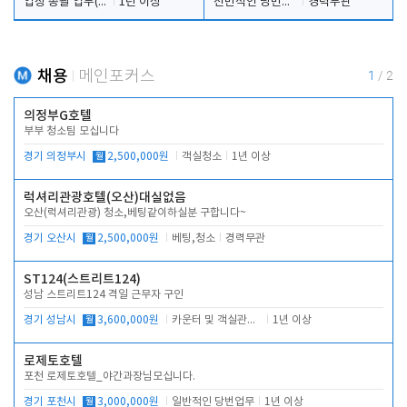
업장 총괄 업무(예약,시설 및 직원관리 등)
1년 이상
전반적인 당번업무
경력무관
채용
메인포커스
1
/
2
의정부G호텔
부부 청소팀 모십니다
경기 의정부시
월
2,500,000원
객실청소
1년 이상
럭셔리관광호텔(오산)대실없음
오산(럭셔리관광) 청소,베팅같이하실분 구합니다~
경기 오산시
월
2,500,000원
베팅,청소
경력무관
ST124(스트리트124)
성남 스트리트124 격일 근무자 구인
경기 성남시
월
3,600,000원
카운터 및 객실관리 전반
1년 이상
로제토호텔
포천 로제토호텔_야간과장님모십니다.
경기 포천시
월
3,000,000원
일반적인 당번업무
1년 이상