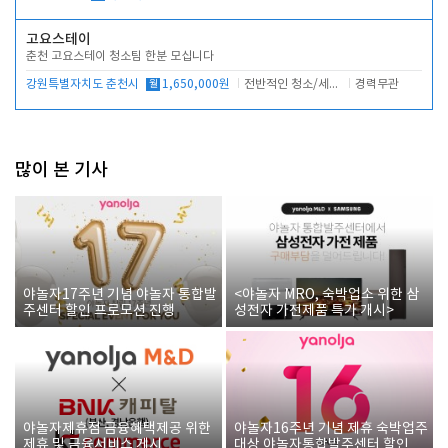
고요스테이
춘천 고요스테이 청소팀 한분 모십니다
강원특별자치도 춘천시
월
1,650,000원
전반적인 청소/세탁업무
경력무관
많이 본 기사
야놀자17주년 기념 야놀자 통합발
<야놀자 MRO, 숙박업소 위한 삼
주센터 할인 프로모션 진행
성전자 가전제품 특가 개시>
야놀자제휴점 금융혜택제공 위한
야놀자16주년 기념 제휴 숙박업주
제휴 및 금융서비스 게시
대상 야놀자통합발주센터 할인쿠