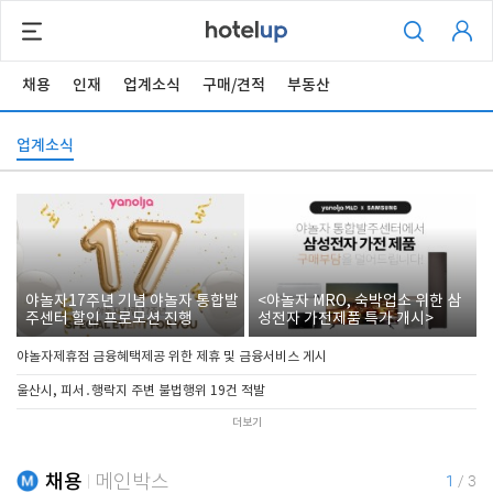
채용
인재
업계소식
구매/견적
부동산
업계소식
야놀자17주년 기념 야놀자 통합발
<야놀자 MRO, 숙박업소 위한 삼
주센터 할인 프로모션 진행
성전자 가전제품 특가 개시>
야놀자제휴점 금융혜택제공 위한 제휴 및 금융서비스 게시
울산시, 피서․행락지 주변 불법행위 19건 적발
더보기
채용
메인박스
1
/
3