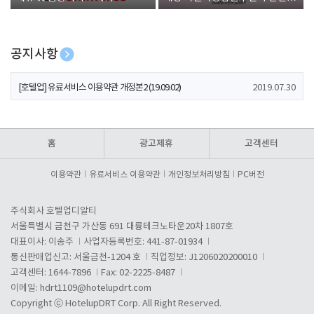
폰 증정
공지사항
[호텔업] 개인정보 처리방침 개정본1 (19.09.02)
2019.07.30
[호텔업] 유료서비스 이용약관 개정본2 (19.09.02)
2019.07.30
[호텔업] 개인정보 처리방침 개정본2 (19.09.02)
2019.07.30
홈
광고제휴
고객센터
이용약관
유료서비스 이용약관
개인정보처리방침
PC버전
주식회사 호텔업디알티
서울특별시 금천구 가산동 691 대륭테크노타운20차 1807호
대표이사: 이송주
사업자등록번호: 441-87-01934
통신판매업신고: 서울금천-1204 호
직업정보: J1206020200010
고객센터: 1644-7896
Fax: 02-2225-8487
이메일:
hdrt1109@hotelupdrt.com
Copyright ⓒ HotelupDRT Corp. All Right Reserved.