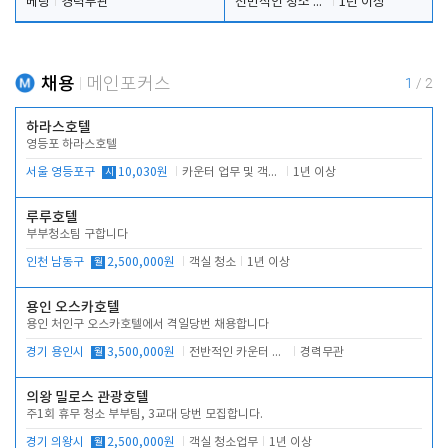
베팅
경력무관
전반적인 청소 업무(객실청소.객실정리)
1년 이상
채용
메인포커스
1
/
2
하라스호텔
영등포 하라스호텔
서울 영등포구
시
10,030원
카운터 업무 및 객실관리(청소상태 확인, 객실판매)
1년 이상
루루호텔
부부청소팀 구합니다
인천 남동구
월
2,500,000원
객실 청소
1년 이상
용인 오스카호텔
용인 처인구 오스카호텔에서 격일당번 채용합니다
경기 용인시
월
3,500,000원
전반적인 카운터 업무
경력무관
의왕 밀로스 관광호텔
주1회 휴무 청소 부부팀, 3교대 당번 모집합니다.
경기 의왕시
월
2,500,000원
객실 청소업무
1년 이상