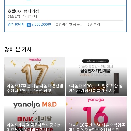
호텔야자 평택역점
청소 1팀 구인합니다
경기 평택시
월
5,000,000원
호텔객실 및 공용시설 청소 관리
1년 이상
많이 본 기사
야놀자17주년 기념 야놀자 통합발
<야놀자 MRO, 숙박업소 위한 삼
주센터 할인 프로모션 진행
성전자 가전제품 특가 개시>
야놀자제휴점 금융혜택제공 위한
야놀자16주년 기념 제휴 숙박업주
제휴 및 금융서비스 게시
대상 야놀자통합발주센터 할인쿠