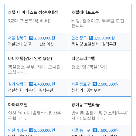
호텔 디 아티스트 성신여대점
호텔에어포트준
3교대 프론트(격,비,비)
베팅, 청소이모, 부부팀 모집
합니다.
서울 성북구
월
2,900,000원
인천 중구
월
2,500,000원
객실판매 및 고객응대
1년 이상
객실 및 호텔청소
경력무관
나더호텔(경기 양평 용문)
레몬트리호텔
객실청소 부부, 자매, 모녀팀
청소1명 (객실26개)
모십니다.
경기 양평군
월
4,400,000원
서울 종로구
월
2,600,000원
객실청소, 카운터
경력무관
청소 외
경력무관
아마레호텔
방이동 호텔라움
인천 *아마레호텔* 베팅삼촌
방이동 호텔라움 청소팀(부부/
구합니다.
자매) 모집합니다.
인천 계양구
월
2,600,000원
서울 송파구
월
5,600,000원