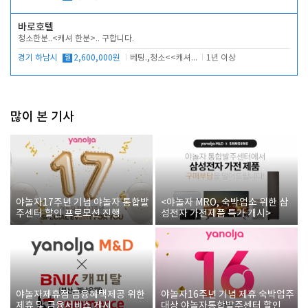
바로호텔
청소한분..<캐셔 한분>.. 구합니다.
경기 하남시
월
2,600,000원
베팅.,청소<<캐셔 모셔봅니다.
1년 이상
많이 본 기사
야놀자17주년 기념 야놀자 통합발
<야놀자 MRO, 숙박업소 위한 삼
주센터 할인 프로모션 진행
성전자 가전제품 특가 개시>
야놀자제휴점 금융혜택제공 위한
야놀자16주년 기념 제휴 숙박업주
제휴 및 금융서비스 게시
대상 야놀자통합발주센터 할인쿠