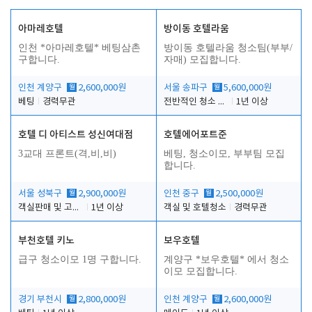
아마레호텔
방이동 호텔라움
인천 *아마레호텔* 베팅삼촌
방이동 호텔라움 청소팀(부부/
구합니다.
자매) 모집합니다.
인천 계양구
월
2,600,000원
서울 송파구
월
5,600,000원
베팅
경력무관
전반적인 청소 업무(객실청소.객실정리)
1년 이상
호텔 디 아티스트 성신여대점
호텔에어포트준
3교대 프론트(격,비,비)
베팅, 청소이모, 부부팀 모집
합니다.
서울 성북구
월
2,900,000원
인천 중구
월
2,500,000원
객실판매 및 고객응대
1년 이상
객실 및 호텔청소
경력무관
부천호텔 키노
보우호텔
급구 청소이모 1명 구합니다.
계양구 *보우호텔* 에서 청소
이모 모집합니다.
경기 부천시
월
2,800,000원
인천 계양구
월
2,600,000원