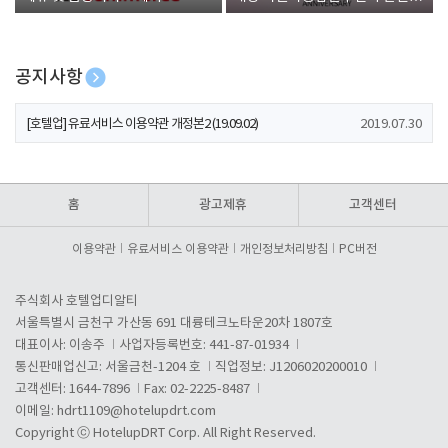
폰 증정
공지사항
[호텔업] 개인정보 처리방침 개정본1 (19.09.02)
2019.07.30
[호텔업] 유료서비스 이용약관 개정본2 (19.09.02)
2019.07.30
[호텔업] 개인정보 처리방침 개정본2 (19.09.02)
2019.07.30
홈
광고제휴
고객센터
이용약관
유료서비스 이용약관
개인정보처리방침
PC버전
주식회사 호텔업디알티
서울특별시 금천구 가산동 691 대륭테크노타운20차 1807호
대표이사: 이송주
사업자등록번호: 441-87-01934
통신판매업신고: 서울금천-1204 호
직업정보: J1206020200010
고객센터: 1644-7896
Fax: 02-2225-8487
이메일:
hdrt1109@hotelupdrt.com
Copyright ⓒ HotelupDRT Corp. All Right Reserved.