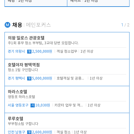
베팅
1년 이상
메이드
1년 이상
채용
메인포커스
1
/
2
의왕 밀로스 관광호텔
주1회 휴무 청소 부부팀, 3교대 당번 모집합니다.
경기 의왕시
월
2,500,000원
객실 청소업무
1년 이상
호텔야자 평택역점
청소 1팀 구인합니다
경기 평택시
월
5,000,000원
호텔객실 및 공용시설 청소 관리
1년 이상
하라스호텔
영등포 하라스호텔
서울 영등포구
시
10,030원
카운터 업무 및 객실관리(청소상태 확인, 객실판매)
1년 이상
루루호텔
부부청소팀 구합니다
인천 남동구
월
2,600,000원
객실 청소
1년 이상