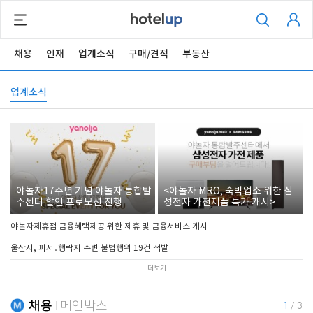
채용
인재
업계소식
구매/견적
부동산
업계소식
야놀자17주년 기념 야놀자 통합발
<야놀자 MRO, 숙박업소 위한 삼
주센터 할인 프로모션 진행
성전자 가전제품 특가 개시>
야놀자제휴점 금융혜택제공 위한 제휴 및 금융서비스 게시
울산시, 피서․행락지 주변 불법행위 19건 적발
더보기
채용
메인박스
1
/
3