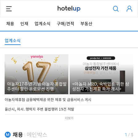
채용
인재
업계소식
구매/견적
부동산
업계소식
야놀자17주년 기념 야놀자 통합발
<야놀자 MRO, 숙박업소 위한 삼
주센터 할인 프로모션 진행
성전자 가전제품 특가 개시>
야놀자제휴점 금융혜택제공 위한 제휴 및 금융서비스 게시
울산시, 피서․행락지 주변 불법행위 19건 적발
더보기
채용
메인박스
1
/
5