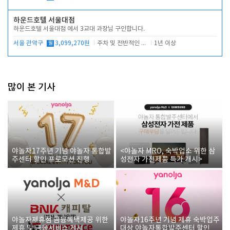
하운드호텔 서울대점
하운드호텔 서울대점 에서 3교대 과장님 구인합니다.
서울 관악구
월
3,099,270원
주차 및 전반적인 당번업무
1년 이상
많이 본 기사
야놀자17주년 기념 야놀자 통합발
<야놀자 MRO, 숙박업소 위한 삼
주센터 할인 프로모션 진행
성전자 가전제품 특가 개시>
야놀자제휴점 금융혜택제공 위한
야놀자16주년 기념 제휴 숙박업주
제휴 및 금융서비스 게시
대상 야놀자통합발주센터 할인쿠