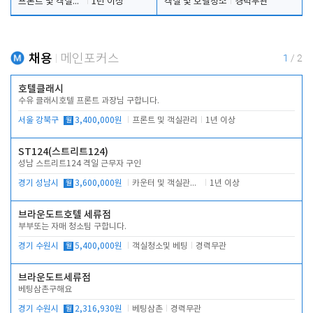
프론트 및 객실관리
1년 이상
객실 및 호텔청소
경력무관
채용
메인포커스
1
/
2
호텔클래시
수유 클래시호텔 프론트 과장님 구합니다.
서울 강북구
월
3,400,000원
프론트 및 객실관리
1년 이상
ST124(스트리트124)
성남 스트리트124 격일 근무자 구인
경기 성남시
월
3,600,000원
카운터 및 객실관리 전반
1년 이상
브라운도트호텔 세류점
부부또는 자매 청소팀 구합니다.
경기 수원시
월
5,400,000원
객실청소및 베팅
경력무관
브라운도트세류점
베팅삼촌구해요
경기 수원시
월
2,316,930원
베팅삼촌
경력무관