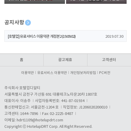
폰 증정
공지사항
[호텔업] 개인정보 처리방침 개정본1 (19.09.02)
2019.07.30
[호텔업] 유료서비스 이용약관 개정본2 (19.09.02)
2019.07.30
[호텔업] 개인정보 처리방침 개정본2 (19.09.02)
2019.07.30
홈
광고제휴
고객센터
이용약관
유료서비스 이용약관
개인정보처리방침
PC버전
주식회사 호텔업디알티
서울특별시 금천구 가산동 691 대륭테크노타운20차 1807호
대표이사: 이송주
사업자등록번호: 441-87-01934
통신판매업신고: 서울금천-1204 호
직업정보: J1206020200010
고객센터: 1644-7896
Fax: 02-2225-8487
이메일:
hdrt1109@hotelupdrt.com
Copyright ⓒ HotelupDRT Corp. All Right Reserved.