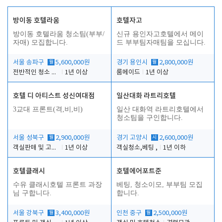
방이동 호텔라움
호텔자고
방이동 호텔라움 청소팀(부부/
신규 용인자고호텔에서 메이
자매) 모집합니다.
드 부부팀자매팀을 모십니다.
서울 송파구
월
5,600,000원
경기 용인시
월
2,800,000원
전반적인 청소 업무(객실청소.객실정리)
1년 이상
룸메이드
1년 이상
호텔 디 아티스트 성신여대점
일산대화 라트리호텔
3교대 프론트(격,비,비)
일산 대화역 라트리호텔에서
청소팀을 구인합니다.
서울 성북구
월
2,900,000원
경기 고양시
시
2,600,000원
객실판매 및 고객응대
1년 이상
객실청소,베팅 ,
1년 이하
호텔클래시
호텔에어포트준
수유 클래시호텔 프론트 과장
베팅, 청소이모, 부부팀 모집
님 구합니다.
합니다.
서울 강북구
월
3,400,000원
인천 중구
월
2,500,000원