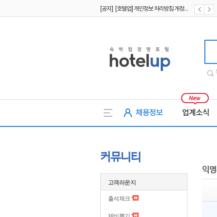
[공지] [호텔업] 개인정보 처리방침 개정본1 (19.09.02)
[공지] [호텔업] 유료서비스 이용약관 개정본2 (19.09.02)
호텔업
채용정보
업계소식
커뮤니티
익명
고객라운지
출석체크
제비뽑기