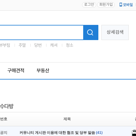
로그인
회원가입
모바일
로고
상세검색
부부팀
주말
당번
캐셔
청소
구매견적
부동산
수다방
번호
제목
공지
커뮤니티 게시판 이용에 대한 협조 및 당부 말씀
(41)