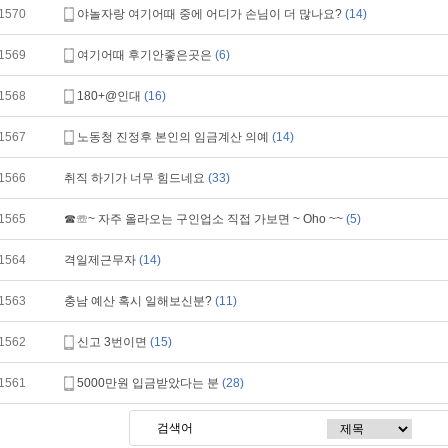
1570
야놀자랑 여기어때 중에 어디가 손님이 더 많나요?
(14)
1569
여기어때 후기안좋은곳은
(6)
1568
180+@인대
(16)
1567
노동청 진정후 본인의 임금계산 의예
(14)
1566
취직 하기가 너무 힘드네요
(33)
1565
☎☏~ 자주 올라오는 구인업소 직접 가보면 ~ Oho ~~
(5)
1564
격일제근무자
(14)
1563
충남 예산 혹시 일해보신분?
(11)
1562
신고 3번이면
(15)
1561
5000만원 입금받았다는 분
(28)