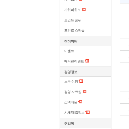
가위바위보
포인트 순위
포인트 쇼핑몰
참여마당
이벤트
매거진이벤트
경영정보
노무 상담
경영 자료실
소액매물
시세/매출정보
취업톡