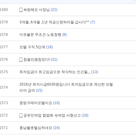
1580
싸랑해요 사장님
(22)
1579
3개월, 6개월 ,1년 적금신청하러들 갑시다^^
(7)
1578
이유불문 무조건 노동청행
(8)
1577
모텔 구직 5단계
(18)
1576
참을만큼참았다!
(31)
1575
최저임금이 최고임금으로 착각하는 인간들,,,
(13)
2016년 최저시급6030원입니다 최저임금으로 계산한 모텔
1574
리어 급여
(15)
1573
중랑구테마모텔이요
(10)
1572
공유민박업 합법화 숙박업 사형선고
(18)
1571
충남볼호텔심하네요
(16)