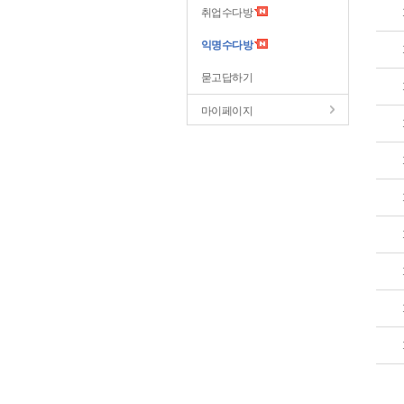
취업수다방
익명수다방
묻고답하기
마이페이지