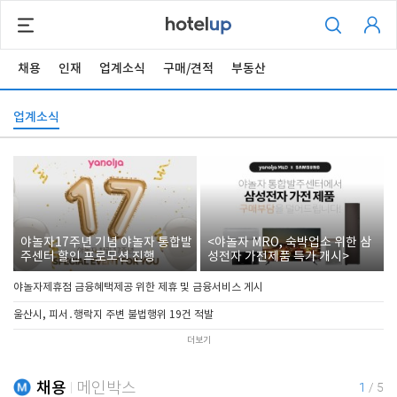
채용
인재
업계소식
구매/견적
부동산
업계소식
야놀자17주년 기념 야놀자 통합발
<야놀자 MRO, 숙박업소 위한 삼
주센터 할인 프로모션 진행
성전자 가전제품 특가 개시>
야놀자제휴점 금융혜택제공 위한 제휴 및 금융서비스 게시
울산시, 피서․행락지 주변 불법행위 19건 적발
더보기
채용
메인박스
1
/
5