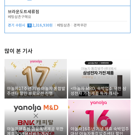
브라운도트세류점
베팅삼촌구해요
경기 수원시
월
2,316,930원
베팅삼촌
경력무관
많이 본 기사
야놀자17주년 기념 야놀자 통합발
<야놀자 MRO, 숙박업소 위한 삼
주센터 할인 프로모션 진행
성전자 가전제품 특가 개시>
야놀자제휴점 금융혜택제공 위한
야놀자16주년 기념 제휴 숙박업주
제휴 및 금융서비스 게시
대상 야놀자통합발주센터 할인쿠