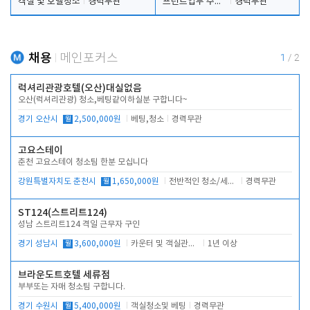
객실 및 호텔청소
경력무관
프런트업무 주간, 야간
경력무관
채용
메인포커스
1
/
2
럭셔리관광호텔(오산)대실없음
오산(럭셔리관광) 청소,베팅같이하실분 구합니다~
경기 오산시
월
2,500,000원
베팅,청소
경력무관
고요스테이
춘천 고요스테이 청소팀 한분 모십니다
강원특별자치도 춘천시
월
1,650,000원
전반적인 청소/세탁업무
경력무관
ST124(스트리트124)
성남 스트리트124 격일 근무자 구인
경기 성남시
월
3,600,000원
카운터 및 객실관리 전반
1년 이상
브라운도트호텔 세류점
부부또는 자매 청소팀 구합니다.
경기 수원시
월
5,400,000원
객실청소및 베팅
경력무관