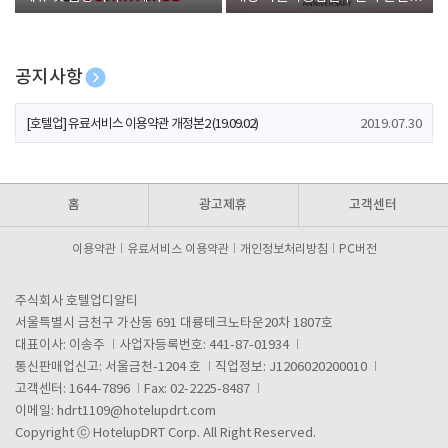
폰 증정
공지사항
[호텔업] 개인정보 처리방침 개정본1 (19.09.02)
2019.07.30
[호텔업] 유료서비스 이용약관 개정본2 (19.09.02)
2019.07.30
[호텔업] 개인정보 처리방침 개정본2 (19.09.02)
2019.07.30
홈
광고제휴
고객센터
이용약관
유료서비스 이용약관
개인정보처리방침
PC버전
주식회사 호텔업디알티
서울특별시 금천구 가산동 691 대륭테크노타운20차 1807호
대표이사: 이송주
사업자등록번호: 441-87-01934
통신판매업신고: 서울금천-1204 호
직업정보: J1206020200010
고객센터: 1644-7896
Fax: 02-2225-8487
이메일:
hdrt1109@hotelupdrt.com
Copyright ⓒ HotelupDRT Corp. All Right Reserved.