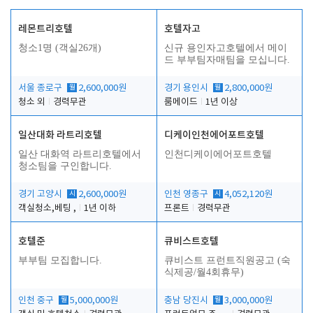
레몬트리호텔
호텔자고
청소1명 (객실26개)
신규 용인자고호텔에서 메이
드 부부팀자매팀을 모십니다.
서울 종로구
월
2,600,000원
경기 용인시
월
2,800,000원
청소 외
경력무관
룸메이드
1년 이상
일산대화 라트리호텔
디케이인천에어포트호텔
일산 대화역 라트리호텔에서
인천디케이에어포트호텔
청소팀을 구인합니다.
경기 고양시
시
2,600,000원
인천 영종구
시
4,052,120원
객실청소,베팅 ,
1년 이하
프론트
경력무관
호텔준
큐비스트호텔
부부팀 모집합니다.
큐비스트 프런트직원공고 (숙
식제공/월4회휴무)
인천 중구
월
5,000,000원
충남 당진시
월
3,000,000원