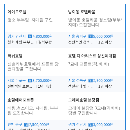
메이트모텔
방이동 호텔라움
청소 부부팀. 자매팀 구인
방이동 호텔라움 청소팀(부부/
자매) 모집합니다.
경기 안산시
월
4,800,000원
서울 송파구
월
5,600,000원
청소 배팅 부부 구합니다
경력무관
전반적인 청소 업무(객실청소.객실정리)
1년 이상
라뉘호텔
호텔 디 아티스트 성신여대점
신촌라뉘호텔에서 프론트 당
3교대 프론트(격,비,비)
번과장을 구합니다.
서울 마포구
월
3,700,000원
서울 성북구
월
2,900,000원
전반적인 프론트 당번업무
1년 이상
객실판매 및 고객응대
1년 이상
호텔에어포트준
그레이호텔 분당점
베팅,청소이모, 자매팀, 부부
그레이 분당점 3교대(격비비)
팀 모집합니다.
당번 구인합니다.
인천 중구
월
2,500,000원
경기 성남시
월
3,000,000원