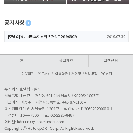
폰 증정
공지사항
[호텔업] 개인정보 처리방침 개정본1 (19.09.02)
2019.07.30
[호텔업] 유료서비스 이용약관 개정본2 (19.09.02)
2019.07.30
[호텔업] 개인정보 처리방침 개정본2 (19.09.02)
2019.07.30
홈
광고제휴
고객센터
이용약관
유료서비스 이용약관
개인정보처리방침
PC버전
주식회사 호텔업디알티
서울특별시 금천구 가산동 691 대륭테크노타운20차 1807호
대표이사: 이송주
사업자등록번호: 441-87-01934
통신판매업신고: 서울금천-1204 호
직업정보: J1206020200010
고객센터: 1644-7896
Fax: 02-2225-8487
이메일:
hdrt1109@hotelupdrt.com
Copyright ⓒ HotelupDRT Corp. All Right Reserved.