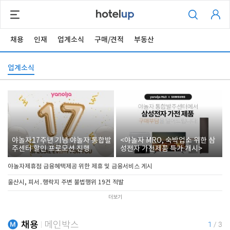
채용
인재
업계소식
구매/견적
부동산
업계소식
야놀자17주년 기념 야놀자 통합발
<야놀자 MRO, 숙박업소 위한 삼
주센터 할인 프로모션 진행
성전자 가전제품 특가 개시>
야놀자제휴점 금융혜택제공 위한 제휴 및 금융서비스 게시
울산시, 피서․행락지 주변 불법행위 19건 적발
더보기
채용
메인박스
1
/
3