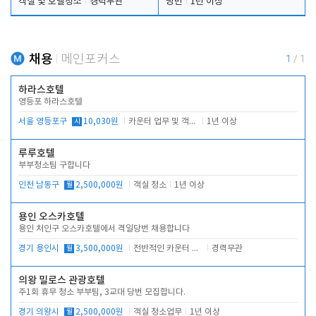
객실 및 호텔청소
경력무관
당번
1년 이상
채용
메인포커스
1
/
1
하라스호텔
영등포 하라스호텔
서울 영등포구
시
10,030원
카운터 업무 및 객실관리(청소상태 확인, 객실판매)
1년 이상
루루호텔
부부청소팀 구합니다
인천 남동구
월
2,500,000원
객실 청소
1년 이상
용인 오스카호텔
용인 처인구 오스카호텔에서 격일당번 채용합니다
경기 용인시
월
3,500,000원
전반적인 카운터 업무
경력무관
의왕 밀로스 관광호텔
주1회 휴무 청소 부부팀, 3교대 당번 모집합니다.
경기 의왕시
월
2,500,000원
객실 청소업무
1년 이상