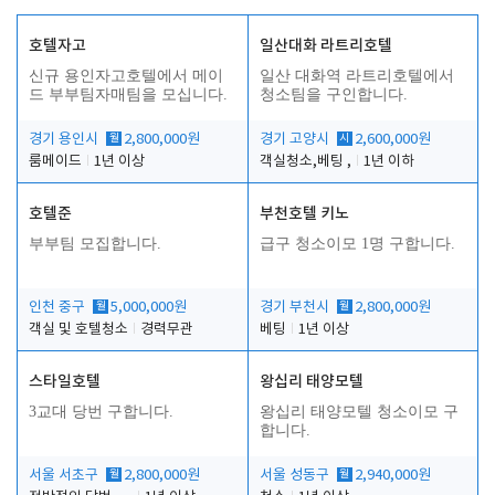
호텔자고
일산대화 라트리호텔
신규 용인자고호텔에서 메이
일산 대화역 라트리호텔에서
드 부부팀자매팀을 모십니다.
청소팀을 구인합니다.
경기 용인시
월
2,800,000원
경기 고양시
시
2,600,000원
룸메이드
1년 이상
객실청소,베팅 ,
1년 이하
호텔준
부천호텔 키노
부부팀 모집합니다.
급구 청소이모 1명 구합니다.
인천 중구
월
5,000,000원
경기 부천시
월
2,800,000원
객실 및 호텔청소
경력무관
베팅
1년 이상
스타일호텔
왕십리 태양모텔
3교대 당번 구합니다.
왕십리 태양모텔 청소이모 구
합니다.
서울 서초구
월
2,800,000원
서울 성동구
월
2,940,000원