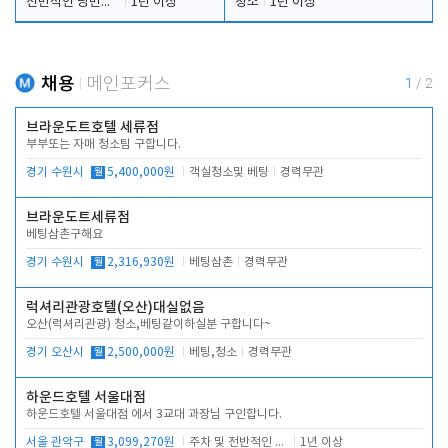
전반적인 당번업무
1년 이상
청소
1년 이상
채용
메인포커스
1
/
2
브라운도트호텔 세류점
부부또는 자매 청소팀 구합니다.
경기 수원시
월
5,400,000원
객실청소및 베팅
경력무관
브라운도트세류점
베팅삼촌구해요
경기 수원시
월
2,316,930원
베팅삼촌
경력무관
럭셔리관광호텔(오산)대실없음
오산(럭셔리관광) 청소,베팅같이하실분 구합니다~
경기 오산시
월
2,500,000원
베팅,청소
경력무관
하운드호텔 서울대점
하운드호텔 서울대점 에서 3교대 과장님 구인합니다.
서울 관악구
월
3,099,270원
주차 및 전반적인 당번업무
1년 이상