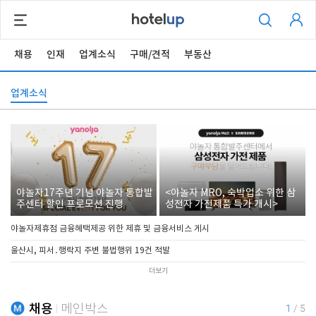
채용
인재
업계소식
구매/견적
부동산
업계소식
야놀자17주년 기념 야놀자 통합발
<야놀자 MRO, 숙박업소 위한 삼
주센터 할인 프로모션 진행
성전자 가전제품 특가 개시>
야놀자제휴점 금융혜택제공 위한 제휴 및 금융서비스 게시
울산시, 피서․행락지 주변 불법행위 19건 적발
더보기
채용
메인박스
1
/
5