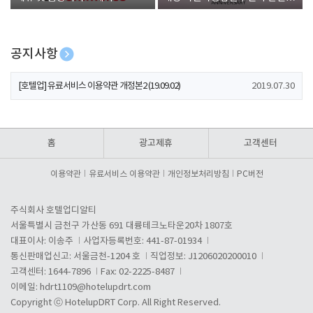
폰 증정
공지사항
[호텔업] 개인정보 처리방침 개정본1 (19.09.02)
2019.07.30
[호텔업] 유료서비스 이용약관 개정본2 (19.09.02)
2019.07.30
[호텔업] 개인정보 처리방침 개정본2 (19.09.02)
2019.07.30
홈
광고제휴
고객센터
이용약관
유료서비스 이용약관
개인정보처리방침
PC버전
주식회사 호텔업디알티
서울특별시 금천구 가산동 691 대륭테크노타운20차 1807호
대표이사: 이송주
사업자등록번호: 441-87-01934
통신판매업신고: 서울금천-1204 호
직업정보: J1206020200010
고객센터: 1644-7896
Fax: 02-2225-8487
이메일:
hdrt1109@hotelupdrt.com
Copyright ⓒ HotelupDRT Corp. All Right Reserved.