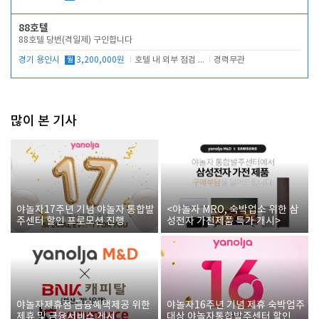
88호텔
88호텔 당번(격일제) 구인합니다
경기 용인시
월
3,200,000원
호텔 내 외부 점검 및 프런트 운영
경력무관
많이 본 기사
야놀자17주년 기념 야놀자 통합발
<야놀자 MRO, 숙박업소 위한 삼
주센터 할인 프로모션 진행
성전자 가전제품 특가 개시>
야놀자제휴점 금융혜택제공 위한
야놀자16주년 기념 제휴 숙박업주
제휴 및 금융서비스 게시
대상 야놀자통합발주센터 할인쿠