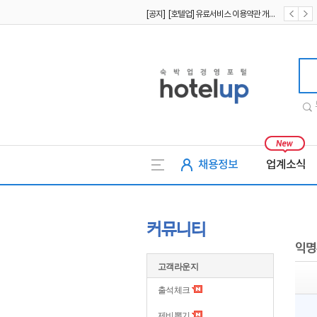
[공지] [호텔업] 유료서비스 이용약관 개정본2 (19.09.02)
[공지] [호텔업] 개인정보 처리방침 개정본2 (19.09.02)
호텔업
채용정보
업계소식
커뮤니티
익명
고객라운지
출석체크
제비뽑기