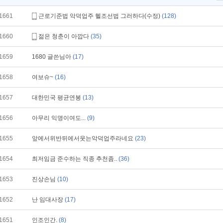
1661
근로기준법 악덕업주 헬조선법 그러하다(수정)
(128)
1660
젊은 청춘이 아깝다
(35)
1659
1680 글쓴님아
(17)
1658
여보슈~
(16)
1657
대한민국 평균연봉
(13)
1656
아무리 익명이여도...
(9)
1655
앞에서위반뒤에서웃는악덕업주라네요
(23)
1654
최저임금 준수하는 직종 추천좀..
(36)
1653
진상손님
(10)
1652
난 임대사장
(17)
1651
인조인간.
(8)