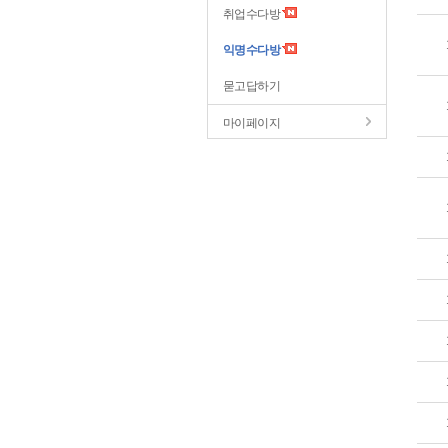
취업수다방
익명수다방
묻고답하기
마이페이지