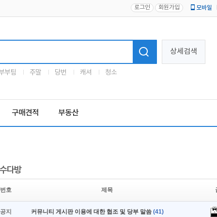
로그인
회원가입
모바일
로고
상세검색
부부팀
주말
당번
캐셔
청소
구매견적
부동산
수다방
번호
제목
공지
커뮤니티 게시판 이용에 대한 협조 및 당부 말씀
(41)