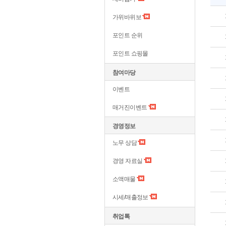
가위바위보
포인트 순위
포인트 쇼핑몰
참여마당
이벤트
매거진이벤트
경영정보
노무 상담
경영 자료실
소액매물
시세/매출정보
취업톡