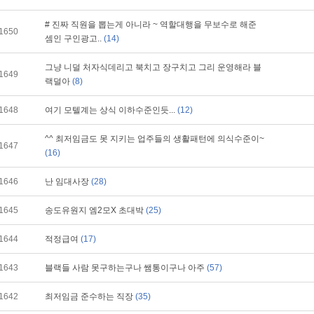
# 진짜 직원을 뽑는게 아니라 ~ 역할대행을 무보수로 해준
1650
셈인 구인광고..
(14)
그냥 니덜 처자식데리고 북치고 장구치고 그리 운영해라 블
1649
랙덜아
(8)
1648
여기 모텔계는 상식 이하수준인듯...
(12)
^^ 최저임금도 못 지키는 업주들의 생활패턴에 의식수준이~
1647
(16)
1646
난 임대사장
(28)
1645
송도유원지 엠2모X 초대박
(25)
1644
적정급여
(17)
1643
블랙들 사람 못구하는구나 쌤통이구나 아주
(57)
1642
최저임금 준수하는 직장
(35)