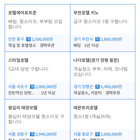
호텔에어포트준
부천호텔 키노
베팅, 청소이모, 부부팀 모집
급구 청소이모 1명 구합니다.
합니다.
인천 중구
월
2,500,000원
경기 부천시
월
2,800,000원
객실 및 호텔청소
경력무관
베팅
1년 이상
스타일호텔
나더호텔(경기 양평 용문)
3교대 당번 구합니다.
객실청소 부부, 자매, 모녀팀
모십니다.
서울 서초구
월
2,800,000원
경기 양평군
월
4,400,000원
전반적인 당번업무
1년 이상
객실청소, 카운터
경력무관
왕십리 태양모텔
레몬트리호텔
왕십리 태양모텔 청소이모 구
청소1명 (객실26개)
합니다.
서울 성동구
월
2,940,000원
서울 종로구
월
2,600,000원