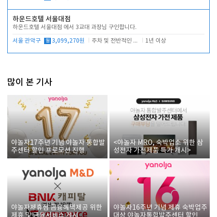
하운드호텔 서울대점
하운드호텔 서울대점 에서 3교대 과장님 구인합니다.
서울 관악구
월
3,099,270원
주차 및 전반적인 당번업무
1년 이상
많이 본 기사
야놀자17주년 기념 야놀자 통합발
<야놀자 MRO, 숙박업소 위한 삼
주센터 할인 프로모션 진행
성전자 가전제품 특가 개시>
야놀자제휴점 금융혜택제공 위한
야놀자16주년 기념 제휴 숙박업주
제휴 및 금융서비스 게시
대상 야놀자통합발주센터 할인쿠