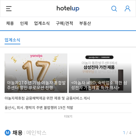
채용
인재
업계소식
구매/견적
부동산
업계소식
야놀자17주년 기념 야놀자 통합발
<야놀자 MRO, 숙박업소 위한 삼
주센터 할인 프로모션 진행
성전자 가전제품 특가 개시>
야놀자제휴점 금융혜택제공 위한 제휴 및 금융서비스 게시
울산시, 피서․행락지 주변 불법행위 19건 적발
더보기
채용
메인박스
1
/
4