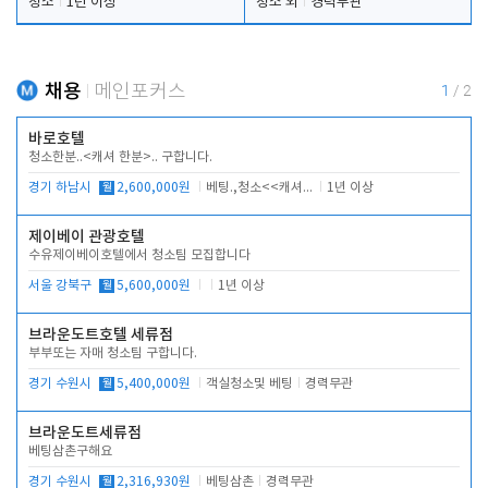
청소
1년 이상
청소 외
경력무관
채용
메인포커스
1
/
2
바로호텔
청소한분..<캐셔 한분>.. 구합니다.
경기 하남시
월
2,600,000원
베팅.,청소<<캐셔 모셔봅니다.
1년 이상
제이베이 관광호텔
수유제이베이호텔에서 청소팀 모집합니다
서울 강북구
월
5,600,000원
1년 이상
브라운도트호텔 세류점
부부또는 자매 청소팀 구합니다.
경기 수원시
월
5,400,000원
객실청소및 베팅
경력무관
브라운도트세류점
베팅삼촌구해요
경기 수원시
월
2,316,930원
베팅삼촌
경력무관