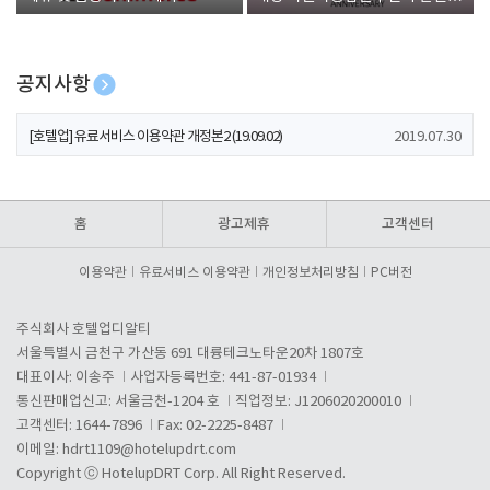
폰 증정
공지사항
[호텔업] 개인정보 처리방침 개정본1 (19.09.02)
2019.07.30
[호텔업] 유료서비스 이용약관 개정본2 (19.09.02)
2019.07.30
[호텔업] 개인정보 처리방침 개정본2 (19.09.02)
2019.07.30
홈
광고제휴
고객센터
이용약관
유료서비스 이용약관
개인정보처리방침
PC버전
주식회사 호텔업디알티
서울특별시 금천구 가산동 691 대륭테크노타운20차 1807호
대표이사: 이송주
사업자등록번호: 441-87-01934
통신판매업신고: 서울금천-1204 호
직업정보: J1206020200010
고객센터: 1644-7896
Fax: 02-2225-8487
이메일:
hdrt1109@hotelupdrt.com
Copyright ⓒ HotelupDRT Corp. All Right Reserved.