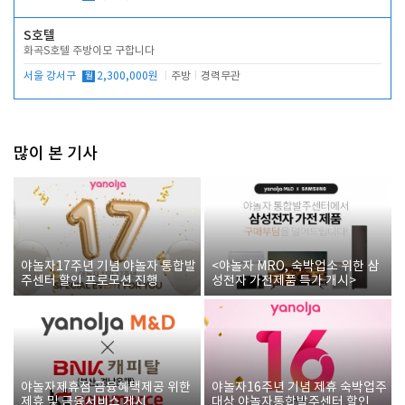
S호텔
화곡S호텔 주방이모 구합니다
서울 강서구
월
2,300,000원
주방
경력무관
많이 본 기사
야놀자17주년 기념 야놀자 통합발
<야놀자 MRO, 숙박업소 위한 삼
주센터 할인 프로모션 진행
성전자 가전제품 특가 개시>
야놀자제휴점 금융혜택제공 위한
야놀자16주년 기념 제휴 숙박업주
제휴 및 금융서비스 게시
대상 야놀자통합발주센터 할인쿠