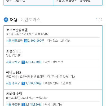
청소
1년 이상
객실 및 호텔청소
경력무관
채용
메인포커스
1
/
2
로프트관광호텔
주5일 8시간근무 메이드 채용 합니다.
서울 영등포구
월
2,300,000원
객실청소
1년 이상
소설스미스
당번구합니다
서울 강서구
월
4,924,730원
당번
경력무관
에비뉴162
종로 에비뉴호텔에서 당번 모집합니다.(주차업무 없습니다.)
서울 종로구
월
3,300,000원
프런트 업무
1년 이상
쎄비앙 호텔
((신규채용)) 3교대 캐셔 구인합니다
서울 구로구
월
2,948,820원
캐셔
1년 이상