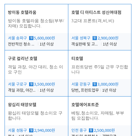
방이동 호텔라움
호텔 디 아티스트 성신여대점
방이동 호텔라움 청소팀(부부/
3교대 프론트(격,비,비)
자매) 모집합니다.
서울 송파구
월
5,600,000원
서울 성북구
월
2,900,000원
전반적인 청소 업무(객실청소.객실정리)
1년 이상
객실판매 및 고객응대
1년 이상
구로 컬리넌 호텔
티호텔
격일 과장, 야간 대리, 청소 이
프런트당번 주5일 근무 구인합
모 구인
니다
서울 구로구
월
3,500,000원
서울 강동구
월
3,000,000원
격일 과장, 야간 대리, 청소 이모
1년 이상
당번, 프런트업무
1년 이상
왕십리 태양모텔
호텔에어포트준
왕십리 태양모텔 청소이모 구
베팅,청소이모, 자매팀, 부부
합니다.
팀 모집합니다.
서울 성동구
월
2,940,000원
인천 중구
월
2,500,000원