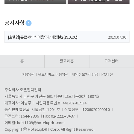
폰 증정
공지사항
[호텔업] 개인정보 처리방침 개정본1 (19.09.02)
2019.07.30
[호텔업] 유료서비스 이용약관 개정본2 (19.09.02)
2019.07.30
[호텔업] 개인정보 처리방침 개정본2 (19.09.02)
2019.07.30
홈
광고제휴
고객센터
이용약관
유료서비스 이용약관
개인정보처리방침
PC버전
주식회사 호텔업디알티
서울특별시 금천구 가산동 691 대륭테크노타운20차 1807호
대표이사: 이송주
사업자등록번호: 441-87-01934
통신판매업신고: 서울금천-1204 호
직업정보: J1206020200010
고객센터: 1644-7896
Fax: 02-2225-8487
이메일:
hdrt1109@hotelupdrt.com
Copyright ⓒ HotelupDRT Corp. All Right Reserved.