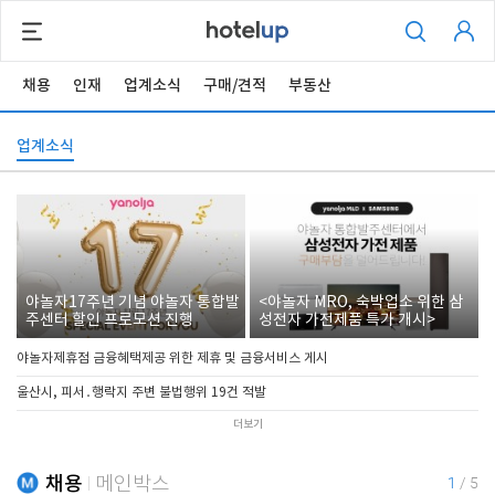
채용
인재
업계소식
구매/견적
부동산
업계소식
야놀자17주년 기념 야놀자 통합발
<야놀자 MRO, 숙박업소 위한 삼
주센터 할인 프로모션 진행
성전자 가전제품 특가 개시>
야놀자제휴점 금융혜택제공 위한 제휴 및 금융서비스 게시
울산시, 피서․행락지 주변 불법행위 19건 적발
더보기
채용
메인박스
1
/
5