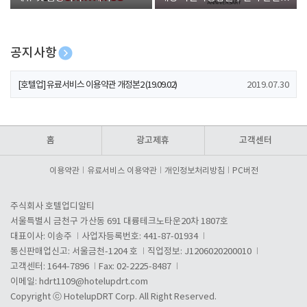
폰 증정
공지사항
[호텔업] 개인정보 처리방침 개정본1 (19.09.02)
2019.07.30
[호텔업] 유료서비스 이용약관 개정본2 (19.09.02)
2019.07.30
[호텔업] 개인정보 처리방침 개정본2 (19.09.02)
2019.07.30
홈
광고제휴
고객센터
이용약관
유료서비스 이용약관
개인정보처리방침
PC버전
주식회사 호텔업디알티
서울특별시 금천구 가산동 691 대륭테크노타운20차 1807호
대표이사: 이송주
사업자등록번호: 441-87-01934
통신판매업신고: 서울금천-1204 호
직업정보: J1206020200010
고객센터: 1644-7896
Fax: 02-2225-8487
이메일:
hdrt1109@hotelupdrt.com
Copyright ⓒ HotelupDRT Corp. All Right Reserved.