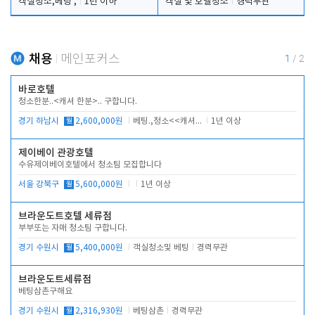
객실청소,베팅 ,
1년 이하
객실 및 호텔청소
경력무관
채용
메인포커스
1
/
2
바로호텔
청소한분..<캐셔 한분>.. 구합니다.
경기 하남시
월
2,600,000원
베팅.,청소<<캐셔 모셔봅니다.
1년 이상
제이베이 관광호텔
수유제이베이호텔에서 청소팀 모집합니다
서울 강북구
월
5,600,000원
1년 이상
브라운도트호텔 세류점
부부또는 자매 청소팀 구합니다.
경기 수원시
월
5,400,000원
객실청소및 베팅
경력무관
브라운도트세류점
베팅삼촌구해요
경기 수원시
월
2,316,930원
베팅삼촌
경력무관