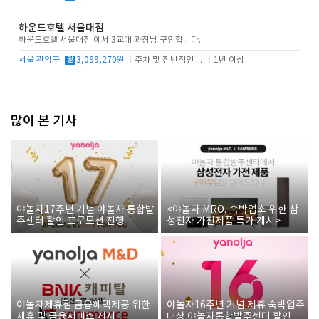
하운드호텔 서울대점
하운드호텔 서울대점 에서 3교대 과장님 구인합니다.
서울 관악구
월
3,099,270원
주차 및 전반적인 당번업무
1년 이상
많이 본 기사
야놀자17주년 기념 야놀자 통합발
<야놀자 MRO, 숙박업소 위한 삼
주센터 할인 프로모션 진행
성전자 가전제품 특가 개시>
야놀자제휴점 금융혜택제공 위한
야놀자16주년 기념 제휴 숙박업주
제휴 및 금융서비스 게시
대상 야놀자통합발주센터 할인쿠