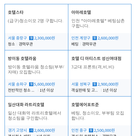
호텔스타
아마레호텔
(급구)청소이모 2명 구합니다.
인천 *아마레호텔* 베팅삼촌
구합니다.
서울 중랑구
월
2,300,000원
인천 계양구
월
2,600,000원
청소
경력무관
베팅
경력무관
방이동 호텔라움
호텔 디 아티스트 성신여대점
방이동 호텔라움 청소팀(부부/
3교대 프론트(격,비,비)
자매) 모집합니다.
서울 송파구
월
5,600,000원
서울 성북구
월
2,900,000원
전반적인 청소 업무(객실청소.객실정리)
1년 이상
객실판매 및 고객응대
1년 이상
일산대화 라트리호텔
호텔에어포트준
일산 대화역 라트리호텔에서
베팅, 청소이모, 부부팀 모집
청소팀을 구인합니다.
합니다.
경기 고양시
시
2,600,000원
인천 중구
월
2,500,000원