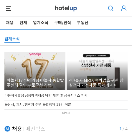
채용
인재
업계소식
구매/견적
부동산
업계소식
야놀자17주년 기념 야놀자 통합발
<야놀자 MRO, 숙박업소 위한 삼
주센터 할인 프로모션 진행
성전자 가전제품 특가 개시>
야놀자제휴점 금융혜택제공 위한 제휴 및 금융서비스 게시
울산시, 피서․행락지 주변 불법행위 19건 적발
더보기
채용
메인박스
1
/
4