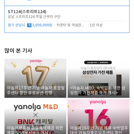
ST124(스트리트124)
성남 스트리트124 격일 근무자 구인
경기 성남시
월
3,600,000원
카운터 및 객실관리 전반
1년 이상
많이 본 기사
야놀자17주년 기념 야놀자 통합발
<야놀자 MRO, 숙박업소 위한 삼
주센터 할인 프로모션 진행
성전자 가전제품 특가 개시>
야놀자제휴점 금융혜택제공 위한
야놀자16주년 기념 제휴 숙박업주
제휴 및 금융서비스 게시
대상 야놀자통합발주센터 할인쿠