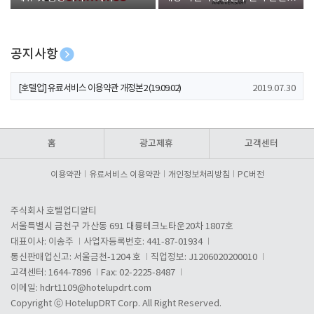
폰 증정
공지사항
[호텔업] 개인정보 처리방침 개정본1 (19.09.02)
2019.07.30
[호텔업] 유료서비스 이용약관 개정본2 (19.09.02)
2019.07.30
[호텔업] 개인정보 처리방침 개정본2 (19.09.02)
2019.07.30
홈
광고제휴
고객센터
이용약관
유료서비스 이용약관
개인정보처리방침
PC버전
주식회사 호텔업디알티
서울특별시 금천구 가산동 691 대륭테크노타운20차 1807호
대표이사: 이송주
사업자등록번호: 441-87-01934
통신판매업신고: 서울금천-1204 호
직업정보: J1206020200010
고객센터: 1644-7896
Fax: 02-2225-8487
이메일:
hdrt1109@hotelupdrt.com
Copyright ⓒ HotelupDRT Corp. All Right Reserved.