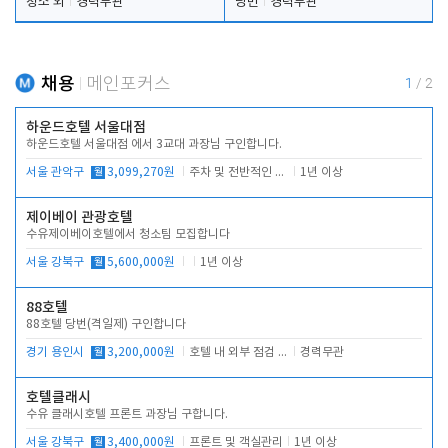
청소 외
경력무관
당번
경력무관
채용
메인포커스
1
/
2
하운드호텔 서울대점
하운드호텔 서울대점 에서 3교대 과장님 구인합니다.
서울 관악구
월
3,099,270원
주차 및 전반적인 당번업무
1년 이상
제이베이 관광호텔
수유제이베이호텔에서 청소팀 모집합니다
서울 강북구
월
5,600,000원
1년 이상
88호텔
88호텔 당번(격일제) 구인합니다
경기 용인시
월
3,200,000원
호텔 내 외부 점검 및 프런트 운영
경력무관
호텔클래시
수유 클래시호텔 프론트 과장님 구합니다.
서울 강북구
월
3,400,000원
프론트 및 객실관리
1년 이상