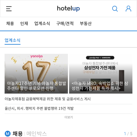
채용
인재
업계소식
구매/견적
부동산
업계소식
야놀자17주년 기념 야놀자 통합발
<야놀자 MRO, 숙박업소 위한 삼
주센터 할인 프로모션 진행
성전자 가전제품 특가 개시>
야놀자제휴점 금융혜택제공 위한 제휴 및 금융서비스 게시
울산시, 피서․행락지 주변 불법행위 19건 적발
더보기
채용
메인박스
1
/
5