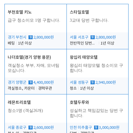
부천호텔 키노
스타일호텔
급구 청소이모 1명 구합니다.
3교대 당번 구합니다.
경기 부천시
월
2,800,000원
서울 서초구
월
2,800,000원
베팅
1년 이상
전반적인 당번업무
1년 이상
나더호텔(경기 양평 용문)
왕십리 태양모텔
객실청소 부부, 자매, 모녀팀
왕십리 태양모텔 청소이모 구
모십니다.
합니다.
경기 양평군
월
4,400,000원
서울 성동구
월
2,940,000원
객실청소, 카운터
경력무관
청소
1년 이상
레몬트리호텔
호텔두루와
청소1명 (객실26개)
성실하고 책임감있는 당번 구
합니다.
서울 종로구
월
2,600,000원
인천 미추홀구
월
3,000,000원