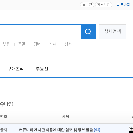
로그인
회원가입
모바일
로고
상세검색
부부팀
주말
당번
캐셔
청소
구매견적
부동산
수다방
번호
제목
공지
커뮤니티 게시판 이용에 대한 협조 및 당부 말씀
(41)