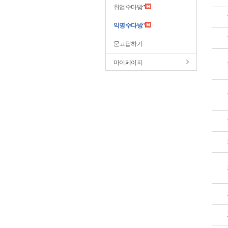
취업수다방
익명수다방
묻고답하기
마이페이지