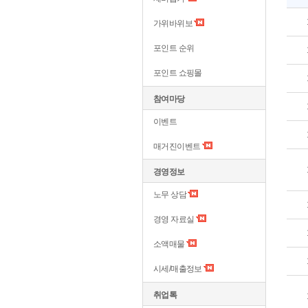
가위바위보
포인트 순위
포인트 쇼핑몰
참여마당
이벤트
매거진이벤트
경영정보
노무 상담
경영 자료실
소액매물
시세/매출정보
취업톡