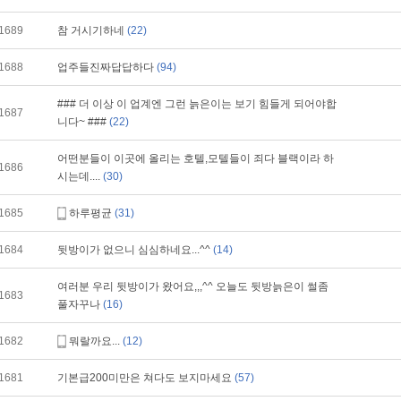
1689
참 거시기하네
(22)
1688
업주들진짜답답하다
(94)
### 더 이상 이 업계엔 그런 늙은이는 보기 힘들게 되어야합
1687
니다~ ###
(22)
어떤분들이 이곳에 올리는 호텔,모텔들이 죄다 블랙이라 하
1686
시는데....
(30)
1685
하루평균
(31)
1684
뒷방이가 없으니 심심하네요...^^
(14)
여러분 우리 뒷방이가 왔어요,,,^^ 오늘도 뒷방늙은이 썰좀
1683
풀자꾸나
(16)
1682
뭐랄까요...
(12)
1681
기본급200미만은 쳐다도 보지마세요
(57)