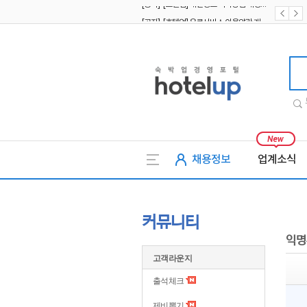
[공지] [호텔업] 유료서비스 이용약관 개정본2 (19.09.02)
[공지] [호텔업] 개인정보 처리방침 개정본2 (19.09.02)
호텔업
채용정보
업계소식
커뮤니티
익명
고객라운지
출석체크
제비뽑기