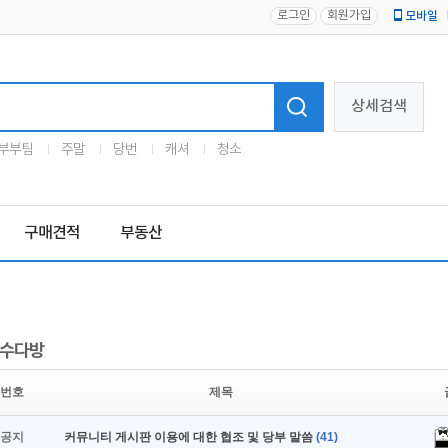
로그인
회원가입
모바일
로고
상세검색
부부팀
주말
당번
캐셔
청소
구매견적
부동산
수다방
번호
제목
공지
커뮤니티 게시판 이용에 대한 협조 및 당부 말씀
(41)