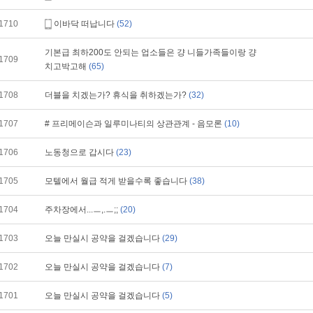
1710
이바닥 떠납니다
(52)
기본급 최하200도 안되는 업소들은 걍 니들가족들이랑 걍
1709
치고박고해
(65)
1708
더블을 치겠는가? 휴식을 취하겠는가?
(32)
1707
# 프리메이슨과 일루미나티의 상관관계 - 음모론
(10)
1706
노동청으로 갑시다
(23)
1705
모텔에서 월급 적게 받을수록 좋습니다
(38)
1704
주차장에서...ㅡ,.ㅡ;;
(20)
1703
오늘 만실시 공약을 걸겠습니다
(29)
1702
오늘 만실시 공약을 걸겠습니다
(7)
1701
오늘 만실시 공약을 걸겠습니다
(5)