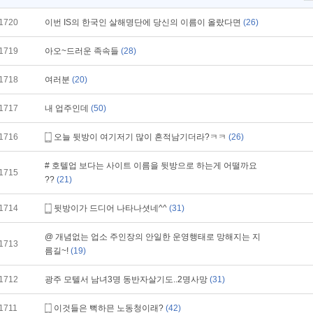
1720
이번 IS의 한국인 살해명단에 당신의 이름이 올랐다면
(26)
1719
아오~드러운 족속들
(28)
1718
여러분
(20)
1717
내 업주인데
(50)
1716
오늘 뒷방이 여기저기 많이 흔적남기더라?ㅋㅋ
(26)
# 호텔업 보다는 사이트 이름을 뒷방으로 하는게 어떨까요
1715
??
(21)
1714
뒷방이가 드디어 나타나셧네^^
(31)
@ 개념없는 업소 주인장의 안일한 운영행태로 망해지는 지
1713
름길~!
(19)
1712
광주 모텔서 남녀3명 동반자살기도..2명사망
(31)
1711
이것들은 뻑하믄 노동청이래?
(42)