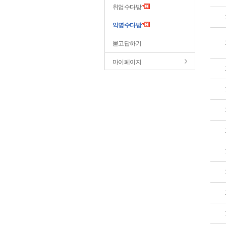
취업수다방
익명수다방
묻고답하기
마이페이지