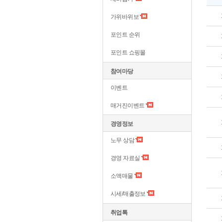
가위바위보
포인트 순위
포인트 쇼핑몰
참여마당
이벤트
매거진이벤트
경영정보
노무 상담
경영 자료실
소액매물
시세/매출정보
취업톡