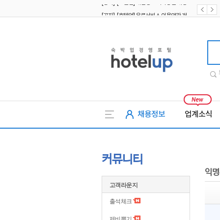
[공지] [호텔업] 유료서비스 이용약관 개정본2 (19.09.02)
[공지] [호텔업] 개인정보 처리방침 개정본2 (19.09.02)
호텔업
채용정보
업계소식
커뮤니티
익명
고객라운지
출석체크
제비뽑기