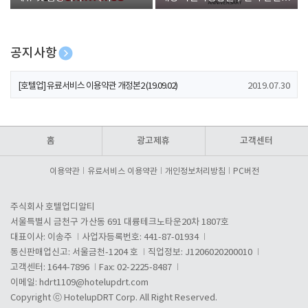
폰 증정
공지사항
[호텔업] 개인정보 처리방침 개정본1 (19.09.02)
2019.07.30
[호텔업] 유료서비스 이용약관 개정본2 (19.09.02)
2019.07.30
[호텔업] 개인정보 처리방침 개정본2 (19.09.02)
2019.07.30
홈
광고제휴
고객센터
이용약관
유료서비스 이용약관
개인정보처리방침
PC버전
주식회사 호텔업디알티
서울특별시 금천구 가산동 691 대륭테크노타운20차 1807호
대표이사: 이송주
사업자등록번호: 441-87-01934
통신판매업신고: 서울금천-1204 호
직업정보: J1206020200010
고객센터: 1644-7896
Fax: 02-2225-8487
이메일:
hdrt1109@hotelupdrt.com
Copyright ⓒ HotelupDRT Corp. All Right Reserved.