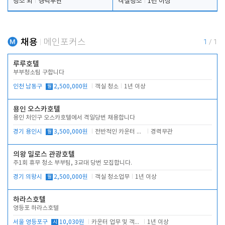
청소 외
경력무관
객실청소
1년 이상
채용
메인포커스
1
/
1
루루호텔
부부청소팀 구합니다
인천 남동구
월
2,500,000원
객실 청소
1년 이상
용인 오스카호텔
용인 처인구 오스카호텔에서 격일당번 채용합니다
경기 용인시
월
3,500,000원
전반적인 카운터 업무
경력무관
의왕 밀로스 관광호텔
주1회 휴무 청소 부부팀, 3교대 당번 모집합니다.
경기 의왕시
월
2,500,000원
객실 청소업무
1년 이상
하라스호텔
영등포 하라스호텔
서울 영등포구
시
10,030원
카운터 업무 및 객실관리(청소상태 확인, 객실판매)
1년 이상