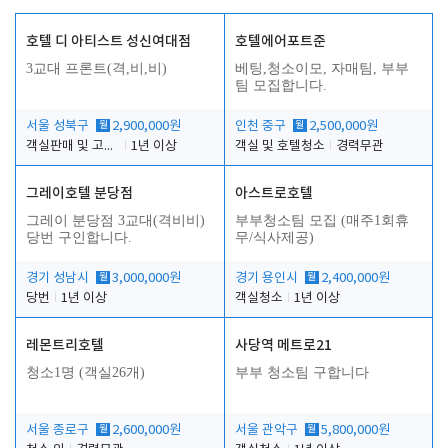
호텔 디 아티스트 성신여대점
호텔에어포트준
3교대 프론트(격,비,비)
베팅,청소이모, 자매팀, 부부
팀 모집합니다.
서울 성북구
월
2,900,000원
인천 중구
월
2,500,000원
객실판매 및 고객응대
1년 이상
객실 및 호텔청소
경력무관
그레이호텔 분당점
아스트로호텔
그레이 분당점 3교대(격비비)
부부청소팀 모집 (매주1회휴
당번 구인합니다.
무/식사제공)
경기 성남시
월
3,000,000원
경기 용인시
월
2,400,000원
당번
1년 이상
객실청소
1년 이상
레몬트리호텔
사당역 메트로21
청소1명 (객실26개)
부부 청소팀 구합니다
서울 종로구
월
2,600,000원
서울 관악구
월
5,800,000원