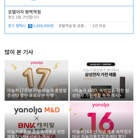
호텔야자 평택역점
청소 1팀 구인합니다
경기 평택시
월
5,000,000원
호텔객실 및 공용시설 청소 관리
1년 이상
많이 본 기사
야놀자17주년 기념 야놀자 통합발
<야놀자 MRO, 숙박업소 위한 삼
주센터 할인 프로모션 진행
성전자 가전제품 특가 개시>
야놀자제휴점 금융혜택제공 위한
야놀자16주년 기념 제휴 숙박업주
제휴 및 금융서비스 게시
대상 야놀자통합발주센터 할인쿠