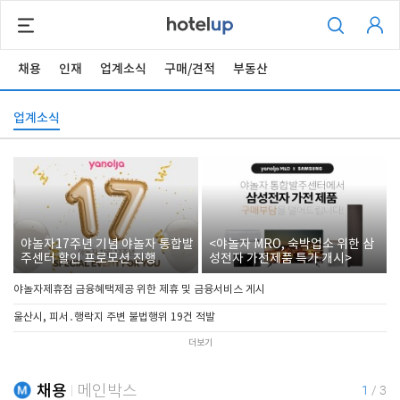
채용
인재
업계소식
구매/견적
부동산
업계소식
야놀자17주년 기념 야놀자 통합발
<야놀자 MRO, 숙박업소 위한 삼
주센터 할인 프로모션 진행
성전자 가전제품 특가 개시>
야놀자제휴점 금융혜택제공 위한 제휴 및 금융서비스 게시
울산시, 피서․행락지 주변 불법행위 19건 적발
더보기
채용
메인박스
1
/
3