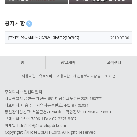
폰 증정
공지사항
[호텔업] 개인정보 처리방침 개정본1 (19.09.02)
2019.07.30
[호텔업] 유료서비스 이용약관 개정본2 (19.09.02)
2019.07.30
[호텔업] 개인정보 처리방침 개정본2 (19.09.02)
2019.07.30
홈
광고제휴
고객센터
이용약관
유료서비스 이용약관
개인정보처리방침
PC버전
주식회사 호텔업디알티
서울특별시 금천구 가산동 691 대륭테크노타운20차 1807호
대표이사: 이송주
사업자등록번호: 441-87-01934
통신판매업신고: 서울금천-1204 호
직업정보: J1206020200010
고객센터: 1644-7896
Fax: 02-2225-8487
이메일:
hdrt1109@hotelupdrt.com
Copyright ⓒ HotelupDRT Corp. All Right Reserved.