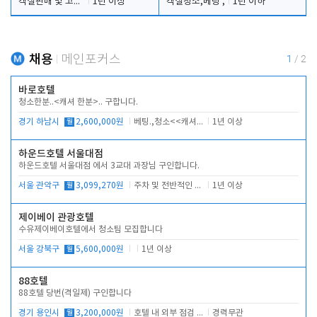
객실판매 및 고객응대
1년 이상
객실청소,베팅 ,
1년 이하
채용
메인포커스
1
/
2
바로호텔
청소한분..<캐셔 한분>.. 구합니다.
경기 하남시
월
2,600,000원
베팅.,청소<<캐셔 모셔봅니다.
1년 이상
하운드호텔 서울대점
하운드호텔 서울대점 에서 3교대 과장님 구인합니다.
서울 관악구
월
3,099,270원
주차 및 전반적인 당번업무
1년 이상
제이베이 관광호텔
수유제이베이호텔에서 청소팀 모집합니다
서울 강북구
월
5,600,000원
1년 이상
88호텔
88호텔 당번(격일제) 구인합니다
경기 용인시
월
3,200,000원
호텔 내 외부 점검 및 프런트 운영
경력무관