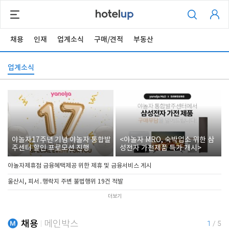
채용
인재
업계소식
구매/견적
부동산
업계소식
야놀자17주년 기념 야놀자 통합발
<야놀자 MRO, 숙박업소 위한 삼
주센터 할인 프로모션 진행
성전자 가전제품 특가 개시>
야놀자제휴점 금융혜택제공 위한 제휴 및 금융서비스 게시
울산시, 피서․행락지 주변 불법행위 19건 적발
더보기
채용
메인박스
1
/
5