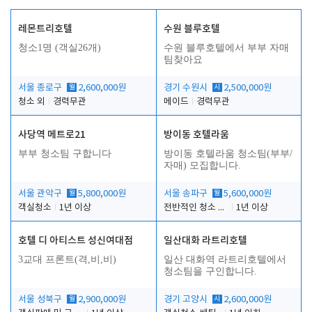
레몬트리호텔
수원 블루호텔
청소1명 (객실26개)
수원 블루호텔에서 부부 자매
팀찾아요
서울 종로구
월
2,600,000원
경기 수원시
시
2,500,000원
청소 외
경력무관
메이드
경력무관
사당역 메트로21
방이동 호텔라움
부부 청소팀 구합니다
방이동 호텔라움 청소팀(부부/
자매) 모집합니다.
서울 관악구
월
5,800,000원
서울 송파구
월
5,600,000원
객실청소
1년 이상
전반적인 청소 업무(객실청소.객실정리)
1년 이상
호텔 디 아티스트 성신여대점
일산대화 라트리호텔
3교대 프론트(격,비,비)
일산 대화역 라트리호텔에서
청소팀을 구인합니다.
서울 성북구
월
2,900,000원
경기 고양시
시
2,600,000원