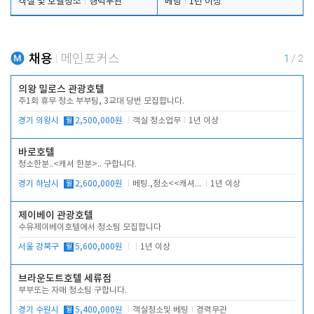
객실 및 호텔청소
경력무관
베팅
1년 이상
채용
메인포커스
1
/
2
의왕 밀로스 관광호텔
주1회 휴무 청소 부부팀, 3교대 당번 모집합니다.
경기 의왕시
월
2,500,000원
객실 청소업무
1년 이상
바로호텔
청소한분..<캐셔 한분>.. 구합니다.
경기 하남시
월
2,600,000원
베팅.,청소<<캐셔 모셔봅니다.
1년 이상
제이베이 관광호텔
수유제이베이호텔에서 청소팀 모집합니다
서울 강북구
월
5,600,000원
1년 이상
브라운도트호텔 세류점
부부또는 자매 청소팀 구합니다.
경기 수원시
월
5,400,000원
객실청소및 베팅
경력무관