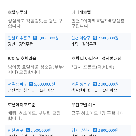
호텔두루와
아마레호텔
성실하고 책임감있는 당번 구
인천 *아마레호텔* 베팅삼촌
합니다.
구합니다.
인천 미추홀구
월
3,000,000원
인천 계양구
월
2,600,000원
당번
경력무관
베팅
경력무관
방이동 호텔라움
호텔 디 아티스트 성신여대점
방이동 호텔라움 청소팀(부부/
3교대 프론트(격,비,비)
자매) 모집합니다.
서울 송파구
월
5,600,000원
서울 성북구
월
2,900,000원
전반적인 청소 업무(객실청소.객실정리)
1년 이상
객실판매 및 고객응대
1년 이상
호텔에어포트준
부천호텔 키노
베팅, 청소이모, 부부팀 모집
급구 청소이모 1명 구합니다.
합니다.
인천 중구
월
2,500,000원
경기 부천시
월
2,800,000원