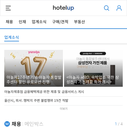
채용
인재
업계소식
구매/견적
부동산
업계소식
야놀자17주년 기념 야놀자 통합발
<야놀자 MRO, 숙박업소 위한 삼
주센터 할인 프로모션 진행
성전자 가전제품 특가 개시>
야놀자제휴점 금융혜택제공 위한 제휴 및 금융서비스 게시
울산시, 피서․행락지 주변 불법행위 19건 적발
더보기
채용
메인박스
1
/
4