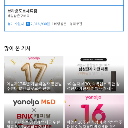
브라운도트세류점
베팅삼촌구해요
경기 수원시
월
2,316,930원
베팅삼촌
경력무관
많이 본 기사
야놀자17주년 기념 야놀자 통합발
<야놀자 MRO, 숙박업소 위한 삼
주센터 할인 프로모션 진행
성전자 가전제품 특가 개시>
야놀자제휴점 금융혜택제공 위한
야놀자16주년 기념 제휴 숙박업주
제휴 및 금융서비스 게시
대상 야놀자통합발주센터 할인쿠