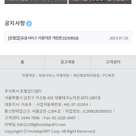
폰 증정
공지사항
[호텔업] 개인정보 처리방침 개정본1 (19.09.02)
2019.07.30
[호텔업] 유료서비스 이용약관 개정본2 (19.09.02)
2019.07.30
[호텔업] 개인정보 처리방침 개정본2 (19.09.02)
2019.07.30
홈
광고제휴
고객센터
이용약관
유료서비스 이용약관
개인정보처리방침
PC버전
주식회사 호텔업디알티
서울특별시 금천구 가산동 691 대륭테크노타운20차 1807호
대표이사: 이송주
사업자등록번호: 441-87-01934
통신판매업신고: 서울금천-1204 호
직업정보: J1206020200010
고객센터: 1644-7896
Fax: 02-2225-8487
이메일:
hdrt1109@hotelupdrt.com
Copyright ⓒ HotelupDRT Corp. All Right Reserved.