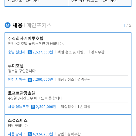
객실청소
1년 이상
전반적인 청소 업무(객실청소.객실정리)
1년 이상
채용
메인포커스
1
/
2
주식회사케이투호텔
천안 K2 호텔 ★청소직원 채용합니다.
충남 천안시
월
2,527,560원
객실 청소 및 배팅, 주변 시설 청소
경력무관
루미호텔
청소팀 구인합니다
인천 서해구
월
5,200,000원
배팅 / 청소
경력무관
로프트관광호텔
주5일 8시간근무 메이드 채용 합니다.
서울 영등포구
월
2,300,000원
객실청소
1년 이상
소설스미스
당번구합니다
서울 강서구
월
4,924,730원
당번
경력무관