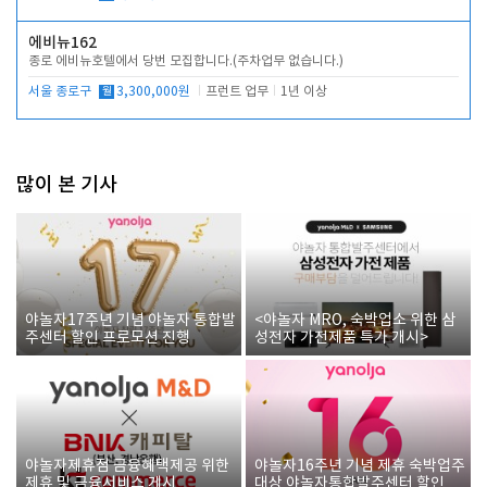
에비뉴162
종로 에비뉴호텔에서 당번 모집합니다.(주차업무 없습니다.)
서울 종로구
월
3,300,000원
프런트 업무
1년 이상
많이 본 기사
야놀자17주년 기념 야놀자 통합발
<야놀자 MRO, 숙박업소 위한 삼
주센터 할인 프로모션 진행
성전자 가전제품 특가 개시>
야놀자제휴점 금융혜택제공 위한
야놀자16주년 기념 제휴 숙박업주
제휴 및 금융서비스 게시
대상 야놀자통합발주센터 할인쿠