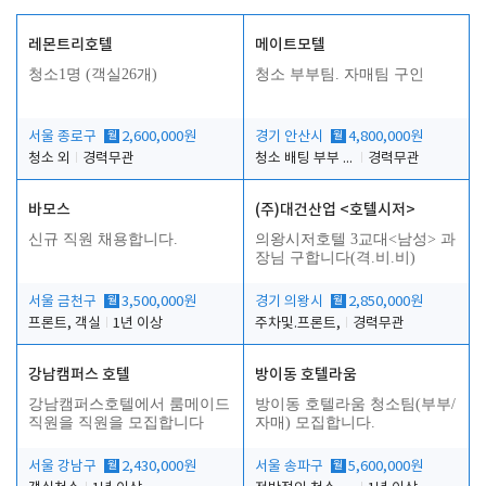
레몬트리호텔
메이트모텔
청소1명 (객실26개)
청소 부부팀. 자매팀 구인
서울 종로구
월
2,600,000원
경기 안산시
월
4,800,000원
청소 외
경력무관
청소 배팅 부부 구합니다
경력무관
바모스
(주)대건산업 <호텔시저>
신규 직원 채용합니다.
의왕시저호텔 3교대<남성> 과
장님 구합니다(격.비.비)
서울 금천구
월
3,500,000원
경기 의왕시
월
2,850,000원
프론트, 객실
1년 이상
주차및.프론트,
경력무관
강남캠퍼스 호텔
방이동 호텔라움
강남캠퍼스호텔에서 룸메이드
방이동 호텔라움 청소팀(부부/
직원을 직원을 모집합니다
자매) 모집합니다.
서울 강남구
월
2,430,000원
서울 송파구
월
5,600,000원