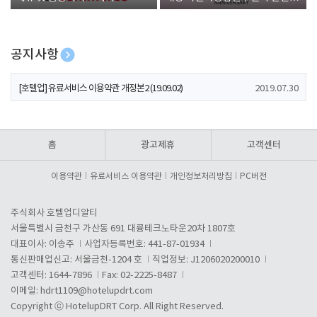
폰 증정
공지사항
[호텔업] 개인정보 처리방침 개정본1 (19.09.02)
2019.07.30
[호텔업] 유료서비스 이용약관 개정본2 (19.09.02)
2019.07.30
[호텔업] 개인정보 처리방침 개정본2 (19.09.02)
2019.07.30
홈
광고제휴
고객센터
이용약관
유료서비스 이용약관
개인정보처리방침
PC버전
주식회사 호텔업디알티
서울특별시 금천구 가산동 691 대륭테크노타운20차 1807호
대표이사: 이송주
사업자등록번호: 441-87-01934
통신판매업신고: 서울금천-1204 호
직업정보: J1206020200010
고객센터: 1644-7896
Fax: 02-2225-8487
이메일:
hdrt1109@hotelupdrt.com
Copyright ⓒ HotelupDRT Corp. All Right Reserved.