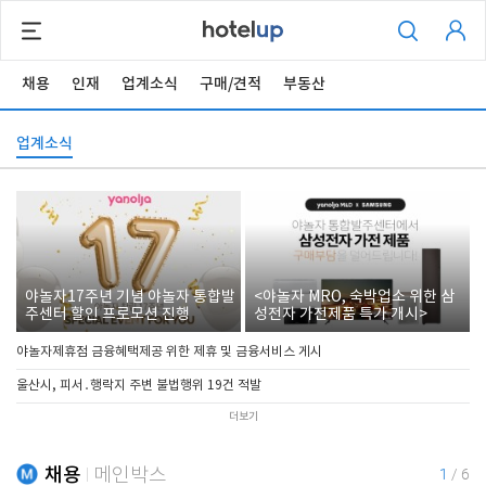
채용
인재
업계소식
구매/견적
부동산
업계소식
야놀자17주년 기념 야놀자 통합발
<야놀자 MRO, 숙박업소 위한 삼
주센터 할인 프로모션 진행
성전자 가전제품 특가 개시>
야놀자제휴점 금융혜택제공 위한 제휴 및 금융서비스 게시
울산시, 피서․행락지 주변 불법행위 19건 적발
더보기
채용
메인박스
1
/
6