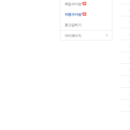
취업수다방
익명수다방
묻고답하기
마이페이지