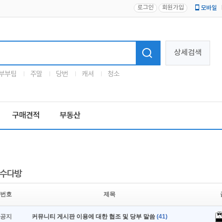
로그인
회원가입
모바일
로고
상세검색
부부팀
주말
당번
캐셔
청소
구매견적
부동산
수다방
번호
제목
공지
커뮤니티 게시판 이용에 대한 협조 및 당부 말씀
(41)