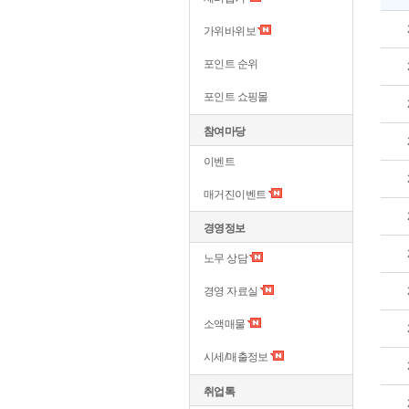
가위바위보
포인트 순위
포인트 쇼핑몰
참여마당
이벤트
매거진이벤트
경영정보
노무 상담
경영 자료실
소액매물
시세/매출정보
취업톡