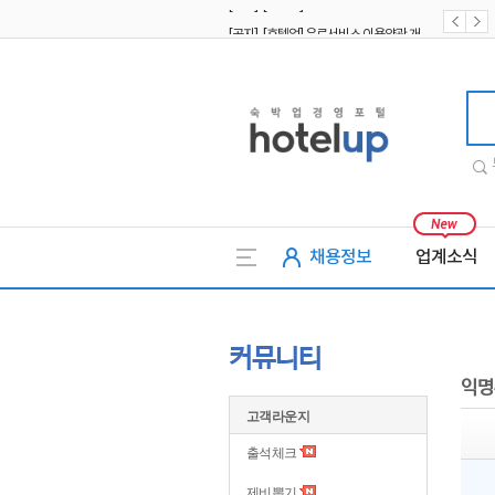
[공지] [호텔업] 유료서비스 이용약관 개정본2 (19.09.02)
[공지] [호텔업] 개인정보 처리방침 개정본2 (19.09.02)
호텔업
채용정보
업계소식
커뮤니티
익명
고객라운지
출석체크
제비뽑기