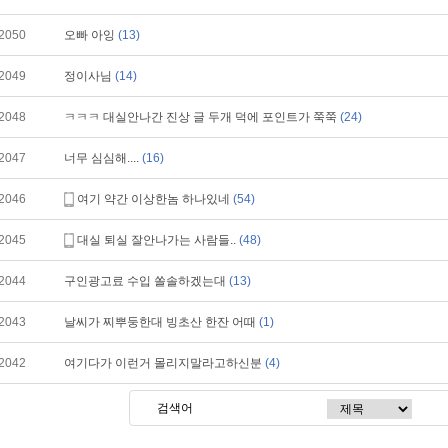
2050
오빠 아잉
(13)
2049
정이사님
(14)
2048
ㅋㅋㅋ 대실안나간 진상 글 두개 덕에 포인트가 쭉쭉
(24)
2047
너무 심심해....
(16)
2046
여기 약간 이상한놈 하나있네
(54)
2045
대실 퇴실 잘안나가는 사람들..
(48)
2044
구인광고료 수입 쏠솔하겠는대
(13)
2043
날씨가 찌뿌둥한대 빙초산 한잔 어때
(1)
2042
여기다가 이런거 몰리지말라고하신분
(4)