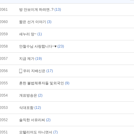
2061
방 안보이게 하려면..?
(13)
2060
짦은 선거 이야기
(3)
2059
새누리 망~
(1)
2058
안철수님 사랑합니다~♥
(23)
2057
지금 제가
(19)
2056
우리 지배신은
(17)
2055
흔한 불법체류자들 및외국인
(9)
2054
개표방송은
(2)
2053
식대포함
(12)
2052
솔직한 서유리씨
(2)
2051
모텔리어도 아니면서
(7)