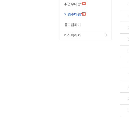
취업수다방
익명수다방
묻고답하기
마이페이지