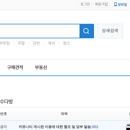
로그인
회원가입
모바일
로고
상세검색
부부팀
주말
당번
캐셔
청소
구매견적
부동산
수다방
번호
제목
공지
커뮤니티 게시판 이용에 대한 협조 및 당부 말씀
(41)