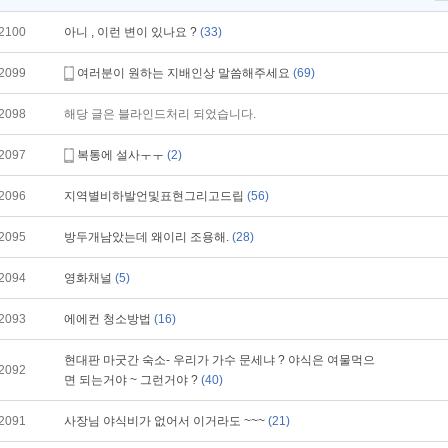
2100
아니 , 이런 변이 있나요 ?
(33)
2099
여러분이 원하는 지배인상 말씀해주세요
(69)
2098
해당 글은 블라인드처리 되었습니다.
2097
복통에 설사ㅜㅜ
(2)
2096
지역별비하발언및표현그리고드립
(56)
2095
방두개남았는데 왜이리 조용해.
(28)
2094
영화채널
(5)
2093
에에컨 청소방법
(16)
현대판 마굿간 숙소- 우리가 가수 문세냐 ? 야식은 여물먹으
2092
면 되는거야 ~ 그런거야 ?
(40)
2091
사장님 야식비가 없어서 이거라도 ~~~
(21)