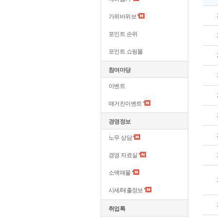
가위바위보
포인트 순위
포인트 쇼핑몰
참여마당
이벤트
매거진이벤트
경영정보
노무 상담
경영 자료실
소액매물
시세/매출정보
취업톡