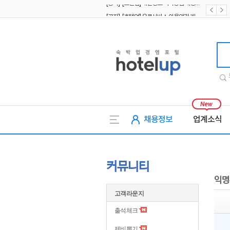
[공지] [호텔업] 유료서비스 이용약관 개정본2 (19.09.02)
[공지] [호텔업] 개인정보 처리방침 개정본2 (19.09.02)
호텔업
채용정보
업계소식
커뮤니티
익명
고객라운지
출석체크
제비뽑기