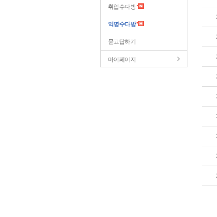
취업수다방
익명수다방
묻고답하기
마이페이지