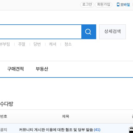
로그인
회원가입
모바일
로고
상세검색
부부팀
주말
당번
캐셔
청소
구매견적
부동산
수다방
번호
제목
공지
커뮤니티 게시판 이용에 대한 협조 및 당부 말씀
(41)