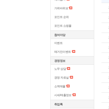
가위바위보
포인트 순위
포인트 쇼핑몰
참여마당
이벤트
매거진이벤트
경영정보
노무 상담
경영 자료실
소액매물
시세/매출정보
취업톡