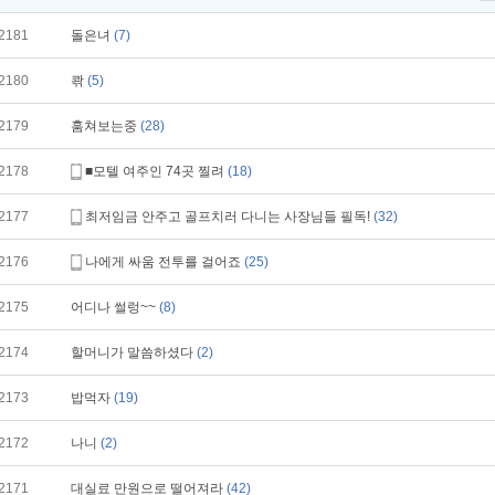
2181
돌은녀
(7)
2180
콲
(5)
2179
훔쳐보는중
(28)
2178
■모텔 여주인 74곳 찔려
(18)
2177
최저임금 안주고 골프치러 다니는 사장님들 필독!
(32)
2176
나에게 싸움 전투를 걸어죠
(25)
2175
어디나 썰렁~~
(8)
2174
할머니가 말씀하셨다
(2)
2173
밥먹자
(19)
2172
나니
(2)
2171
대실료 만원으로 떨어져라
(42)