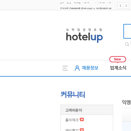
[공지] [호텔업] 유료서비스 이용약관 개정본2 (19.09.02)
[공지] [호텔업] 개인정보 처리방침 개정본2 (19.09.02)
호텔업
채용정보
업계소식
커뮤니티
익명
고객라운지
출석체크
제비뽑기