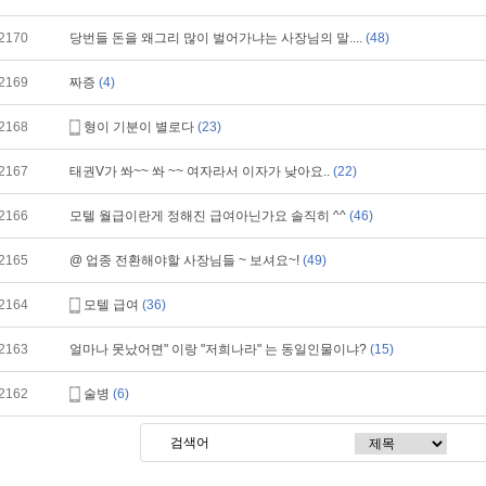
2170
당번들 돈을 왜그리 많이 벌어가냐는 사장님의 말....
(48)
2169
짜증
(4)
2168
형이 기분이 별로다
(23)
2167
태권V가 쏴~~ 쏴 ~~ 여자라서 이자가 낮아요..
(22)
2166
모텔 월급이란게 정해진 급여아닌가요 솔직히 ^^
(46)
2165
@ 업종 전환해야할 사장님들 ~ 보셔요~!
(49)
2164
모텔 급여
(36)
2163
얼마나 못났어면" 이랑 "저희나라" 는 동일인물이냐?
(15)
2162
술병
(6)