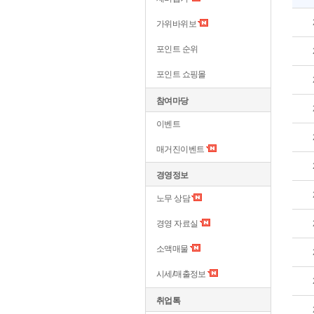
가위바위보
포인트 순위
포인트 쇼핑몰
참여마당
이벤트
매거진이벤트
경영정보
노무 상담
경영 자료실
소액매물
시세/매출정보
취업톡