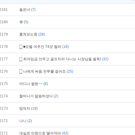
2181
돌은녀
(7)
2180
콲
(5)
2179
훔쳐보는중
(28)
2178
■모텔 여주인 74곳 찔려
(18)
2177
최저임금 안주고 골프치러 다니는 사장님들 필독!
(32)
2176
나에게 싸움 전투를 걸어죠
(25)
2175
어디나 썰렁~~
(8)
2174
할머니가 말씀하셨다
(2)
2173
밥먹자
(19)
2172
나니
(2)
2171
대실료 만원으로 떨어져라
(42)