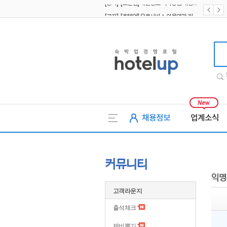
[공지] [호텔업] 유료서비스 이용약관 개정본2 (19.09.02)
[공지] [호텔업] 개인정보 처리방침 개정본2 (19.09.02)
호텔업
채용정보
업계소식
커뮤니티
익명
고객라운지
출석체크
제비뽑기