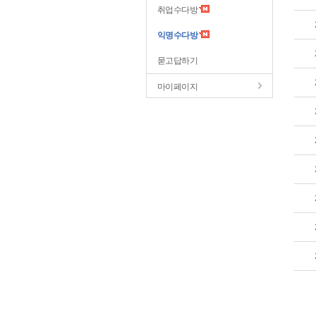
취업수다방
익명수다방
묻고답하기
마이페이지