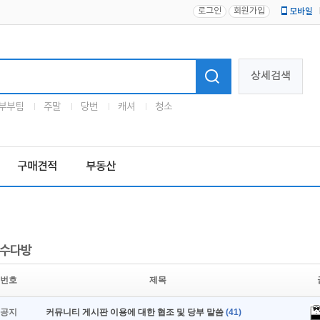
로그인
회원가입
모바일
로고
상세검색
부부팀
주말
당번
캐셔
청소
구매견적
부동산
수다방
번호
제목
공지
커뮤니티 게시판 이용에 대한 협조 및 당부 말씀
(41)