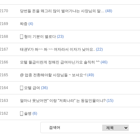
2170
당번들 돈을 왜그리 많이 벌어가냐는 사장님의 말....
(48)
2169
짜증
(4)
2168
형이 기분이 별로다
(23)
2167
태권V가 쏴~~ 쏴 ~~ 여자라서 이자가 낮아요..
(22)
2166
모텔 월급이란게 정해진 급여아닌가요 솔직히 ^^
(46)
2165
@ 업종 전환해야할 사장님들 ~ 보셔요~!
(49)
2164
모텔 급여
(36)
2163
얼마나 못났어면" 이랑 "저희나라" 는 동일인물이냐?
(15)
2162
술병
(6)