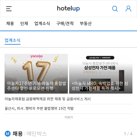
채용
인재
업계소식
구매/견적
부동산
업계소식
야놀자17주년 기념 야놀자 통합발
<야놀자 MRO, 숙박업소 위한 삼
주센터 할인 프로모션 진행
성전자 가전제품 특가 개시>
야놀자제휴점 금융혜택제공 위한 제휴 및 금융서비스 게시
울산시, 피서․행락지 주변 불법행위 19건 적발
더보기
채용
메인박스
1
/
4