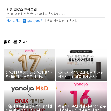
의왕 밀로스 관광호텔
주1회 휴무 청소 부부팀, 3교대 당번 모집합니다.
경기 의왕시
월
2,500,000원
객실 청소업무
1년 이상
많이 본 기사
야놀자17주년 기념 야놀자 통합발
<야놀자 MRO, 숙박업소 위한 삼
주센터 할인 프로모션 진행
성전자 가전제품 특가 개시>
야놀자제휴점 금융혜택제공 위한
야놀자16주년 기념 제휴 숙박업주
제휴 및 금융서비스 게시
대상 야놀자통합발주센터 할인쿠