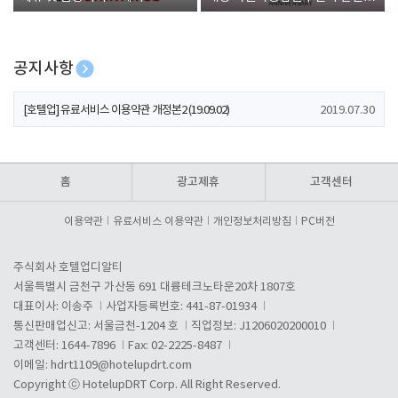
폰 증정
공지사항
[호텔업] 개인정보 처리방침 개정본1 (19.09.02)
2019.07.30
[호텔업] 유료서비스 이용약관 개정본2 (19.09.02)
2019.07.30
[호텔업] 개인정보 처리방침 개정본2 (19.09.02)
2019.07.30
홈
광고제휴
고객센터
이용약관
유료서비스 이용약관
개인정보처리방침
PC버전
주식회사 호텔업디알티
서울특별시 금천구 가산동 691 대륭테크노타운20차 1807호
대표이사: 이송주
사업자등록번호: 441-87-01934
통신판매업신고: 서울금천-1204 호
직업정보: J1206020200010
고객센터: 1644-7896
Fax: 02-2225-8487
이메일:
hdrt1109@hotelupdrt.com
Copyright ⓒ HotelupDRT Corp. All Right Reserved.