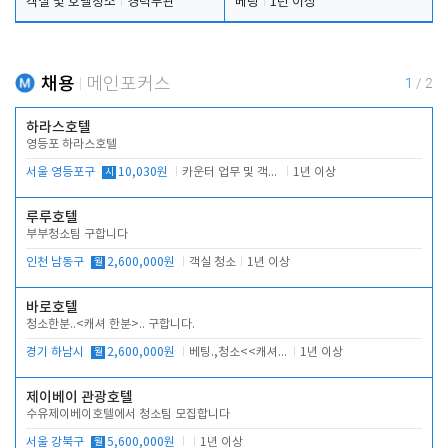
객실 및 호텔청소
경력무관
베팅
1년 이상
채용
메인포커스
1
/
2
하라스호텔
영등포 하라스호텔
서울 영등포구
시
10,030원
카운터 업무 및 객실관리(청소상태 확인, 객실판매)
1년 이상
루루호텔
부부청소팀 구합니다
인천 남동구
월
2,600,000원
객실 청소
1년 이상
바로호텔
청소한분..<캐셔 한분>.. 구합니다.
경기 하남시
월
2,600,000원
베팅.,청소<<캐셔 모셔봅니다.
1년 이상
제이베이 관광호텔
수유제이베이호텔에서 청소팀 모집합니다
서울 강북구
월
5,600,000원
1년 이상