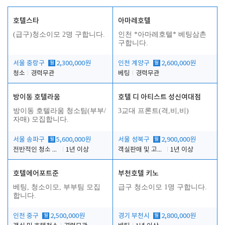
호텔스타
아마레호텔
(급구)청소이모 2명 구합니다.
인천 *아마레호텔* 베팅삼촌
구합니다.
서울 중랑구
월
2,300,000원
인천 계양구
월
2,600,000원
청소
경력무관
베팅
경력무관
방이동 호텔라움
호텔 디 아티스트 성신여대점
방이동 호텔라움 청소팀(부부/
3교대 프론트(격,비,비)
자매) 모집합니다.
서울 송파구
월
5,600,000원
서울 성북구
월
2,900,000원
전반적인 청소 업무(객실청소.객실정리)
1년 이상
객실판매 및 고객응대
1년 이상
호텔에어포트준
부천호텔 키노
베팅, 청소이모, 부부팀 모집
급구 청소이모 1명 구합니다.
합니다.
인천 중구
월
2,500,000원
경기 부천시
월
2,800,000원