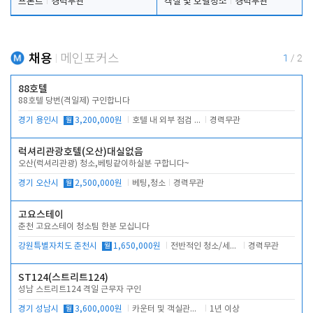
프론트
경력무관
객실 및 호텔청소
경력무관
채용
메인포커스
1
/
2
88호텔
88호텔 당번(격일제) 구인합니다
경기 용인시
월
3,200,000원
호텔 내 외부 점검 및 프런트 운영
경력무관
럭셔리관광호텔(오산)대실없음
오산(럭셔리관광) 청소,베팅같이하실분 구합니다~
경기 오산시
월
2,500,000원
베팅,청소
경력무관
고요스테이
춘천 고요스테이 청소팀 한분 모십니다
강원특별자치도 춘천시
월
1,650,000원
전반적인 청소/세탁업무
경력무관
ST124(스트리트124)
성남 스트리트124 격일 근무자 구인
경기 성남시
월
3,600,000원
카운터 및 객실관리 전반
1년 이상