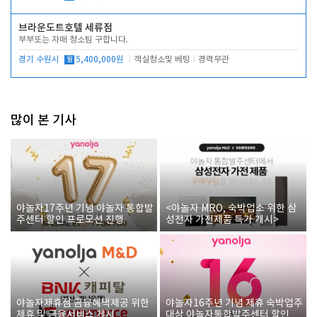
브라운도트호텔 세류점
부부또는 자매 청소팀 구합니다.
경기 수원시
월
5,400,000원
객실청소및 베팅
경력무관
많이 본 기사
야놀자17주년 기념 야놀자 통합발
<야놀자 MRO, 숙박업소 위한 삼
주센터 할인 프로모션 진행
성전자 가전제품 특가 개시>
야놀자제휴점 금융혜택제공 위한
야놀자16주년 기념 제휴 숙박업주
제휴 및 금융서비스 게시
대상 야놀자통합발주센터 할인쿠