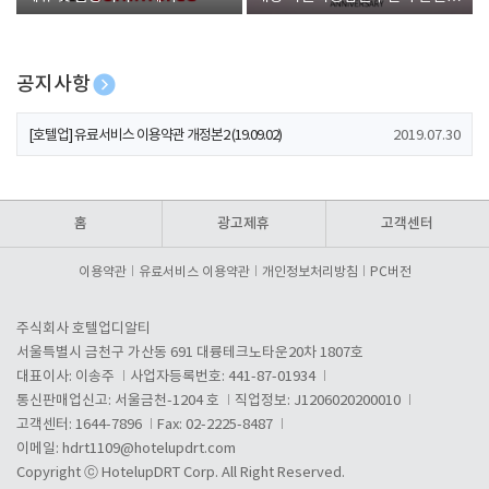
폰 증정
공지사항
[호텔업] 개인정보 처리방침 개정본1 (19.09.02)
2019.07.30
[호텔업] 유료서비스 이용약관 개정본2 (19.09.02)
2019.07.30
[호텔업] 개인정보 처리방침 개정본2 (19.09.02)
2019.07.30
홈
광고제휴
고객센터
이용약관
유료서비스 이용약관
개인정보처리방침
PC버전
주식회사 호텔업디알티
서울특별시 금천구 가산동 691 대륭테크노타운20차 1807호
대표이사: 이송주
사업자등록번호: 441-87-01934
통신판매업신고: 서울금천-1204 호
직업정보: J1206020200010
고객센터: 1644-7896
Fax: 02-2225-8487
이메일:
hdrt1109@hotelupdrt.com
Copyright ⓒ HotelupDRT Corp. All Right Reserved.