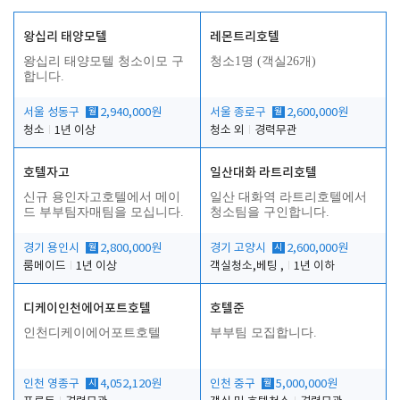
왕십리 태양모텔
레몬트리호텔
왕십리 태양모텔 청소이모 구
청소1명 (객실26개)
합니다.
서울 성동구
월
2,940,000원
서울 종로구
월
2,600,000원
청소
1년 이상
청소 외
경력무관
호텔자고
일산대화 라트리호텔
신규 용인자고호텔에서 메이
일산 대화역 라트리호텔에서
드 부부팀자매팀을 모십니다.
청소팀을 구인합니다.
경기 용인시
월
2,800,000원
경기 고양시
시
2,600,000원
룸메이드
1년 이상
객실청소,베팅 ,
1년 이하
디케이인천에어포트호텔
호텔준
인천디케이에어포트호텔
부부팀 모집합니다.
인천 영종구
시
4,052,120원
인천 중구
월
5,000,000원