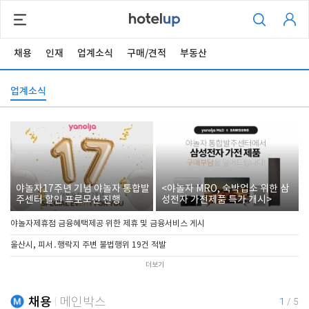
채용
인재
업계소식
구매/견적
부동산
업계소식
야놀자17주년 기념 야놀자 통합발
<야놀자 MRO, 숙박업소 위한 삼
주센터 할인 프로모션 진행
성전자 가전제품 특가 개시>
야놀자제휴점 금융혜택제공 위한 제휴 및 금융서비스 게시
울산시, 피서․행락지 주변 불법행위 19건 적발
더보기
채용
메인박스
1
/
5