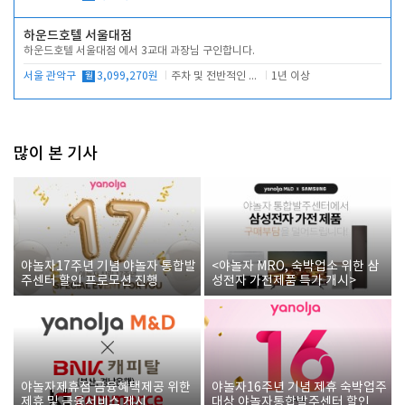
하운드호텔 서울대점
하운드호텔 서울대점 에서 3교대 과장님 구인합니다.
서울 관악구
월
3,099,270원
주차 및 전반적인 당번업무
1년 이상
많이 본 기사
야놀자17주년 기념 야놀자 통합발
<야놀자 MRO, 숙박업소 위한 삼
주센터 할인 프로모션 진행
성전자 가전제품 특가 개시>
야놀자제휴점 금융혜택제공 위한
야놀자16주년 기념 제휴 숙박업주
제휴 및 금융서비스 게시
대상 야놀자통합발주센터 할인쿠