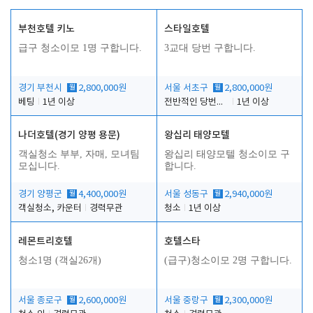
부천호텔 키노
스타일호텔
급구 청소이모 1명 구합니다.
3교대 당번 구합니다.
경기 부천시
월
2,800,000원
서울 서초구
월
2,800,000원
베팅
1년 이상
전반적인 당번업무
1년 이상
나더호텔(경기 양평 용문)
왕십리 태양모텔
객실청소 부부, 자매, 모녀팀
왕십리 태양모텔 청소이모 구
모십니다.
합니다.
경기 양평군
월
4,400,000원
서울 성동구
월
2,940,000원
객실청소, 카운터
경력무관
청소
1년 이상
레몬트리호텔
호텔스타
청소1명 (객실26개)
(급구)청소이모 2명 구합니다.
서울 종로구
월
2,600,000원
서울 중랑구
월
2,300,000원