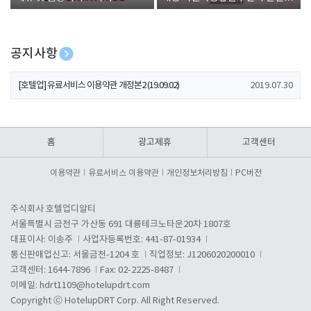
폰 증정
공지사항
[호텔업] 개인정보 처리방침 개정본1 (19.09.02)
2019.07.30
[호텔업] 유료서비스 이용약관 개정본2 (19.09.02)
2019.07.30
[호텔업] 개인정보 처리방침 개정본2 (19.09.02)
2019.07.30
홈
광고제휴
고객센터
이용약관
유료서비스 이용약관
개인정보처리방침
PC버전
주식회사 호텔업디알티
서울특별시 금천구 가산동 691 대륭테크노타운20차 1807호
대표이사: 이송주
사업자등록번호: 441-87-01934
통신판매업신고: 서울금천-1204 호
직업정보: J1206020200010
고객센터: 1644-7896
Fax: 02-2225-8487
이메일:
hdrt1109@hotelupdrt.com
Copyright ⓒ HotelupDRT Corp. All Right Reserved.