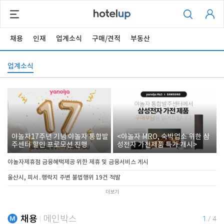
채용
인재
업계소식
구매/견적
부동산
업계소식
야놀자17주년 기념 야놀자 통합발
<야놀자 MRO, 숙박업소 위한 삼
주센터 할인 프로모션 진행
성전자 가전제품 특가 개시>
야놀자제휴점 금융혜택제공 위한 제휴 및 금융서비스 게시
울산시, 피서․행락지 주변 불법행위 19건 적발
더보기
채용
메인박스
1
/
4