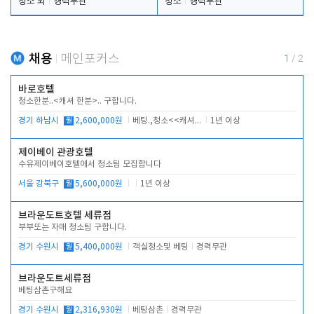
청소 외
경력무관
청소
경력무관
채용
메인포커스
1
/
2
바로호텔
청소한분..<캐셔 한분>.. 구합니다.
경기 하남시
월
2,600,000원
베팅.,청소<<캐셔 모셔봅니다.
1년 이상
제이베이 관광호텔
수유제이베이호텔에서 청소팀 모집합니다
서울 강북구
월
5,600,000원
1년 이상
브라운도트호텔 세류점
부부또는 자매 청소팀 구합니다.
경기 수원시
월
5,400,000원
객실청소및 베팅
경력무관
브라운도트세류점
베팅삼촌구해요
경기 수원시
월
2,316,930원
베팅삼촌
경력무관