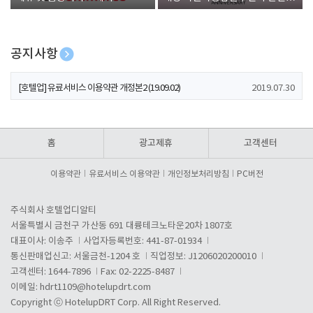
폰 증정
공지사항
[호텔업] 개인정보 처리방침 개정본1 (19.09.02)
2019.07.30
[호텔업] 유료서비스 이용약관 개정본2 (19.09.02)
2019.07.30
[호텔업] 개인정보 처리방침 개정본2 (19.09.02)
2019.07.30
홈
광고제휴
고객센터
이용약관
유료서비스 이용약관
개인정보처리방침
PC버전
주식회사 호텔업디알티
서울특별시 금천구 가산동 691 대륭테크노타운20차 1807호
대표이사: 이송주
사업자등록번호: 441-87-01934
통신판매업신고: 서울금천-1204 호
직업정보: J1206020200010
고객센터: 1644-7896
Fax: 02-2225-8487
이메일:
hdrt1109@hotelupdrt.com
Copyright ⓒ HotelupDRT Corp. All Right Reserved.