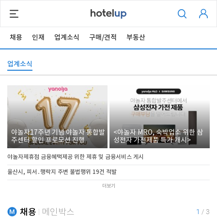
채용
인재
업계소식
구매/견적
부동산
업계소식
야놀자17주년 기념 야놀자 통합발
<야놀자 MRO, 숙박업소 위한 삼
주센터 할인 프로모션 진행
성전자 가전제품 특가 개시>
야놀자제휴점 금융혜택제공 위한 제휴 및 금융서비스 게시
울산시, 피서․행락지 주변 불법행위 19건 적발
더보기
채용
메인박스
1
/
3