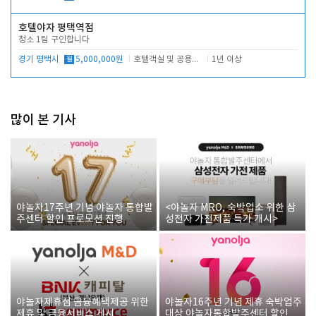
호텔야자 평택역점
청소 1팀 구인합니다
경기 평택시
월
5,000,000원
호텔객실 및 공용시설 청소 관리
1년 이상
많이 본 기사
야놀자17주년 기념 야놀자 통합발
<야놀자 MRO, 숙박업소 위한 삼
주센터 할인 프로모션 진행
성전자 가전제품 특가 개시>
야놀자제휴점 금융혜택제공 위한
야놀자16주년 기념 제휴 숙박업주
제휴 및 금융서비스 게시
대상 야놀자통합발주센터 할인쿠