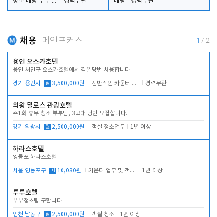
청소 배팅 부부 구합니다
경력무관
베팅
경력무관
채용
메인포커스
1
/
2
용인 오스카호텔
용인 처인구 오스카호텔에서 격일당번 채용합니다
경기 용인시
월
3,500,000원
전반적인 카운터 업무
경력무관
의왕 밀로스 관광호텔
주1회 휴무 청소 부부팀, 3교대 당번 모집합니다.
경기 의왕시
월
2,500,000원
객실 청소업무
1년 이상
하라스호텔
영등포 하라스호텔
서울 영등포구
시
10,030원
카운터 업무 및 객실관리(청소상태 확인, 객실판매)
1년 이상
루루호텔
부부청소팀 구합니다
인천 남동구
월
2,500,000원
객실 청소
1년 이상