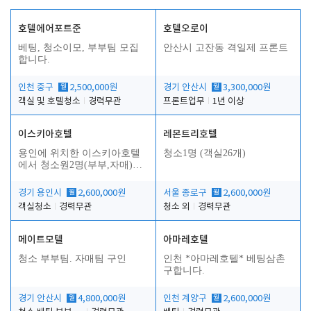
호텔에어포트준
호텔오로이
베팅, 청소이모, 부부팀 모집
안산시 고잔동 격일제 프론트
합니다.
인천 중구
월
2,500,000원
경기 안산시
월
3,300,000원
객실 및 호텔청소
경력무관
프론트업무
1년 이상
이스키아호텔
레몬트리호텔
용인에 위치한 이스키아호텔
청소1명 (객실26개)
에서 청소원2명(부부,자매)을
모집합니다..
경기 용인시
월
2,600,000원
서울 종로구
월
2,600,000원
객실청소
경력무관
청소 외
경력무관
메이트모텔
아마레호텔
청소 부부팀. 자매팀 구인
인천 *아마레호텔* 베팅삼촌
구합니다.
경기 안산시
월
4,800,000원
인천 계양구
월
2,600,000원