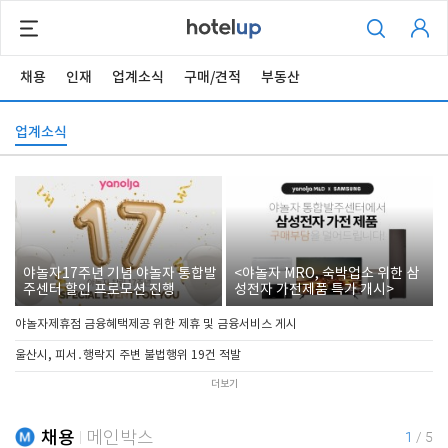
채용
인재
업계소식
구매/견적
부동산
업계소식
야놀자17주년 기념 야놀자 통합발
<야놀자 MRO, 숙박업소 위한 삼
주센터 할인 프로모션 진행
성전자 가전제품 특가 개시>
야놀자제휴점 금융혜택제공 위한 제휴 및 금융서비스 게시
울산시, 피서․행락지 주변 불법행위 19건 적발
더보기
채용
메인박스
1
/
5