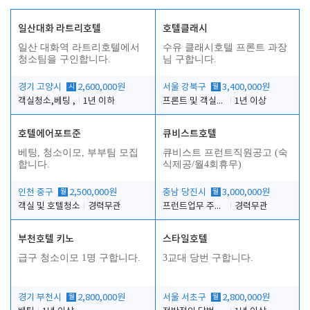
일산대화 라트리호텔
호텔클래시
일산 대화역 라트리호텔에서
수유 클래시호텔 프론트 과장
청소팀을 구인합니다.
님 구합니다.
경기 고양시
시
2,600,000원
서울 강북구
월
3,400,000원
객실청소,베팅 ,
1년 이하
프론트 및 객실관리
1년 이상
호텔에어포트준
큐비스트호텔
베팅, 청소이모, 부부팀 모집
큐비스트 프런트직원공고 (숙
합니다.
식제공/월4회휴무)
인천 중구
월
2,500,000원
충남 당진시
월
3,000,000원
객실 및 호텔청소
경력무관
프런트업무 주간, 야간
경력무관
부천호텔 키노
스타일호텔
급구 청소이모 1명 구합니다.
3교대 당번 구합니다.
경기 부천시
월
2,800,000원
서울 서초구
월
2,800,000원