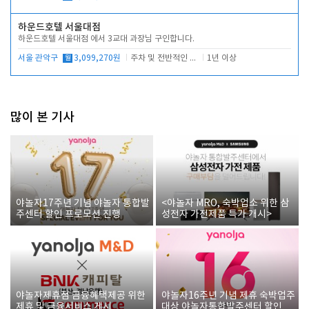
하운드호텔 서울대점
하운드호텔 서울대점 에서 3교대 과장님 구인합니다.
서울 관악구
월
3,099,270원
주차 및 전반적인 당번업무
1년 이상
많이 본 기사
야놀자17주년 기념 야놀자 통합발
<야놀자 MRO, 숙박업소 위한 삼
주센터 할인 프로모션 진행
성전자 가전제품 특가 개시>
야놀자제휴점 금융혜택제공 위한
야놀자16주년 기념 제휴 숙박업주
제휴 및 금융서비스 게시
대상 야놀자통합발주센터 할인쿠