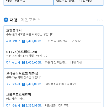
베팅
1년 이상
전반적인 당번업무
1년 이상
채용
메인포커스
1
/
2
호텔클래시
수유 클래시호텔 프론트 과장님 구합니다.
서울 강북구
월
3,400,000원
프론트 및 객실관리
1년 이상
ST124(스트리트124)
성남 스트리트124 격일 근무자 구인
경기 성남시
월
3,600,000원
카운터 및 객실관리 전반
1년 이상
브라운도트호텔 세류점
부부또는 자매 청소팀 구합니다.
경기 수원시
월
5,400,000원
객실청소및 베팅
경력무관
브라운도트세류점
베팅삼촌구해요
경기 수원시
월
2,316,930원
베팅삼촌
경력무관