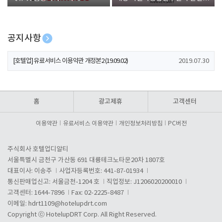
폰 증정
공지사항
[호텔업] 개인정보 처리방침 개정본1 (19.09.02)
2019.07.30
[호텔업] 유료서비스 이용약관 개정본2 (19.09.02)
2019.07.30
[호텔업] 개인정보 처리방침 개정본2 (19.09.02)
2019.07.30
홈
광고제휴
고객센터
이용약관
유료서비스 이용약관
개인정보처리방침
PC버전
주식회사 호텔업디알티
서울특별시 금천구 가산동 691 대륭테크노타운20차 1807호
대표이사: 이송주
사업자등록번호: 441-87-01934
통신판매업신고: 서울금천-1204 호
직업정보: J1206020200010
고객센터: 1644-7896
Fax: 02-2225-8487
이메일:
hdrt1109@hotelupdrt.com
Copyright ⓒ HotelupDRT Corp. All Right Reserved.