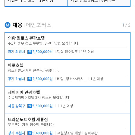
객실판매 및 고객응대
1년 이상
객실 및 호텔청소
경력무관
채용
메인포커스
1
/
2
의왕 밀로스 관광호텔
주1회 휴무 청소 부부팀, 3교대 당번 모집합니다.
경기 의왕시
월
2,500,000원
객실 청소업무
1년 이상
바로호텔
청소한분..<캐셔 한분>.. 구합니다.
경기 하남시
월
2,600,000원
베팅.,청소<<캐셔 모셔봅니다.
1년 이상
제이베이 관광호텔
수유제이베이호텔에서 청소팀 모집합니다
서울 강북구
월
5,600,000원
1년 이상
브라운도트호텔 세류점
부부또는 자매 청소팀 구합니다.
경기 수원시
월
5,400,000원
객실청소및 베팅
경력무관