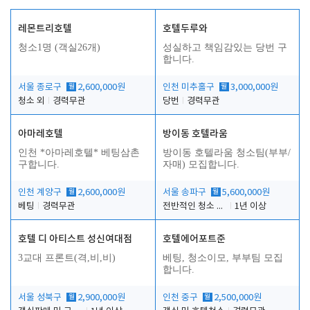
레몬트리호텔
호텔두루와
청소1명 (객실26개)
성실하고 책임감있는 당번 구
합니다.
서울 종로구
월
2,600,000원
인천 미추홀구
월
3,000,000원
청소 외
경력무관
당번
경력무관
아마레호텔
방이동 호텔라움
인천 *아마레호텔* 베팅삼촌
방이동 호텔라움 청소팀(부부/
구합니다.
자매) 모집합니다.
인천 계양구
월
2,600,000원
서울 송파구
월
5,600,000원
베팅
경력무관
전반적인 청소 업무(객실청소.객실정리)
1년 이상
호텔 디 아티스트 성신여대점
호텔에어포트준
3교대 프론트(격,비,비)
베팅, 청소이모, 부부팀 모집
합니다.
서울 성북구
월
2,900,000원
인천 중구
월
2,500,000원