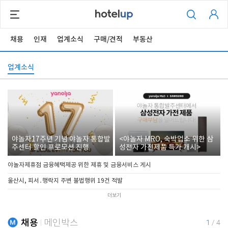
채용
인재
업계소식
구매/견적
부동산
업계소식
야놀자17주년 기념 야놀자 통합발
<야놀자 MRO, 숙박업소 위한 삼
주센터 할인 프로모션 진행
성전자 가전제품 특가 개시>
야놀자제휴점 금융혜택제공 위한 제휴 및 금융서비스 게시
울산시, 피서․행락지 주변 불법행위 19건 적발
더보기
채용
메인박스
1
/
4