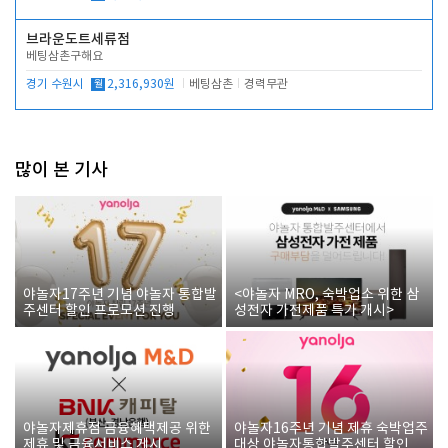
브라운도트세류점
베팅삼촌구해요
경기 수원시
월
2,316,930원
베팅삼촌
경력무관
많이 본 기사
야놀자17주년 기념 야놀자 통합발
<야놀자 MRO, 숙박업소 위한 삼
주센터 할인 프로모션 진행
성전자 가전제품 특가 개시>
야놀자제휴점 금융혜택제공 위한
야놀자16주년 기념 제휴 숙박업주
제휴 및 금융서비스 게시
대상 야놀자통합발주센터 할인쿠