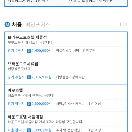
객실청소,베팅 ,
1년 이하
객실 및 호텔청소
경력무관
채용
메인포커스
1
/
2
브라운도트호텔 세류점
부부또는 자매 청소팀 구합니다.
경기 수원시
월
5,400,000원
객실청소및 베팅
경력무관
브라운도트세류점
베팅삼촌구해요
경기 수원시
월
2,316,930원
베팅삼촌
경력무관
바로호텔
청소한분..<캐셔 한분>.. 구합니다.
경기 하남시
월
2,600,000원
베팅.,청소<<캐셔 모셔봅니다.
1년 이상
하운드호텔 서울대점
하운드호텔 서울대점 에서 3교대 과장님 구인합니다.
서울 관악구
월
3,099,270원
주차 및 전반적인 당번업무
1년 이상