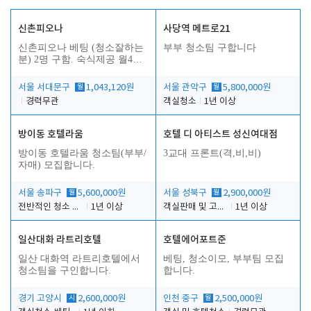
신촌피오나
사당역 메트로21
신촌피오나 베팅 (청소잘하는
부부 청소팀 구합니다
분) 2명 구함. 숙식제공 월4회
휴무
서울 서대문구
월
1,043,120원
서울 관악구
월
5,800,000원
경력무관
객실청소
1년 이상
방이동 호텔라움
호텔 디 아티스트 성신여대점
방이동 호텔라움 청소팀(부부/
3교대 프론트(격,비,비)
자매) 모집합니다.
서울 송파구
월
5,600,000원
서울 성북구
월
2,900,000원
전반적인 청소 업무(객실청소.객실정리)
1년 이상
객실판매 및 고객응대
1년 이상
일산대화 라트리호텔
호텔에어포트준
일산 대화역 라트리호텔에서
베팅, 청소이모, 부부팀 모집
청소팀을 구인합니다.
합니다.
경기 고양시
시
2,600,000원
인천 중구
월
2,500,000원