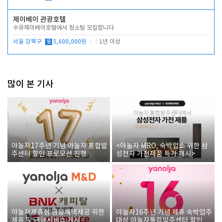
제이베이 관광호텔
수유제이베이호텔에서 청소팀 모집합니다
서울 강북구
월
5,600,000원
1년 이상
많이 본 기사
야놀자17주년 기념 야놀자 통합발
<야놀자 MRO, 숙박업소 위한 삼
주센터 할인 프로모션 진행
성전자 가전제품 특가 개시>
야놀자제휴점 금융혜택제공 위한
야놀자16주년 기념 제휴 숙박업주
제휴 및 금융서비스 게시
대상 야놀자통합발주센터 할인쿠