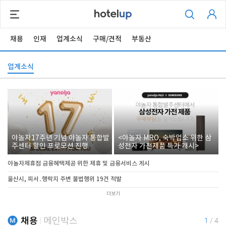
채용
인재
업계소식
구매/견적
부동산
업계소식
야놀자17주년 기념 야놀자 통합발
<야놀자 MRO, 숙박업소 위한 삼
주센터 할인 프로모션 진행
성전자 가전제품 특가 개시>
야놀자제휴점 금융혜택제공 위한 제휴 및 금융서비스 게시
울산시, 피서․행락지 주변 불법행위 19건 적발
더보기
채용
메인박스
1
/
4