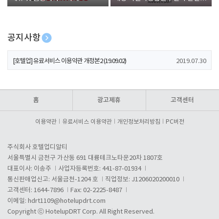
폰 증정
공지사항
[호텔업] 개인정보 처리방침 개정본1 (19.09.02)
2019.07.30
[호텔업] 유료서비스 이용약관 개정본2 (19.09.02)
2019.07.30
[호텔업] 개인정보 처리방침 개정본2 (19.09.02)
2019.07.30
홈
광고제휴
고객센터
이용약관
유료서비스 이용약관
개인정보처리방침
PC버전
주식회사 호텔업디알티
서울특별시 금천구 가산동 691 대륭테크노타운20차 1807호
대표이사: 이송주
사업자등록번호: 441-87-01934
통신판매업신고: 서울금천-1204 호
직업정보: J1206020200010
고객센터: 1644-7896
Fax: 02-2225-8487
이메일:
hdrt1109@hotelupdrt.com
Copyright ⓒ HotelupDRT Corp. All Right Reserved.