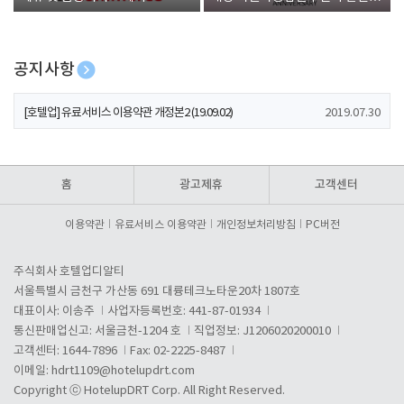
폰 증정
공지사항
[호텔업] 개인정보 처리방침 개정본1 (19.09.02)
2019.07.30
[호텔업] 유료서비스 이용약관 개정본2 (19.09.02)
2019.07.30
[호텔업] 개인정보 처리방침 개정본2 (19.09.02)
2019.07.30
홈
광고제휴
고객센터
이용약관
유료서비스 이용약관
개인정보처리방침
PC버전
주식회사 호텔업디알티
서울특별시 금천구 가산동 691 대륭테크노타운20차 1807호
대표이사: 이송주
사업자등록번호: 441-87-01934
통신판매업신고: 서울금천-1204 호
직업정보: J1206020200010
고객센터: 1644-7896
Fax: 02-2225-8487
이메일:
hdrt1109@hotelupdrt.com
Copyright ⓒ HotelupDRT Corp. All Right Reserved.