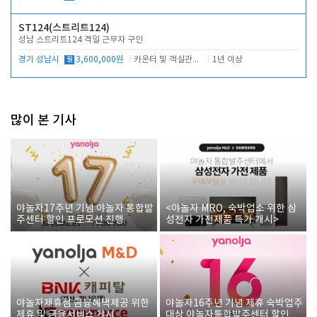
ST124(스트리트124)
성남 스트리트124 격일 근무자 구인
경기 성남시
월
3,600,000원
카운터 및 객실관리 전반
1년 이상
많이 본 기사
야놀자17주년 기념 야놀자 통합발
<야놀자 MRO, 숙박업소 위한 삼
주센터 할인 프로모션 진행
성전자 가전제품 특가 개시>
야놀자제휴점 금융혜택제공 위한
야놀자16주년 기념 제휴 숙박업주
제휴 및 금융서비스 게시
대상 야놀자통합발주센터 할인쿠