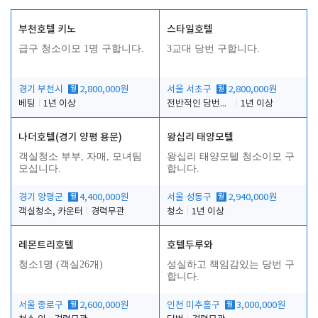
부천호텔 키노
스타일호텔
급구 청소이모 1명 구합니다.
3교대 당번 구합니다.
경기 부천시
월
2,800,000원
서울 서초구
월
2,800,000원
베팅
1년 이상
전반적인 당번업무
1년 이상
나더호텔(경기 양평 용문)
왕십리 태양모텔
객실청소 부부, 자매, 모녀팀
왕십리 태양모텔 청소이모 구
모십니다.
합니다.
경기 양평군
월
4,400,000원
서울 성동구
월
2,940,000원
객실청소, 카운터
경력무관
청소
1년 이상
레몬트리호텔
호텔두루와
청소1명 (객실26개)
성실하고 책임감있는 당번 구
합니다.
서울 종로구
월
2,600,000원
인천 미추홀구
월
3,000,000원