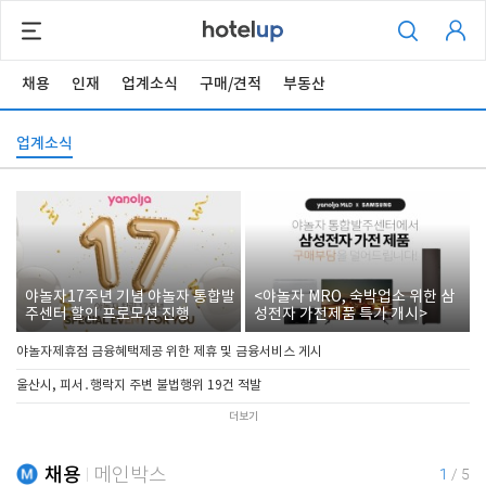
채용
인재
업계소식
구매/견적
부동산
업계소식
야놀자17주년 기념 야놀자 통합발
<야놀자 MRO, 숙박업소 위한 삼
주센터 할인 프로모션 진행
성전자 가전제품 특가 개시>
야놀자제휴점 금융혜택제공 위한 제휴 및 금융서비스 게시
울산시, 피서․행락지 주변 불법행위 19건 적발
더보기
채용
메인박스
1
/
5