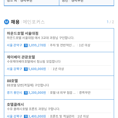
청소 외
경력무관
당번
경력무관
채용
메인포커스
1
/
2
하운드호텔 서울대점
하운드호텔 서울대점 에서 3교대 과장님 구인합니다.
서울 관악구
월
3,099,270원
주차 및 전반적인 당번업무
1년 이상
제이베이 관광호텔
수유제이베이호텔에서 청소팀 모집합니다
서울 강북구
월
5,600,000원
1년 이상
88호텔
88호텔 당번(격일제) 구인합니다
경기 용인시
월
3,200,000원
호텔 내 외부 점검 및 프런트 운영
경력무관
호텔클래시
수유 클래시호텔 프론트 과장님 구합니다.
서울 강북구
월
3,400,000원
프론트 및 객실관리
1년 이상