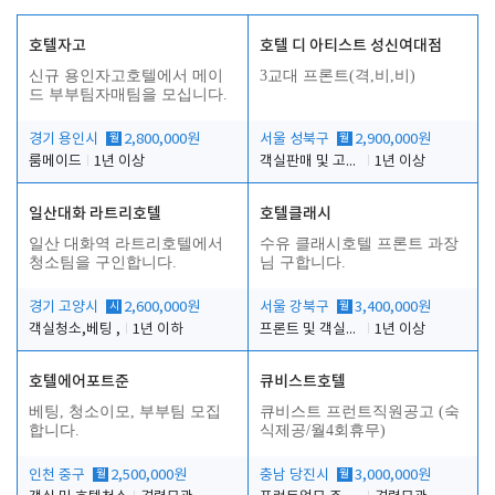
호텔자고
호텔 디 아티스트 성신여대점
신규 용인자고호텔에서 메이
3교대 프론트(격,비,비)
드 부부팀자매팀을 모십니다.
경기 용인시
월
2,800,000원
서울 성북구
월
2,900,000원
룸메이드
1년 이상
객실판매 및 고객응대
1년 이상
일산대화 라트리호텔
호텔클래시
일산 대화역 라트리호텔에서
수유 클래시호텔 프론트 과장
청소팀을 구인합니다.
님 구합니다.
경기 고양시
시
2,600,000원
서울 강북구
월
3,400,000원
객실청소,베팅 ,
1년 이하
프론트 및 객실관리
1년 이상
호텔에어포트준
큐비스트호텔
베팅, 청소이모, 부부팀 모집
큐비스트 프런트직원공고 (숙
합니다.
식제공/월4회휴무)
인천 중구
월
2,500,000원
충남 당진시
월
3,000,000원