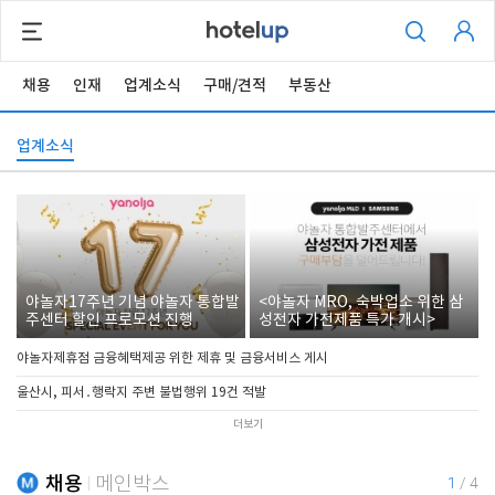
채용
인재
업계소식
구매/견적
부동산
업계소식
야놀자17주년 기념 야놀자 통합발
<야놀자 MRO, 숙박업소 위한 삼
주센터 할인 프로모션 진행
성전자 가전제품 특가 개시>
야놀자제휴점 금융혜택제공 위한 제휴 및 금융서비스 게시
울산시, 피서․행락지 주변 불법행위 19건 적발
더보기
채용
메인박스
1
/
4