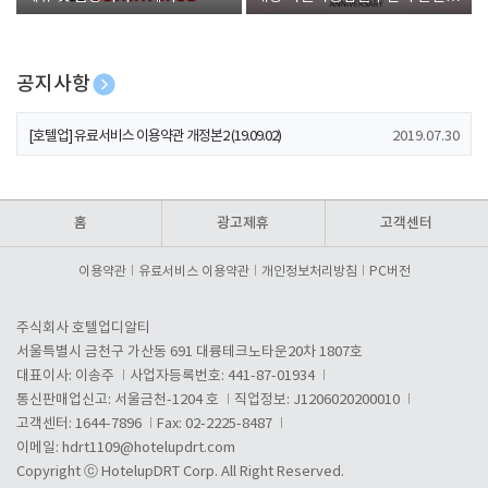
폰 증정
공지사항
[호텔업] 개인정보 처리방침 개정본1 (19.09.02)
2019.07.30
[호텔업] 유료서비스 이용약관 개정본2 (19.09.02)
2019.07.30
[호텔업] 개인정보 처리방침 개정본2 (19.09.02)
2019.07.30
홈
광고제휴
고객센터
이용약관
유료서비스 이용약관
개인정보처리방침
PC버전
주식회사 호텔업디알티
서울특별시 금천구 가산동 691 대륭테크노타운20차 1807호
대표이사: 이송주
사업자등록번호: 441-87-01934
통신판매업신고: 서울금천-1204 호
직업정보: J1206020200010
고객센터: 1644-7896
Fax: 02-2225-8487
이메일:
hdrt1109@hotelupdrt.com
Copyright ⓒ HotelupDRT Corp. All Right Reserved.