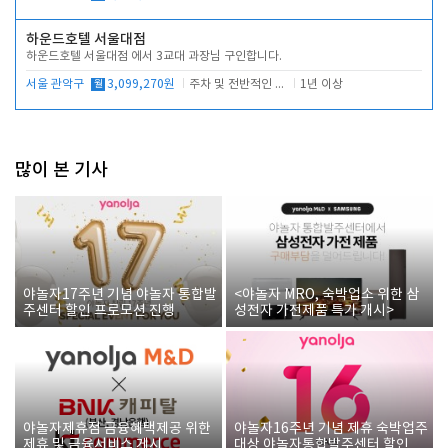
하운드호텔 서울대점
하운드호텔 서울대점 에서 3교대 과장님 구인합니다.
서울 관악구
월
3,099,270원
주차 및 전반적인 당번업무
1년 이상
많이 본 기사
야놀자17주년 기념 야놀자 통합발
<야놀자 MRO, 숙박업소 위한 삼
주센터 할인 프로모션 진행
성전자 가전제품 특가 개시>
야놀자제휴점 금융혜택제공 위한
야놀자16주년 기념 제휴 숙박업주
제휴 및 금융서비스 게시
대상 야놀자통합발주센터 할인쿠