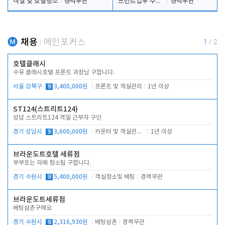
객실 및 호텔청소
경력무관
프런트업무 주간, 야간
경력무관
채용
메인포커스
1
/
2
호텔클래시
수유 클래시호텔 프론트 과장님 구합니다.
서울 강북구
월
3,400,000원
프론트 및 객실관리
1년 이상
ST124(스트리트124)
성남 스트리트124 격일 근무자 구인
경기 성남시
월
3,600,000원
카운터 및 객실관리 전반
1년 이상
브라운도트호텔 세류점
부부또는 자매 청소팀 구합니다.
경기 수원시
월
5,400,000원
객실청소및 베팅
경력무관
브라운도트세류점
베팅삼촌구해요
경기 수원시
월
2,316,930원
베팅삼촌
경력무관